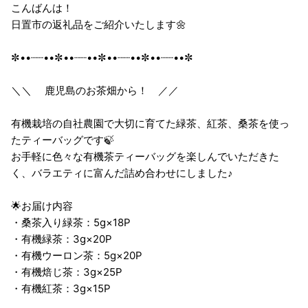
こんばんは！
日置市の返礼品をご紹介いたします🌼
✼••┈┈••✼••┈┈••✼••┈┈••✼••┈┈••✼
＼＼ 鹿児島のお茶畑から！ ／／
有機栽培の自社農園で大切に育てた緑茶、紅茶、桑茶を使っ
たティーバッグです🍃
お手軽に色々な有機茶ティーバッグを楽しんでいただきた
く、バラエティに富んだ詰め合わせにしました♪
🌟お届け内容
・桑茶入り緑茶：5g×18P
・有機緑茶：3g×20P
・有機ウーロン茶：5g×20P
・有機焙じ茶：3g×25P
・有機紅茶：3g×15P