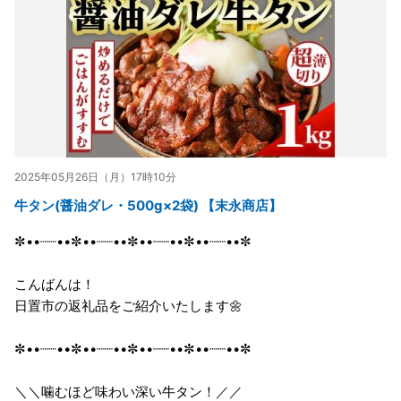
2025年05月26日（月）17時10分
牛タン(醤油ダレ・500g×2袋) 【末永商店】
✼••┈┈••✼••┈┈••✼••┈┈••✼••┈┈••✼
こんばんは！
日置市の返礼品をご紹介いたします🌼
✼••┈┈••✼••┈┈••✼••┈┈••✼••┈┈••✼
＼＼噛むほど味わい深い牛タン！／／