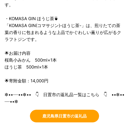
す。
・KOMASA GIN ほうじ茶🍵
「KOMASA GIN(コマサジン)-ほうじ茶-」は、煎りたての茶
葉の香りに包まれるような上品でかぐわしい薫りが広がるク
ラフトジンです。
🌟お届け内容
桜島小みかん 500ml×1本
ほうじ茶 500ml×1本
🌟寄附金額：14,000円
✼••┈┈••✼•• 👇 日置市の返礼品一覧はこちら 👇 ••✼••
┈┈••✼
鹿児島県日置市の返礼品