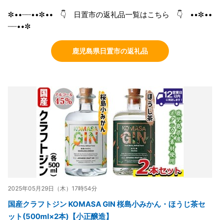
✼••┈┈••✼•• 👇 日置市の返礼品一覧はこちら 👇 ••✼••
┈┈••✼
鹿児島県日置市の返礼品
2025年05月29日（木）17時54分
国産クラフトジン KOMASA GIN 桜島小みかん・ほうじ茶セ
ット(500ml×2本)【小正醸造】