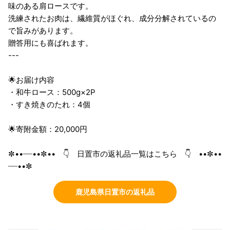
味のある肩ロースです。
洗練されたお肉は、繊維質がほぐれ、成分分解されているの
で旨みがあります。
贈答用にも喜ばれます。
---
🌟お届け内容
・和牛ロース：500g×2P
・すき焼きのたれ：4個
🌟寄附金額：20,000円
✼••┈┈••✼•• 👇 日置市の返礼品一覧はこちら 👇 ••✼••
┈┈••✼
鹿児島県日置市の返礼品