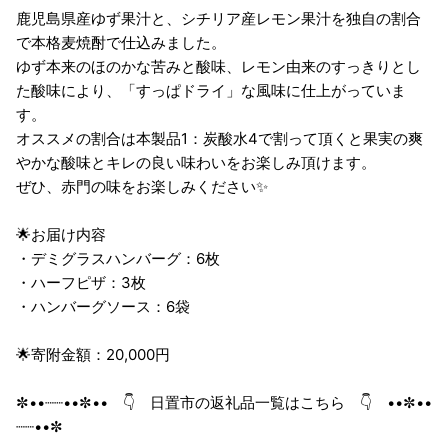
鹿児島県産ゆず果汁と、シチリア産レモン果汁を独自の割合
で本格麦焼酎で仕込みました。
ゆず本来のほのかな苦みと酸味、レモン由来のすっきりとし
た酸味により、「すっぱドライ」な風味に仕上がっていま
す。
オススメの割合は本製品1：炭酸水4で割って頂くと果実の爽
やかな酸味とキレの良い味わいをお楽しみ頂けます。
ぜひ、赤門の味をお楽しみください✨
🌟お届け内容
・デミグラスハンバーグ：6枚
・ハーフピザ：3枚
・ハンバーグソース：6袋
🌟寄附金額：20,000円
✼••┈┈••✼•• 👇 日置市の返礼品一覧はこちら 👇 ••✼••
┈┈••✼