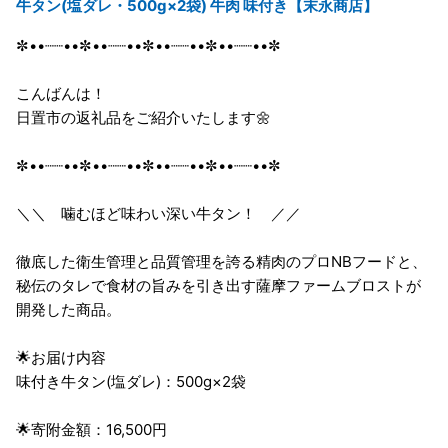
牛タン(塩ダレ・500g×2袋) 牛肉 味付き【末永商店】
✼••┈┈••✼••┈┈••✼••┈┈••✼••┈┈••✼
こんばんは！
日置市の返礼品をご紹介いたします🌼
✼••┈┈••✼••┈┈••✼••┈┈••✼••┈┈••✼
＼＼ 噛むほど味わい深い牛タン！ ／／
徹底した衛生管理と品質管理を誇る精肉のプロNBフードと、
秘伝のタレで食材の旨みを引き出す薩摩ファームブロストが
開発した商品。
🌟お届け内容
味付き牛タン(塩ダレ)：500g×2袋
🌟寄附金額：16,500円