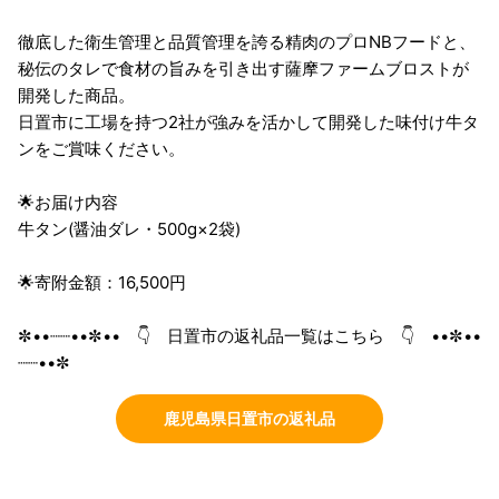
徹底した衛生管理と品質管理を誇る精肉のプロNBフードと、
秘伝のタレで食材の旨みを引き出す薩摩ファームブロストが
開発した商品。
日置市に工場を持つ2社が強みを活かして開発した味付け牛タ
ンをご賞味ください。
🌟お届け内容
牛タン(醤油ダレ・500g×2袋)
🌟寄附金額：16,500円
✼••┈┈••✼•• 👇 日置市の返礼品一覧はこちら 👇 ••✼••
┈┈••✼
鹿児島県日置市の返礼品