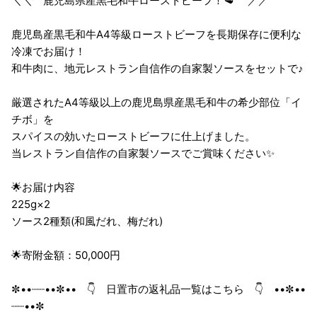
＼＼ 鹿児島県産黒毛和牛ローストビーフ！🥩 ／／
鹿児島産黒毛和牛A4等級ローストビーフを長期保存に便利な
冷凍でお届け！
和牛肉に、地元レストラン自信作の自家製ソースをセットで♪
厳選されたA4等級以上の鹿児島県産黒毛和牛の希少部位「イ
チボ」を
スパイスの効いたローストビーフに仕上げました。
当レストラン自信作の自家製ソースでご賞味ください✨
🌟お届け内容
225g×2
ソース2種類(和風だれ、梅だれ)
🌟寄附金額：50,000円
✼••┈┈••✼•• 👇 日置市の返礼品一覧はこちら 👇 ••✼••
┈┈••✼