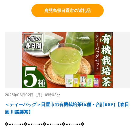
鹿児島県日置市の返礼品
2025年06月02日（月）18時03分
＜ティーバッグ＞日置市の有機栽培茶(5種・合計98P)【春日
園 川路製茶】
✼••┈┈••✼••┈┈••✼••┈┈••✼••┈┈••✼