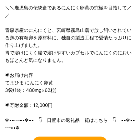
＼＼鹿児島の伝統食であるにんにく卵黄の究極を目指して／
／
青森県産のにんにくと、宮崎県霧島山麓で放し飼いされてい
る鶏の有精卵を原材料に、独自の製造工程で愛情たっぷりに
作り上げました。
胃で溶けにくく腸で溶けやすいカプセルでにんにくのにおい
もほとんど気になりません。
🌟お届け内容
てまひま にんにく卵黄
3袋(1袋：480mg×62粒)
🌟寄附金額：12,000円
✼••┈┈••✼•• 👇 日置市の返礼品一覧はこちら 👇 ••✼••
┈┈••✼