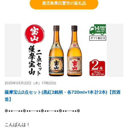
鹿児島県日置市の返礼品
2025年05月22日（木）17時22分
薩摩宝山2点セット(黒紅2銘柄・各720ml×1本 計2本)【西酒
造】
✼••┈┈••✼••┈┈••✼••┈┈••✼••┈┈••✼
こんばんは！