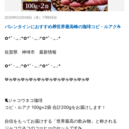
2025年02月06日（木）17時55分
バレンタインにおすすめ🎁世界最高峰の珈琲コピ・ルアク☕
✿*ﾟ･.｡.:*✿*ﾟ･.｡.:*✿*ﾟ･.｡.:*
佐賀県 神埼市 最新情報
✿*ﾟ･.｡.:*✿*ﾟ･.｡.:*✿*ﾟ･.｡.:*
🤎☕🤎☕🤎☕🤎☕🤎☕🤎☕🤎☕🤎☕🤎☕🤎☕🤎
🐈ジャコウネコ珈琲
コピ・ルアク 100g×2袋 合計200gをお届けします！
自信をもってお届けする「世界最高の飲み物」と称される
ジャコウネコのコーヒーのセットです☕