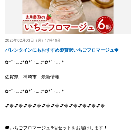
2025年02月03日（月）17時49分
バレンタインにもおすすめ🎁贅沢いちごフロマージュ🍓
✿*ﾟ･.｡.:*✿*ﾟ･.｡.:*✿*ﾟ･.｡.:*
佐賀県 神埼市 最新情報
✿*ﾟ･.｡.:*✿*ﾟ･.｡.:*✿*ﾟ･.｡.:*
💕🍓💕🍓💕🍓💕🍓💕🍓💕🍓💕🍓💕🍓💕🍓💕🍓💕🍓
🚚いちごフロマージュ6個セットをお届けします！