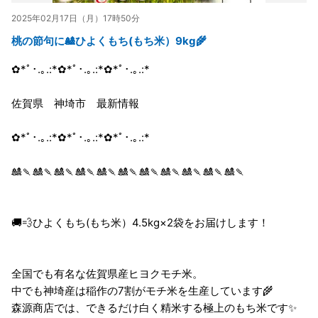
2025年02月17日（月）17時50分
桃の節句に🎎ひよくもち(もち米）9kg🌾
✿*ﾟ･.｡.:*✿*ﾟ･.｡.:*✿*ﾟ･.｡.:*
佐賀県 神埼市 最新情報
✿*ﾟ･.｡.:*✿*ﾟ･.｡.:*✿*ﾟ･.｡.:*
🎎🍡🎎🍡🎎🍡🎎🍡🎎🍡🎎🍡🎎🍡🎎🍡🎎🍡🎎🍡🎎🍡
🚚💨ひよくもち(もち米）4.5kg×2袋をお届けします！
全国でも有名な佐賀県産ヒヨクモチ米。
中でも神埼産は稲作の7割がモチ米を生産しています🌾
森源商店では、できるだけ白く精米する極上のもち米です✨