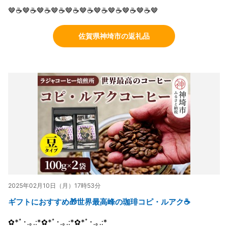
🤎☕🤎☕🤎☕🤎☕🤎☕🤎☕🤎☕🤎☕🤎☕🤎☕🤎
佐賀県神埼市の返礼品
2025年02月10日（月）17時53分
ギフトにおすすめ🎁世界最高峰の珈琲コピ・ルアク☕
✿*ﾟ･.｡.:*✿*ﾟ･.｡.:*✿*ﾟ･.｡.:*