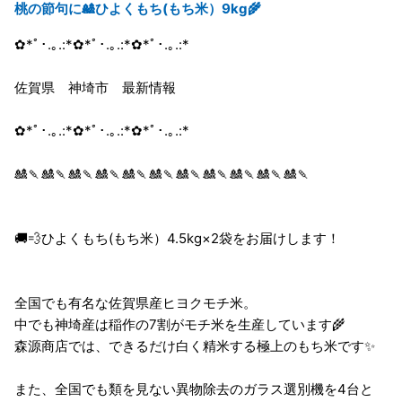
桃の節句に🎎ひよくもち(もち米）9kg🌾
✿*ﾟ･.｡.:*✿*ﾟ･.｡.:*✿*ﾟ･.｡.:*
佐賀県 神埼市 最新情報
✿*ﾟ･.｡.:*✿*ﾟ･.｡.:*✿*ﾟ･.｡.:*
🎎🍡🎎🍡🎎🍡🎎🍡🎎🍡🎎🍡🎎🍡🎎🍡🎎🍡🎎🍡🎎🍡
🚚💨ひよくもち(もち米）4.5kg×2袋をお届けします！
全国でも有名な佐賀県産ヒヨクモチ米。
中でも神埼産は稲作の7割がモチ米を生産しています🌾
森源商店では、できるだけ白く精米する極上のもち米です✨
また、全国でも類を見ない異物除去のガラス選別機を4台と