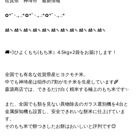
佐賀県 神埼市 最新情報
✿*ﾟ･.｡.:*✿*ﾟ･.｡.:*✿*ﾟ･.｡.:*
🎎🍡🎎🍡🎎🍡🎎🍡🎎🍡🎎🍡🎎🍡🎎🍡🎎🍡🎎🍡🎎🍡
🚚💨ひよくもち(もち米）4.5kg×2袋をお届けします！
全国でも有名な佐賀県産ヒヨクモチ米。
中でも神埼産は稲作の7割がモチ米を生産しています🌾
森源商店では、できるだけ白く精米する極上のもち米です✨
また、全国でも類を見ない異物除去のガラス選別機を4台と
金属探知機も設置し、安全できれいな餅米に仕上げていま
す。
そのもち米で餅つきしたお餅はおいしいと評判です😊