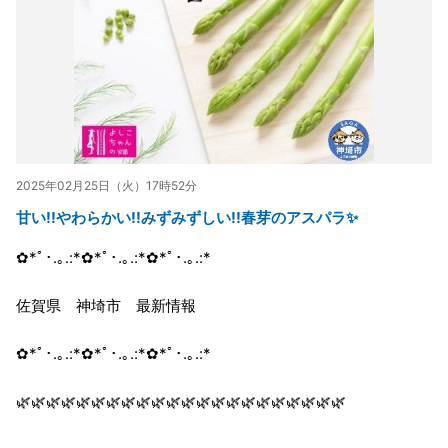
2025年02月25日（火）17時52分
甘い!!やわらかい!!みずみずしい!!春芽のアスパラ✨
✿*ﾟ･.｡.:*✿*ﾟ･.｡.:*✿*ﾟ･.｡.:*
佐賀県 神埼市 最新情報
✿*ﾟ･.｡.:*✿*ﾟ･.｡.:*✿*ﾟ･.｡.:*
🌿🌿🌿🌿🌿🌿🌿🌿🌿🌿🌿🌿🌿🌿🌿🌿🌿🌿🌿🌿🌿🌿