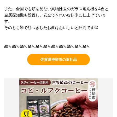
また、全国でも類を見ない異物除去のガラス選別機を4台と
金属探知機も設置し、安全できれいな餅米に仕上げていま
す。
そのもち米で餅つきしたお餅はおいしいと評判です😊
🎎🍡🎎🍡🎎🍡🎎🍡🎎🍡🎎🍡🎎🍡🎎🍡🎎🍡🎎🍡🎎🍡
佐賀県神埼市の返礼品