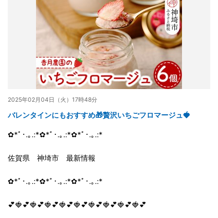
2025年02月04日（火）17時48分
バレンタインにもおすすめ🎁贅沢いちごフロマージュ🍓
✿*ﾟ･.｡.:*✿*ﾟ･.｡.:*✿*ﾟ･.｡.:*
佐賀県 神埼市 最新情報
✿*ﾟ･.｡.:*✿*ﾟ･.｡.:*✿*ﾟ･.｡.:*
💕🍓💕🍓💕🍓💕🍓💕🍓💕🍓💕🍓💕🍓💕🍓💕