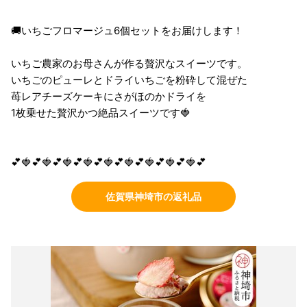
🚚いちごフロマージュ6個セットをお届けします！
いちご農家のお母さんが作る贅沢なスイーツです。
いちごのピューレとドライいちごを粉砕して混ぜた
苺レアチーズケーキにさがほのかドライを
1枚乗せた贅沢かつ絶品スイーツです🍓
💕🍓💕🍓💕🍓💕🍓💕🍓💕🍓💕🍓💕🍓💕🍓💕
佐賀県神埼市の返礼品