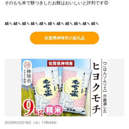
そのもち米で餅つきしたお餅はおいしいと評判です😊
🎎🍡🎎🍡🎎🍡🎎🍡🎎🍡🎎🍡🎎🍡🎎🍡🎎🍡🎎🍡🎎🍡
佐賀県神埼市の返礼品
2025年02月18日（火）17時48分