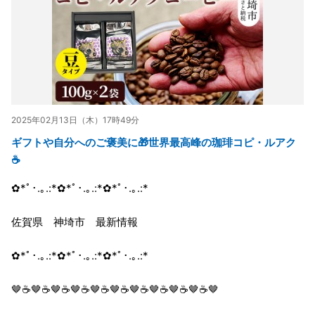
2025年02月13日（木）17時49分
ギフトや自分へのご褒美に🎁世界最高峰の珈琲コピ・ルアク
☕
✿*ﾟ･.｡.:*✿*ﾟ･.｡.:*✿*ﾟ･.｡.:*
佐賀県 神埼市 最新情報
✿*ﾟ･.｡.:*✿*ﾟ･.｡.:*✿*ﾟ･.｡.:*
🤎☕🤎☕🤎☕🤎☕🤎☕🤎☕🤎☕🤎☕🤎☕🤎☕🤎