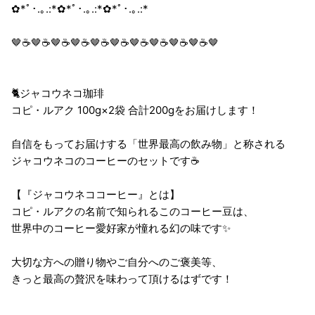
✿*ﾟ･.｡.:*✿*ﾟ･.｡.:*✿*ﾟ･.｡.:*
🤎☕🤎☕🤎☕🤎☕🤎☕🤎☕🤎☕🤎☕🤎☕🤎☕🤎
🐈ジャコウネコ珈琲
コピ・ルアク 100g×2袋 合計200gをお届けします！
自信をもってお届けする「世界最高の飲み物」と称される
ジャコウネコのコーヒーのセットです☕
【『ジャコウネココーヒー』とは】
コピ・ルアクの名前で知られるこのコーヒー豆は、
世界中のコーヒー愛好家が憧れる幻の味です✨
大切な方への贈り物やご自分へのご褒美等、
きっと最高の贅沢を味わって頂けるはずです！