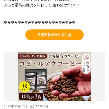
きっと最高の贅沢を味わって頂けるはずです！
🤎☕🤎☕🤎☕🤎☕🤎☕🤎☕🤎☕🤎☕🤎☕🤎☕🤎
佐賀県神埼市の返礼品
2025年02月07日（金）17時48分