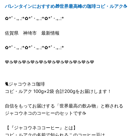
バレンタインにおすすめ🎁世界最高峰の珈琲コピ・ルアク☕
✿*ﾟ･.｡.:*✿*ﾟ･.｡.:*✿*ﾟ･.｡.:*
佐賀県 神埼市 最新情報
✿*ﾟ･.｡.:*✿*ﾟ･.｡.:*✿*ﾟ･.｡.:*
🤎☕🤎☕🤎☕🤎☕🤎☕🤎☕🤎☕🤎☕🤎☕🤎☕🤎
🐈ジャコウネコ珈琲
コピ・ルアク 100g×2袋 合計200gをお届けします！
自信をもってお届けする「世界最高の飲み物」と称される
ジャコウネコのコーヒーのセットです☕
【『ジャコウネココーヒー』とは】
コピ・ルアクの名前で知られるこのコーヒー豆は、