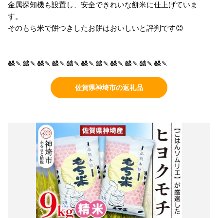
金属探知機も設置し、安全できれいな餅米に仕上げていま
す。
そのもち米で餅つきしたお餅はおいしいと評判です😊
🎎🍡🎎🍡🎎🍡🎎🍡🎎🍡🎎🍡🎎🍡🎎🍡🎎🍡🎎🍡🎎🍡
佐賀県神埼市の返礼品