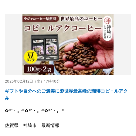
2025年02月12日（水）17時40分
ギフトや自分へのご褒美に🎁世界最高峰の珈琲コピ・ルアク
☕
✿*ﾟ･.｡.:*✿*ﾟ･.｡.:*✿*ﾟ･.｡.:*
佐賀県 神埼市 最新情報