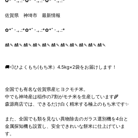
✿*ﾟ･.｡.:*✿*ﾟ･.｡.:*✿*ﾟ･.｡.:*
佐賀県 神埼市 最新情報
✿*ﾟ･.｡.:*✿*ﾟ･.｡.:*✿*ﾟ･.｡.:*
🎎🍡🎎🍡🎎🍡🎎🍡🎎🍡🎎🍡🎎🍡🎎🍡🎎🍡🎎🍡🎎🍡
🚚💨ひよくもち(もち米）4.5kg×2袋をお届けします！
全国でも有名な佐賀県産ヒヨクモチ米。
中でも神埼産は稲作の7割がモチ米を生産しています🌾
森源商店では、できるだけ白く精米する極上のもち米です✨
また、全国でも類を見ない異物除去のガラス選別機を4台と
金属探知機も設置し、安全できれいな餅米に仕上げていま
す。