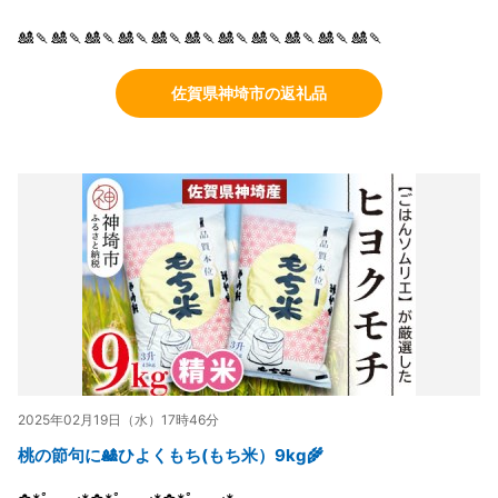
🎎🍡🎎🍡🎎🍡🎎🍡🎎🍡🎎🍡🎎🍡🎎🍡🎎🍡🎎🍡🎎🍡
佐賀県神埼市の返礼品
2025年02月19日（水）17時46分
桃の節句に🎎ひよくもち(もち米）9kg🌾