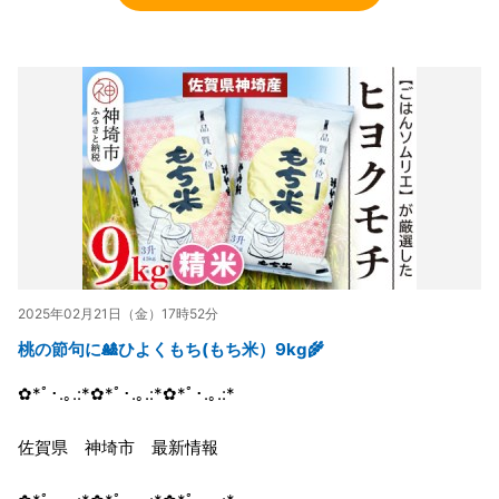
2025年02月21日（金）17時52分
桃の節句に🎎ひよくもち(もち米）9kg🌾
✿*ﾟ･.｡.:*✿*ﾟ･.｡.:*✿*ﾟ･.｡.:*
佐賀県 神埼市 最新情報