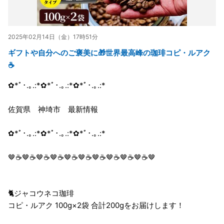
2025年02月14日（金）17時51分
ギフトや自分へのご褒美に🎁世界最高峰の珈琲コピ・ルアク
☕
✿*ﾟ･.｡.:*✿*ﾟ･.｡.:*✿*ﾟ･.｡.:*
佐賀県 神埼市 最新情報
✿*ﾟ･.｡.:*✿*ﾟ･.｡.:*✿*ﾟ･.｡.:*
🤎☕🤎☕🤎☕🤎☕🤎☕🤎☕🤎☕🤎☕🤎☕🤎☕🤎
🐈ジャコウネコ珈琲
コピ・ルアク 100g×2袋 合計200gをお届けします！