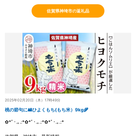
佐賀県神埼市の返礼品
2025年02月20日（木）17時49分
桃の節句に🎎ひよくもち(もち米）9kg🌾
✿*ﾟ･.｡.:*✿*ﾟ･.｡.:*✿*ﾟ･.｡.:*