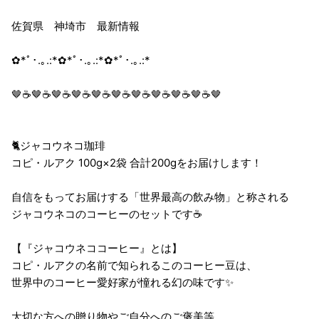
佐賀県 神埼市 最新情報
✿*ﾟ･.｡.:*✿*ﾟ･.｡.:*✿*ﾟ･.｡.:*
🤎☕🤎☕🤎☕🤎☕🤎☕🤎☕🤎☕🤎☕🤎☕🤎☕🤎
🐈ジャコウネコ珈琲
コピ・ルアク 100g×2袋 合計200gをお届けします！
自信をもってお届けする「世界最高の飲み物」と称される
ジャコウネコのコーヒーのセットです☕
【『ジャコウネココーヒー』とは】
コピ・ルアクの名前で知られるこのコーヒー豆は、
世界中のコーヒー愛好家が憧れる幻の味です✨
大切な方への贈り物やご自分へのご褒美等、