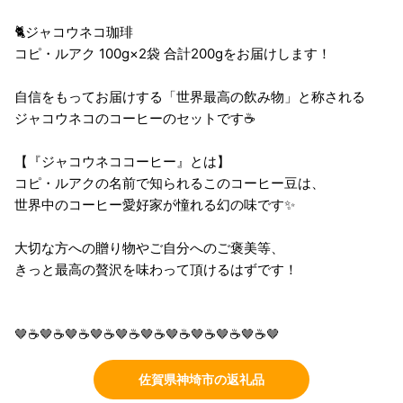
🐈ジャコウネコ珈琲
コピ・ルアク 100g×2袋 合計200gをお届けします！
自信をもってお届けする「世界最高の飲み物」と称される
ジャコウネコのコーヒーのセットです☕
【『ジャコウネココーヒー』とは】
コピ・ルアクの名前で知られるこのコーヒー豆は、
世界中のコーヒー愛好家が憧れる幻の味です✨
大切な方への贈り物やご自分へのご褒美等、
きっと最高の贅沢を味わって頂けるはずです！
🤎☕🤎☕🤎☕🤎☕🤎☕🤎☕🤎☕🤎☕🤎☕🤎☕🤎
佐賀県神埼市の返礼品