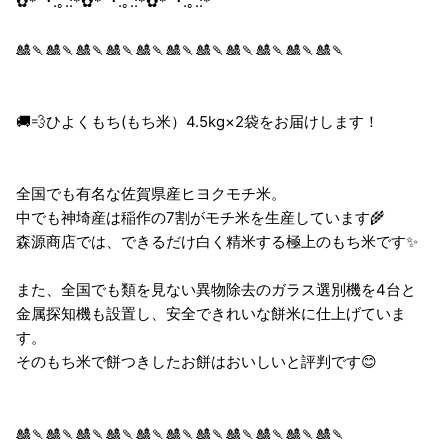
✿*ﾟ･.｡.:*✿*ﾟ･.｡.:*✿*ﾟ･.｡.:*
🎎🍡🎎🍡🎎🍡🎎🍡🎎🍡🎎🍡🎎🍡🎎🍡🎎🍡🎎🍡🎎🍡
🚚💨ひよくもち(もち米）4.5kg×2袋をお届けします！
全国でも有名な佐賀県産ヒヨクモチ米。
中でも神埼産は稲作の7割がモチ米を生産しています🌾
森源商店では、できるだけ白く精米する極上のもち米です✨
また、全国でも類を見ない異物除去のガラス選別機を4台と
金属探知機も設置し、安全できれいな餅米に仕上げていま
す。
そのもち米で餅つきしたお餅はおいしいと評判です😊
🎎🍡🎎🍡🎎🍡🎎🍡🎎🍡🎎🍡🎎🍡🎎🍡🎎🍡🎎🍡🎎🍡