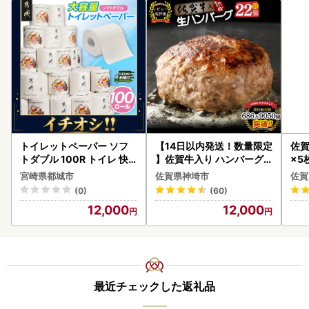
トイレットペーパー ソフ
【14日以内発送！数量限定
佐賀
トダブル 100R トイレ 快
】佐賀牛入り ハンバーグ 2
×5枚
速〔12-I5-TP100-R〕
2個 2.6kg(120g×22個)(H
宮崎県都城市
佐賀県神埼市
佐賀
083106)
(0)
(60)
12,000
12,000
最近チェックした返礼品