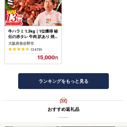
牛ハラミ 1.3kg｜1位獲得 秘
伝の赤タレ 牛肉 訳あり 焼
肉 BBQ
大阪府泉佐野市
(2479)
15,000
ランキングをもっと見る
おすすめ返礼品