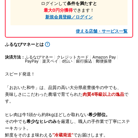
ログインして
条件を満たすと
最大0円分獲得
できます！
新規会員登録／ログイン
使える店舗・サービス一覧
ふるなびマネーとは
決済方法：
ふるなびマネー
クレジットカード
Amazon Pay
PayPay
楽天ペイ
d払い
銀行振込
郵便振替
スピード発送！
「おおいた和牛」は、品質の高い大分県産豊後牛の中でも、
美味しさにこだわった農場で育てられた
肉質4等級以上の逸品
で
す。
ヒレ肉は牛1頭から約8kgほどしか取れない
希少部位。
その中でも
希少なヒレのみ
を厳選し、職人の手作業で丁寧にステ
ーキカット。
鮮度をそのまま味わえる
“冷蔵発送”
でお届けします。