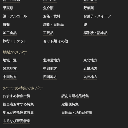
果実類
魚介類
野菜類
酒・アルコール
お茶・飲料
お菓子・スイーツ
麺類
雑貨・日用品
卵
加工食品
工芸品
感謝状・記念品
旅行・チケット
セット類 その他
地域でさがす
地域一覧
北海道地方
東北地方
関東地方
中部地方
近畿地方
中国地方
四国地方
九州地方
おすすめ特集でさがす
おすすめ特集一覧
訳あり返礼品特集
担当者おすすめ特集
定期便特集
地元が誇る家電特集
日用品・消耗品特集
ふるなび限定特集