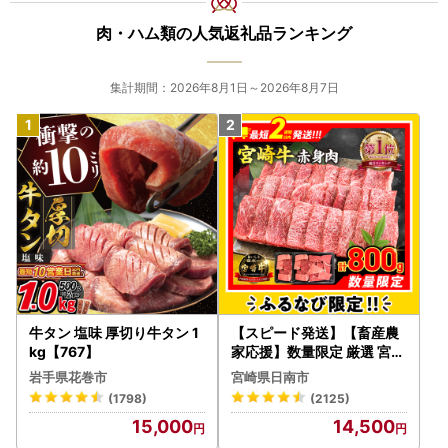
肉・ハム類の人気返礼品ランキング
集計期間：2026年8月1日～2026年8月7日
牛タン 塩味 厚切り牛タン 1
【スピード発送】【畜産農
kg【767】
家応援】数量限定 厳選 宮崎
牛 赤身 焼肉 計800g FN-Li
岩手県花巻市
宮崎県日南市
mited-PR_BDV5-26-2W
(1798)
(2125)
15,000
14,500