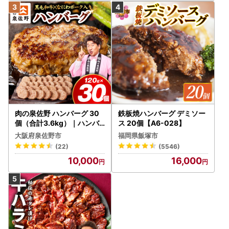
肉の泉佐野 ハンバーグ 30
鉄板焼ハンバーグ デミソー
個（合計3.6kg）｜ハンバ
ス 20個【A6-028】
ーグ 訳あり 黒毛和牛×なに
大阪府泉佐野市
福岡県飯塚市
わポーク
(22)
(5546)
10,000
16,000