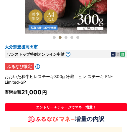
大分県豊後高田市
ワンストップ特例オンライン申請
e
ま
自
ふるなび限定
おおいた和牛ヒレステーキ300g 冷蔵 | ヒレ ステーキ FN-
Limited-SP
21,000
寄附金額
エントリー＋チャージでマネー増量！
増量の内訳