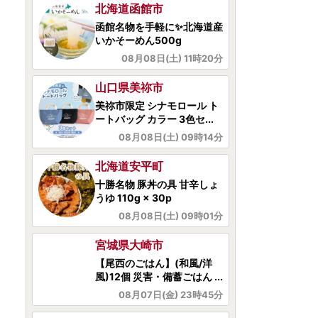
山口県美祢市
美祢市限定 シナモロール ト
ートバッグ カラー 3色セ...
08月08日(土) 09時14分
北海道安平町
十勝名物 豚丼の具 甘辛しょ
うゆ 110g × 30p
08月08日(土) 09時01分
宮城県大崎市
【尾西のごはん】(和風/洋
風)12個 災害・備蓄ごはん ...
08月07日(金) 23時45分
岡山県岡山市
キリン 氷結 シチリア産 レモ
ン 350ml 缶 × 24本 岡山...
08月07日(金) 21時34分