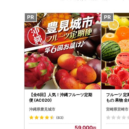
【全6回】人気！沖縄フルーツ定期
フルーツ 定
便 (AC020)
もの 果物 全
沖縄県豊見城市
宮崎県宮崎市
(83)
59,000