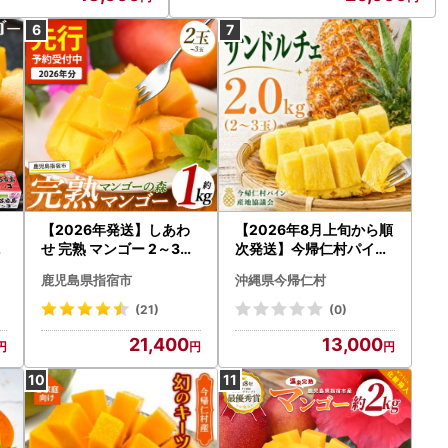
【2026年発送】しあわ
【2026年8月上旬から順
せ 完熟 マンゴー 2～3玉
次発送】今帰仁村パイン
入 マンゴーの森 IB040-
産地協議会 サンドルチェ
鹿児島県指宿市
沖縄県今帰仁村
001 マンゴー フルーツ
2.0kg(2～3玉)【配送不
果物
可地域：離島】【17345
(21)
(0)
41】
21,400
13,000