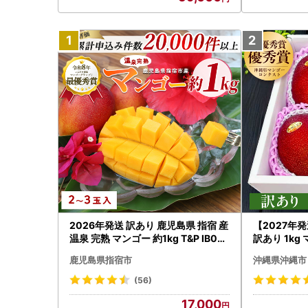
2026年発送 訳あり 鹿児島県 指宿 産
【2027年
温泉 完熟 マンゴー 約1kg T&P IB057
訳あり 1kg
-001 マンゴー マンゴー
鹿児島県指宿市
沖縄県沖縄市
(56)
17,000