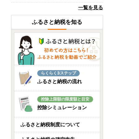
岐阜県大垣市
一覧を見る
＼しっとり香る、大人のバ
ウムクーヘン。／
ふるさと納税を知る
08月08日(土) 11時47分
北海道函館市
函館名物を手軽に✨北海道産
いかそーめん500g
08月08日(土) 11時20分
山口県美祢市
らくらく3ステップ
美祢市限定 シナモロール ト
ふるさと納税の流れ
ートバッグ カラー 3色セ...
08月08日(土) 09時14分
控除上限額の限度額と目安
北海道安平町
控除シミュレーション
十勝名物 豚丼の具 甘辛しょ
うゆ 110g × 30p
ふるさと納税制度について
08月08日(土) 09時01分