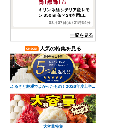
香川県まんのう町
＜数量限定＞ さぬき名物！
骨付鳥セット (3本・専用...
08月07日(金) 21時06分
北海道余市町
一覧を見る
🍒✨2026年発送【先行予
約】令和8年産 さくらんぼ...
人気の特集を見る
08月08日(土) 18時55分
大阪府大阪市
✈️🏯 大阪旅行ポイント【無
期限】最大活用プラン 寄...
ふるさと納税でよかったもの！2026年度上半期 レビュー5つ星返礼品
08月08日(土) 18時51分
宮崎県高鍋町
【最短配送!!爽やかレモン感
じたくなるやん？🍋】
08月08日(土) 17時00分
大容量特集