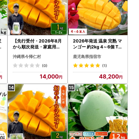
訳
【先行受付・2026年8月
2026年発送 温泉 完熟 マ
完
から順次発送・家庭用】
ンゴー 約2kg 4～6個 T&
仲本マンゴー園の幻のキ
P IB057-002 マンゴー
沖縄県今帰仁村
鹿児島県指宿市
ゴ
ーツマンゴー1kg(1～2玉
フルーツ 果物
)【配送不可地域：離島】
(0)
(1)
【1694611】
14,000
48,200