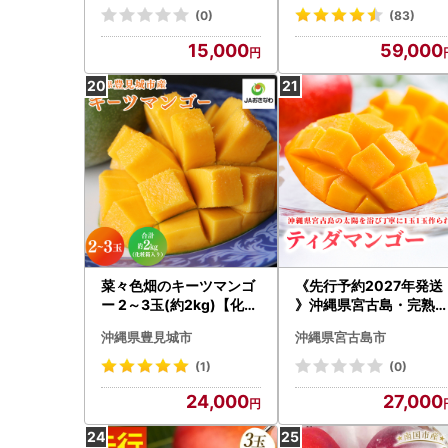
(0)
(83)
15,000
59,000
菜々色畑のキーツマンゴ
《先行予約2027年発送
ー 2～3玉(約2kg)【化粧
》沖縄県宮古島・完熟
箱】
ンゴー2kg【ご家庭用】
沖縄県豊見城市
沖縄県宮古島市
ティダマンゴー宮古島
園（AI003）
(1)
(0)
24,000
27,000