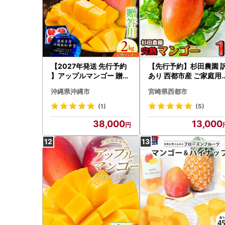
【2027年発送 先行予約
【先行予約】杉田農園 
】アップルマンゴー 贈答
あり 西都市産 ご家庭用
用 2kg マンゴー BCCU0
熟マンゴー（２玉～3玉
沖縄県沖縄市
宮崎県西都市
01
） 生産者直送 宮崎マン
ー 2026年発送＜38-1
(1)
(5)
a＞
38,000
13,000