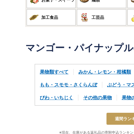
加工食品
工芸品
マンゴー・パイナップル
果物類すべて
みかん・レモン・柑橘類
もも・スモモ・さくらんぼ
ぶどう・マ
びわ・いちじく
その他の果物
果物
週間ラン
※現在、在庫がある返礼品の寄附申込ランキング