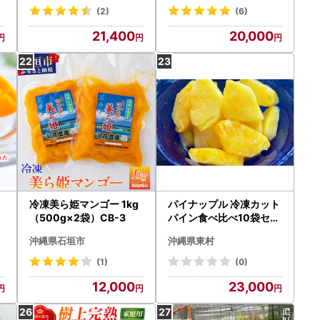
(2)
(6)
21,400
20,000
冷凍美ら姫マンゴー 1kg
パイナップル 冷凍カット
マ
（500g×2袋）CB-3
パイン食べ比べ10袋セッ
ト
沖縄県石垣市
沖縄県東村
農
(1)
(0)
12,000
23,000