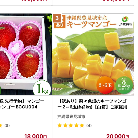
発送 先行予約】 マンゴー
【訳あり】菜々色畑のキーツマンゴ
 マンゴー BCCU004
ー 2～6玉(約2kg)【白箱】ご家庭用
沖縄県豊見城市
(8)
(4)
18,000
20,000