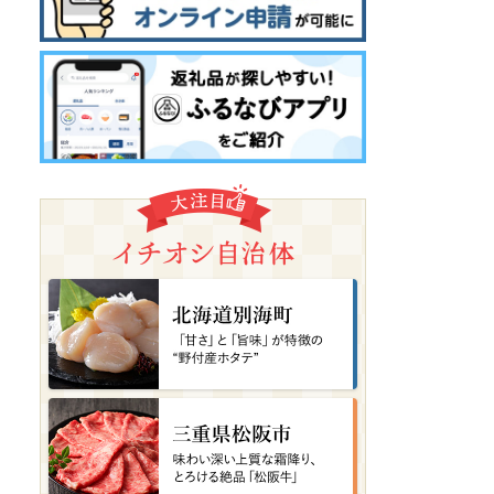
北海道余市町
🍒✨2026年発送【先行予
約】令和8年産 さくらんぼ...
08月08日(土) 18時55分