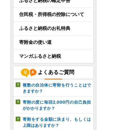
宮城県大崎市
ふるさと納税の確定申告
【尾西のごはん】(和風/洋
風)12個 災害・備蓄ごはん ...
住民税・所得税の控除について
08月07日(金) 23時45分
ふるさと納税のお礼特典
岡山県岡山市
キリン 氷結 シチリア産 レモ
寄附金の使い道
ン 350ml 缶 × 24本 岡山...
08月07日(金) 21時34分
マンガふるさと納税
香川県まんのう町
よくあるご質問
＜数量限定＞ さぬき名物！
骨付鳥セット (3本・専用...
複数の自治体に寄附を行うことはで
08月07日(金) 21時06分
きますか？
寄附の度に毎回2,000円の自己負担
がかかりますか？
寄附をする金額に決まり、もしくは
上限はありますか？