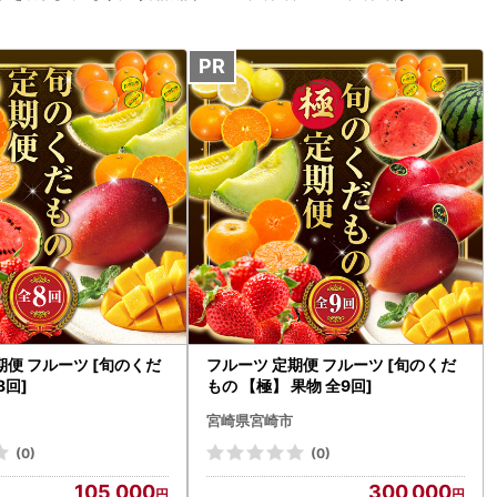
期便 フルーツ [旬のくだ
フルーツ 定期便 フルーツ [旬のくだ
8回]
もの 【極】 果物 全9回]
宮崎県宮崎市
(0)
(0)
105,000
300,000