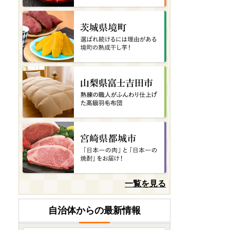
大阪府大阪市
✈️🏯 大阪旅行ポイント【無
期限】最大活用プラン 寄...
08月08日(土) 18時51分
宮崎県高鍋町
【最短配送!!爽やかレモン感
じたくなるやん？🍋】
08月08日(土) 17時00分
岐阜県大垣市
＼しっとり香る、大人のバ
ウムクーヘン。／
08月08日(土) 11時47分
北海道函館市
一覧を見る
函館名物を手軽に✨北海道産
いかそーめん500g
自治体からの最新情報
08月08日(土) 11時20分