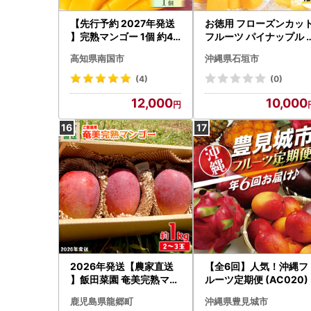
【先行予約 2027年発送
お徳用 フローズンカッ
】完熟マンゴー 1個 約40
フルーツ パイナップル 
0g | アップルマンゴー
ンゴー
高知県南国市
沖縄県石垣市
(4)
(0)
12,000
10,000
2026年発送【農家直送
【全6回】人気！沖縄フ
】飯田菜園 奄美完熟マン
ルーツ定期便 (AC020)
ゴー 約1kg(2～3玉)ご家
鹿児島県龍郷町
沖縄県豊見城市
庭用