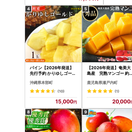
パイン【2026年発送】
【2026年発送】奄美大
先行予約 かりゆしゴール
島産 完熟マンゴー 約1
ド 1玉（約1.5kg～1.9kg
キロ（2～3玉）| マンゴ
沖縄県本部町
鹿児島県瀬戸内町
） パイナップル
ー
(10)
(1)
15,000
20,000