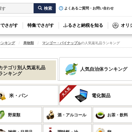
よくあるご質問・お問い合わせ
リでさがす
特集でさがす
ふるさと納税を知る
オリ
ランキング
果物類
マンゴー・パイナップル
の人気返礼品ランキング
カテゴリ別人気返礼品
人気自治体ランキング
ランキング
米・パン
電化製品
野菜類
酒・アルコール
お茶・飲料
雑貨・日用品
調味料・油
卵