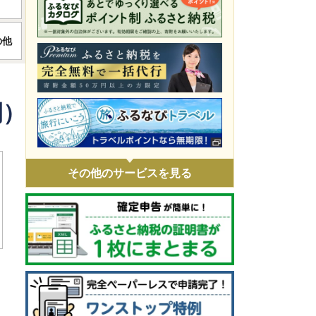
令和8年4月火災 災害支援
の他
令和8年1月豪雪 災害支援
令和7年11月火災 災害支援
令和7年9・10月台風・豪雨 災害支援
間）
令和7年 埼玉県白岡市役所火災に伴う支
援
令和7年1・2月豪雪 災害支援
その他のサービスを見る
令和6年9月能登豪雨 災害支援
令和6年能登半島地震 災害支援
ウクライナ情勢による人道支援