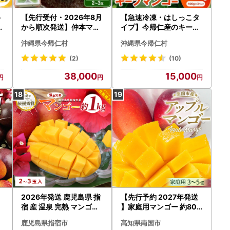
ト
【先行受付・2026年8月
【急速冷凍・はしっこタ
マ
から順次発送】仲本マン
イプ】今帰仁産のキーツ
ゴー園の幻のキーツマン
マンゴー1.2kg(400g×3
沖縄県今帰仁村
沖縄県今帰仁村
ゴー2.0kg(2～3玉)【配
P)【配送不可地域：離島
送不可地域：離島】【14
】【1573306】
(2)
(10)
18220】
38,000
15,000
2026年発送 鹿児島県 指
【先行予約 2027年発送
宿 産 温泉 完熟 マンゴー
】家庭用マンゴー 約800
約1kg T&P IB057-003
g アップルマンゴー
鹿児島県指宿市
高知県南国市
マンゴー フルーツ 果物