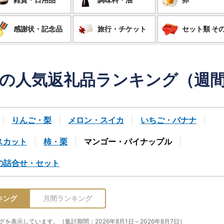
感謝状・記念品
旅行・チケット
セット類 そ
の人気返礼品
ランキング（週
りんご・梨
メロン・スイカ
いちご・バナナ
スカット
柿・栗
マンゴー・パイナップル
の詰合せ・セット
キング
月間ランキング
を表示しています。［集計期間：2026年8月1日～2026年8月7日］