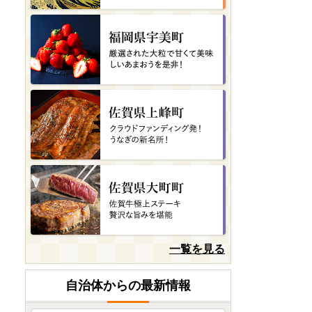
岡山県岡山市
キリン 氷結 シチリア産 レモ
ン 350ml 缶 × 24本 岡山...
08月07日(金) 21時34分
香川県まんのう町
＜数量限定＞ さぬき名物！
骨付鳥セット (3本・専用...
08月07日(金) 21時06分
北海道浜中町
み～んな大好き!! ハーゲン
ダッツ!!
08月07日(金) 20時46分
宮崎県日南市
一覧を見る
＼豚肉5種盛り合わせセット
合計3.7kg!!／【宮崎県日...
自治体からの最新情報
08月07日(金) 20時33分