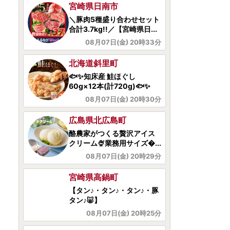
北海道斜里町
🐟✨知床産 鮭ほぐし
60g×12本(計720g)🐟✨
08月07日(金) 20時30分
広島県北広島町
酪農家がつくる贅沢アイス
クリーム🍨業務用サイズ...
08月07日(金) 20時29分
宮崎県高鍋町
【タン♪・タン♪・タン♪・豚
タン♪🐷】
08月07日(金) 20時25分
宮崎県川南町
宮崎県産豚肉「まるみ豚」
詰め合わせセット計3.2kg
08月07日(金) 20時19分