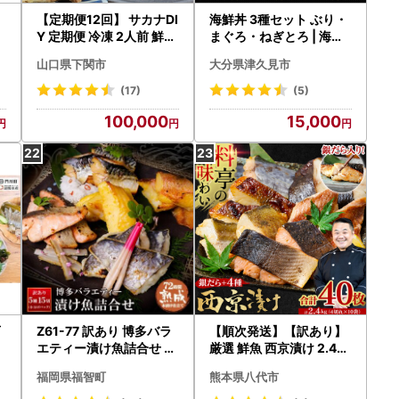
【定期便12回】 サカナDI
海鮮丼 3種セット ぶり・
]
Y 定期便 冷凍 2人前 鮮魚
まぐろ・ねぎとろ | 海鮮
CX
丼 津久見市
山口県下関市
大分県津久見市
(17)
(5)
100,000
15,000
可
Z61-77 訳あり 博多バラ
【順次発送】【訳あり】
続
エティー漬け魚詰合せ 15
厳選 鮮魚 西京漬け 2.4kg
切 魚
銀だら入り たっぷり 40
福岡県福智町
熊本県八代市
枚 西京焼き 4切れ×10袋
日本料理店 料亭 西京焼き