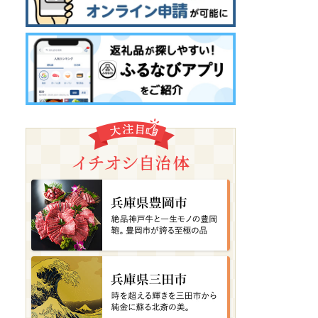
宮城県大崎市
【尾西のごはん】(和風/洋
風)12個 災害・備蓄ごはん ...
08月07日(金) 23時45分