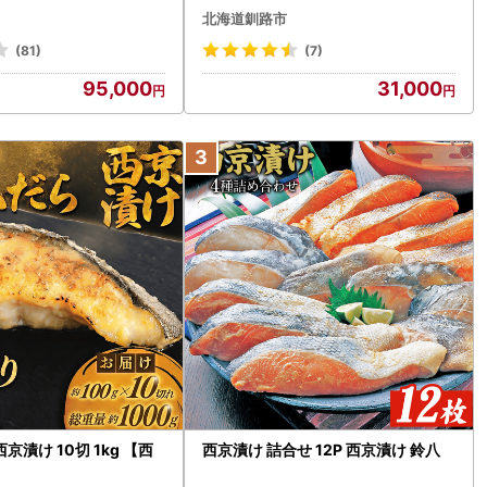
メ 真鯛 カンパチ 季節 魚
ラ醤油漬け 鮭いくら ほたて貝柱 帆
北海道釧路市
国産 昆布〆 おつまみ カ
立 ホタテ ほたて 海鮮丼 詰め合わせ
魚 魚介類 食品 冷蔵 請
海鮮 魚介 お刺身 国産 冷凍 グルメ 北
(81)
(7)
メ お取り寄せ 宮崎県 延
海道 釧路市
95,000
31,000
N019-YF073
京漬け 10切 1kg 【西
西京漬け 詰合せ 12P 西京漬け 鈴八