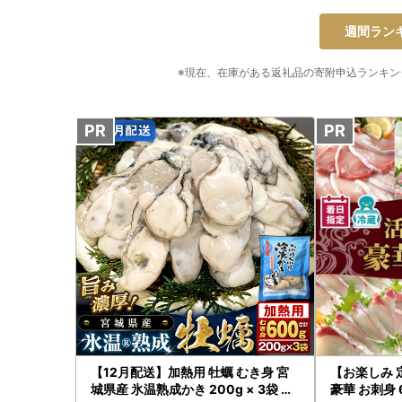
週間ラン
※現在、在庫がある返礼品の寄附申込ランキング
【12月配送】加熱用 牡蠣 むき身 宮
【お楽しみ
城県産 氷温熟成かき 200g × 3袋 小
豪華 お刺身 