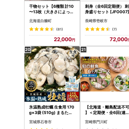
干物セット【6種類 計10
刺身（全6回定期便） 刺
〜13枚（大きさによって
身盛りセット [JFO007
数が異なります）】_I02
北海道白糠町
長崎県壱岐市
2-0839
(81)
(7)
22,000
72,000
氷温熟成牡蠣 生食用 170
【北海道・離島配送不
g×3袋 (510g) まるたか
】＜定期便・全6回(連
水産 牡蠣
)＞旬の鮮魚(6ヶ月コー
宮城県石巻市
宮崎県門川町
ス)お刺身 海鮮 【UZ-10
】【請関水産】