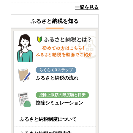
北海道浜中町
一覧を見る
み～んな大好き!! ハーゲン
ダッツ!!
ふるさと納税を知る
08月07日(金) 20時46分
宮崎県日南市
＼豚肉5種盛り合わせセット
合計3.7kg!!／【宮崎県日...
08月07日(金) 20時33分
北海道斜里町
らくらく3ステップ
🐟✨知床産 鮭ほぐし
ふるさと納税の流れ
60g×12本(計720g)🐟✨
08月07日(金) 20時30分
控除上限額の限度額と目安
広島県北広島町
控除シミュレーション
酪農家がつくる贅沢アイス
クリーム🍨業務用サイズ...
ふるさと納税制度について
08月07日(金) 20時29分