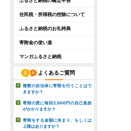
宮崎県高鍋町
ふるさと納税の確定申告
【タン♪・タン♪・タン♪・豚
タン♪🐷】
住民税・所得税の控除について
08月07日(金) 20時25分
ふるさと納税のお礼特典
宮崎県川南町
宮崎県産豚肉「まるみ豚」
寄附金の使い道
詰め合わせセット計3.2kg
08月07日(金) 20時19分
マンガふるさと納税
宮崎県都農町
よくあるご質問
＼ふるなび限定!!／宮崎県産
若鶏モモ肉切身(計3kg)【...
複数の自治体に寄附を行うことはで
08月07日(金) 20時16分
きますか？
寄附の度に毎回2,000円の自己負担
がかかりますか？
寄附をする金額に決まり、もしくは
上限はありますか？