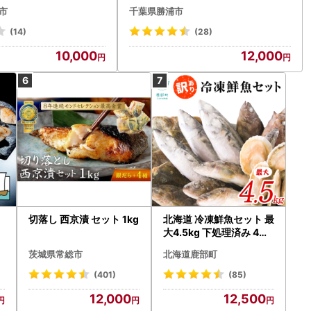
市
千葉県勝浦市
(14)
(28)
10,000
12,000
切落し 西京漬 セット 1kg
北海道 冷凍鮮魚セット 最
大4.5kg 下処理済み 4～
8
5種 ホタテが必ず入る 魚
茨城県常総市
北海道鹿部町
詰め合わせ 訳あり
(401)
(85)
12,000
12,500