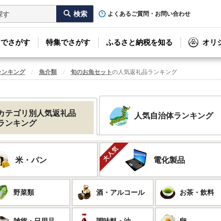
よくあるご質問・お問い合わせ
リでさがす
特集でさがす
ふるさと納税を知る
オリ
ランキング
魚介類
旬のお魚セット
の人気返礼品ランキング
カテゴリ別人気返礼品
人気自治体ランキング
ランキング
米・パン
電化製品
野菜類
酒・アルコール
お茶・飲料
雑貨・日用品
調味料・油
卵