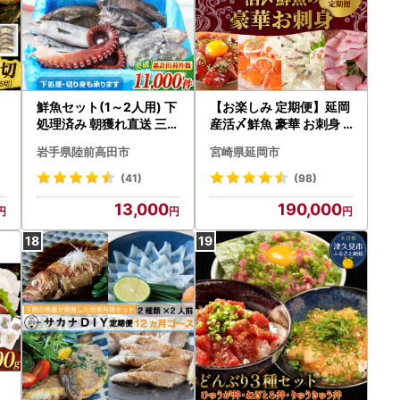
き
鮮魚セット(1～2人用) 下
【お楽しみ 定期便】延岡
味
処理済み 朝獲れ直送 三陸
産活〆鮮魚 豪華 お刺身 1
旬 冷蔵 刺身 海藻 貝 鮮魚
2ヶ月 定期便 鮮魚 延岡産
岩手県陸前高田市
宮崎県延岡市
お魚
刺身 ヒラメ 真鯛 カンパ
チ 季節 魚 ブリ ハマチ 国
(41)
(98)
産 昆布〆 おつまみ カル
13,000
190,000
パッチョ 鮮魚 魚介類 食
品 冷蔵 請関水産 グルメ
お取り寄せ 宮崎県 延岡市
送料無料 N019-YYG019
1