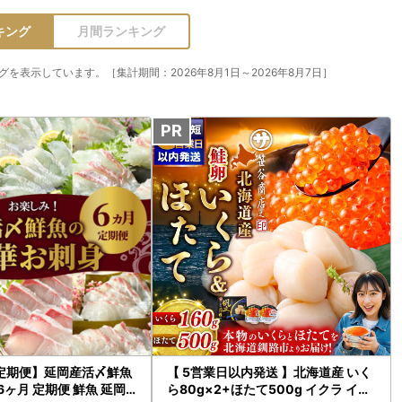
キング
月間ランキング
を表示しています。［集計期間：2026年8月1日～2026年8月7日］
 定期便】延岡産活〆鮮魚
【 5営業日以内発送 】北海道産 いく
6ヶ月 定期便 鮮魚 延岡
ら80g×2+ほたて500g イクラ イク