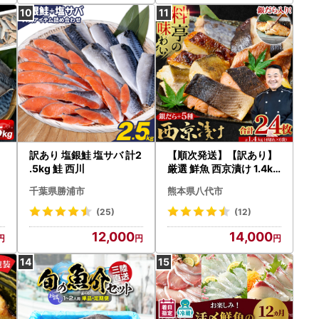
訳あり 塩銀鮭 塩サバ 計2
【順次発送】【訳あり】
.5kg 鮭 西川
厳選 鮮魚 西京漬け 1.4kg
銀だら入り たっぷり 6種
千葉県勝浦市
熊本県八代市
24枚 西京焼き 4切れ×6
袋 日本料理店 料亭 西京
(25)
(12)
焼き 銀だら 厳選 鮮魚 魚
12,000
14,000
さかな 冷凍