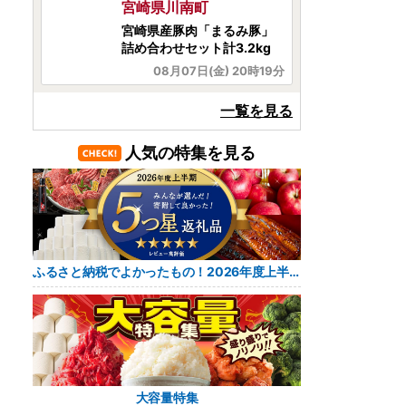
宮崎県都農町
＼ふるなび限定!!／宮崎県産
若鶏モモ肉切身(計3kg)【...
08月07日(金) 20時16分
宮城県大崎市
一覧を見る
【尾西のごはん】(和風/洋
風)12個 災害・備蓄ごはん ...
人気の特集を見る
08月07日(金) 23時45分
岡山県岡山市
キリン 氷結 シチリア産 レモ
ン 350ml 缶 × 24本 岡山...
ふるさと納税でよかったもの！2026年度上半期 レビュー5つ星返礼品
08月07日(金) 21時34分
香川県まんのう町
＜数量限定＞ さぬき名物！
骨付鳥セット (3本・専用...
08月07日(金) 21時06分
大容量特集