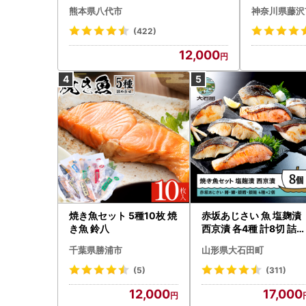
袋 西京漬け
熊本県八代市
神奈川県藤沢
(422)
12,000
焼き魚セット 5種10枚 焼
赤坂あじさい 魚 塩麹漬
き魚 鈴八
西京漬 各4種 計8切 詰め
合わせ セット aa-resix
千葉県勝浦市
山形県大石田町
(5)
(311)
12,000
17,000