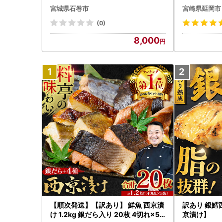
分け 600g 冷凍かき バラバラ冷凍 配
産 刺身 ヒラ
宮城県石巻市
宮崎県延岡市
送月が選べる まるたか水産 石巻市
ブリ ハマチ 
ルパッチョ 鮮
(0)
関水産 グル
8,000
岡市 送料無料 
【順次発送】【訳あり】 鮮魚 西京漬
訳あり 銀鱈西
け 1.2kg 銀だら入り 20枚 4切れ×5
京漬け】