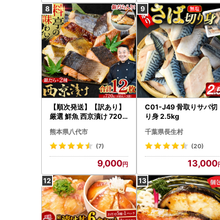
【順次発送】【訳あり】
C01-J49 骨取りサバ切
厳選 鮮魚 西京漬け 720g
り身 2.5kg
銀だら入り 食べ比べ 3種
熊本県八代市
千葉県長生村
12枚 西京焼き 4切れ×3
袋 日本料理店 料亭 西京
(7)
(20)
焼き 銀だら 厳選 鮮魚 魚
9,000
13,000
さかな 冷凍