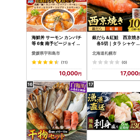
海鮮丼 サーモン カンパチ
銀だら＆紅鮭 西京焼
等 6食 南予ビージョイ 海
各5切｜タラ シャケ 
鮮丼 D010-150005
噌漬け 個包装 北海道 札
愛媛県宇和島市
北海道札幌市
幌市
(11)
(0)
10,000
17,000