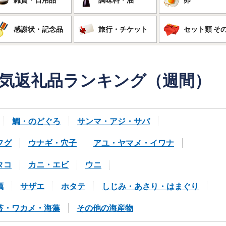
感謝状・記念品
旅行・チケット
セット類 そ
気返礼品
ランキング（週間）
鯛・のどぐろ
サンマ・アジ・サバ
フグ
ウナギ・穴子
アユ・ヤマメ・イワナ
タコ
カニ・エビ
ウニ
蠣
サザエ
ホタテ
しじみ・あさり・はまぐり
苔・ワカメ・海藻
その他の海産物