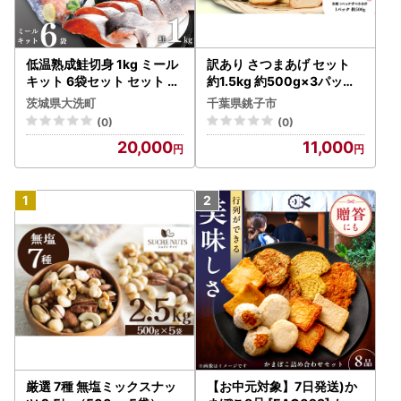
低温熟成鮭切身 1kg ミール
訳あり さつまあげ セット
キット 6袋セット セット 切
約1.5kg 約500g×3パック
り身 魚介類 おかず 惣菜 簡
（ いか ・ カレー ・ 野菜 ）
茨城県大洗町
千葉県銚子市
単 時短 さけ サケ 魚 さかな
さつまあげ
(0)
(0)
そうざい 鮭 切身_AB012
20,000
11,000
厳選 7種 無塩ミックスナッ
【お中元対象】7日発送)か