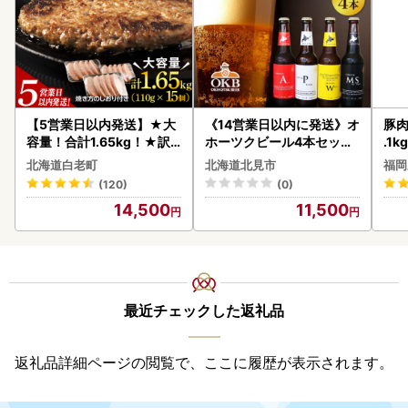
【5営業日以内発送】★大
《14営業日以内に発送》オ
豚肉
容量！合計1.65kg！★訳
ホーツクビール4本セット
.1k
あり・牛の里ビーフハンバ
( 飲料 飲み物 お酒 ビール
北海道白老町
北海道北見市
福岡
ーグ(110ｇ5枚入）×3 AG
クラフトビール 瓶ビール
(120)
(0)
058
贈答 ギフト 贈り物 お中元
14,500
11,500
御中元 お歳暮 御歳暮 お祝
い プレゼント モルトビー
ル 麦芽100% 熨斗 のし )【
028-0064】
最近チェックした返礼品
返礼品詳細ページの閲覧で、ここに履歴が表示されます。