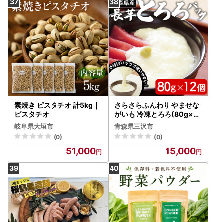
素焼き ピスタチオ 計5kg｜
さらさらふんわり やませな
ピスタチオ
がいも 冷凍とろろ(80g×12
個) とろろ 長芋 小分け 個包
岐阜県大垣市
青森県三沢市
装 青森県産 冷凍保存 【材
(0)
(0)
】【ms13-01】
51,000
15,000