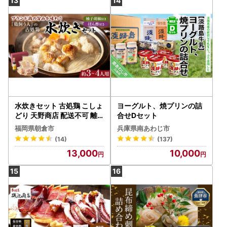
複数品種 希少 レア 小分
水炊きセット 古処鶏 こしょ
ヨーグルト、焼プリンの詰
どり 天野商店 配送不可 離
合せDセット
島 鍋セット水炊き お肉 鶏
福岡県朝倉市
兵庫県南あわじ市
肉 ムネ モモ
(14)
(137)
13,000
10,000