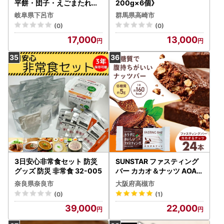
平餅・団子・えごまたれ・
200g×6個》
あねかえし・飛騨牛コロッ
岐阜県下呂市
群馬県高崎市
ケ）【冷凍】【83-15】
(0)
(0)
17,000
13,000
3日安心非常食セット 防災
SUNSTAR ファスティング
グッズ 防災 非常食 32-005
バー カカオ＆ナッツ AOAD
035 置き換え ダイエット
奈良県奈良市
大阪府高槻市
健康
(0)
(1)
39,000
22,000