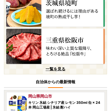
08月08日(土) 11時20分
山口県美祢市
美祢市限定 シナモロール トートバッグ カラー
3色セット ( ブルー・ピンク・ブラック )
08月08日(土) 09時14分
北海道安平町
十勝名物 豚丼の具 甘辛しょうゆ 110g × 30p
08月08日(土) 09時01分
宮城県大崎市
一覧を見る
【尾西のごはん】(和風/洋風)12個 災害・備蓄
ごはん 大崎市 尾西食品
自治体からの最新情報
08月07日(金) 23時45分
岡山県岡山市
キリン 氷結 シチリア産 レモン 350ml 缶 × 24
本 岡山工場産 | 氷結 酎ハイ