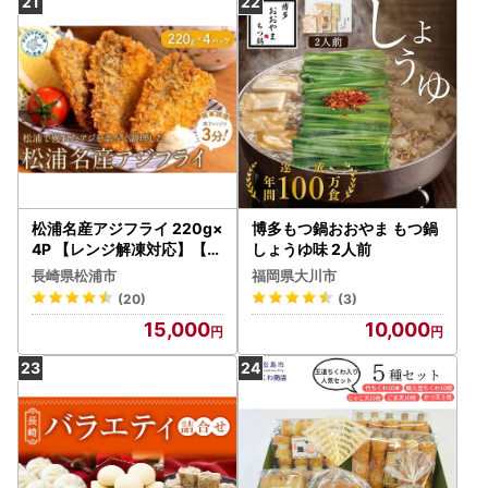
松浦名産アジフライ 220g×
博多もつ鍋おおやま もつ鍋
4P 【レンジ解凍対応】【B
しょうゆ味 2人前
5-100】
長崎県松浦市
福岡県大川市
(20)
(3)
15,000
10,000