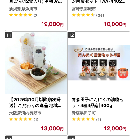
月ごろ(12食入り) 有機JAS
ン南蛮セット〔AA-4402〕
認定 新潟県 糸魚川 味千汐
_(都城市) 鶏肉 加工品 から
新潟県糸魚川市
宮崎県都城市
路 有機野菜 離乳食 おいし
あげ/チキン南蛮 タルタルソ
(7)
(36)
くて体に良い物 出産祝い of
ース付き ご当地グルメ 若鶏
19,000
10,000
ukuro離乳食 ベビー 赤ちゃ
お弁当/おかず/おうち時間
ん
冷凍食品 鶏もも肉
【2026年10月以降順次発
青森田子にんにくの漬物セ
送】こだわりの逸品 地域特
ット4種4品/計400g
産品 ギフト 自分用 人気 お
大阪府河内長野市
青森県田子町
すすめほしぶどう(40g×5
(1)
(1)
袋)としっとり柿チップス(6
13,000
12,000
0g×5袋)セット 国産 ドライ
フルーツ レーズン 無添加