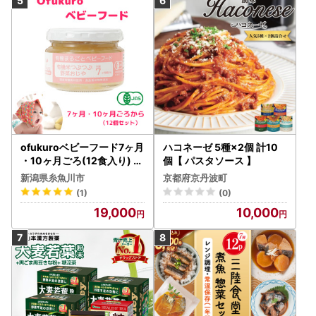
ofukuroベビーフード7ヶ月
ハコネーゼ 5種×2個 計10
・10ヶ月ごろ(12食入り) 有
個【 パスタソース 】
機JAS認定 新潟県 糸魚川 味
新潟県糸魚川市
京都府京丹波町
千汐路 有機野菜 離乳食 お
(1)
(0)
いしくて体に良い物 出産祝
19,000
10,000
い ofukuro離乳食 ベビー 赤
ちゃん