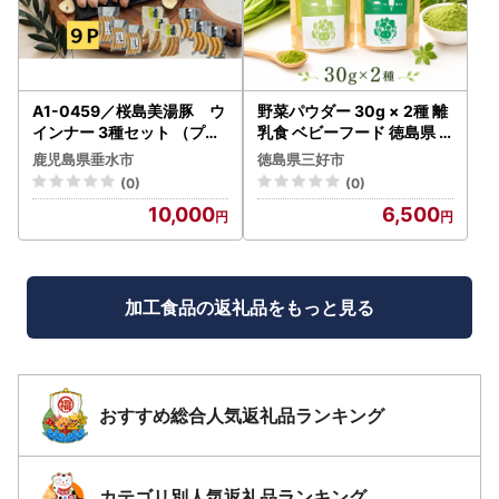
A1-0459／桜島美湯豚 ウ
野菜パウダー 30g × 2種 離
インナー 3種セット （プレ
乳食 ベビーフード 徳島県
ーン・レモン・ガーリック
三好市
鹿児島県垂水市
徳島県三好市
）各1P
(0)
(0)
10,000
6,500
加工食品の返礼品をもっと見る
おすすめ総合人気返礼品ランキング
カテゴリ別人気返礼品ランキング