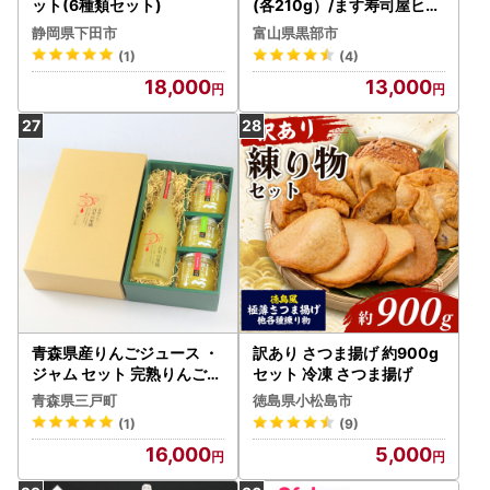
ット(6種類セット)
(各210g）/ます寿司屋ヒロ
助/富山県 黒部市 寿司 鮨 ま
静岡県下田市
富山県黒部市
す寿司 ます トロサーモン
(1)
(4)
炙りサーモン お寿司 海鮮
18,000
13,000
魚 魚介類 魚介 加工食品 惣
菜
青森県産りんごジュース ・
訳あり さつま揚げ 約900g
ジャム セット 完熟りんごジ
セット 冷凍 さつま揚げ
ュース
青森県三戸町
徳島県小松島市
(1)
(9)
16,000
5,000