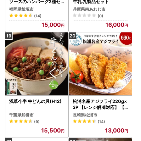
ソースのハンバーグ2種セ
牛乳 乳製品セット
ット【A5-301】
福岡県飯塚市
兵庫県南あわじ市
(14)
(0)
15,000
16,000
浅草今半 牛どんの具(H12)
松浦名産アジフライ220g×
3P 【レンジ解凍対応】 【B
3-072】
千葉県船橋市
長崎県松浦市
(9)
(14)
15,500
13,000