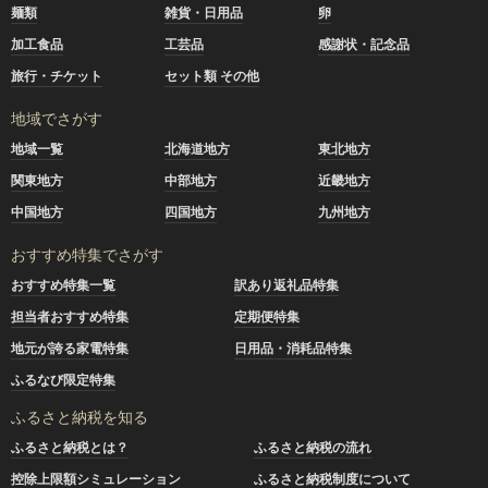
麺類
雑貨・日用品
卵
加工食品
工芸品
感謝状・記念品
旅行・チケット
セット類 その他
地域でさがす
地域一覧
北海道地方
東北地方
関東地方
中部地方
近畿地方
中国地方
四国地方
九州地方
おすすめ特集でさがす
おすすめ特集一覧
訳あり返礼品特集
担当者おすすめ特集
定期便特集
地元が誇る家電特集
日用品・消耗品特集
ふるなび限定特集
ふるさと納税を知る
ふるさと納税とは？
ふるさと納税の流れ
控除上限額シミュレーション
ふるさと納税制度について