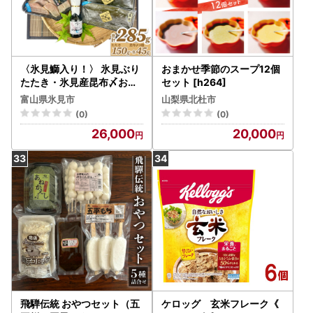
〈氷見鰤入り！〉 氷見ぶり
おまかせ季節のスープ12個
たたき・氷見産昆布〆お刺
セット [h264]
身３種セット！刺身醤油付
富山県氷見市
山梨県北杜市
き 魚貝類 加工食品 魚介類
(0)
(0)
氷見鰤 醤油 昆布締め 富山
26,000
20,000
湾 氷見
飛騨伝統 おやつセット（五
ケロッグ 玄米フレーク《