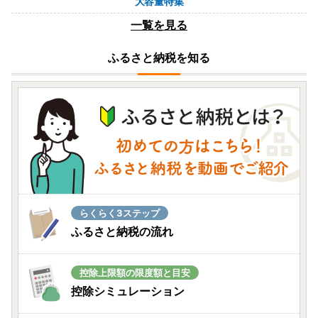
大容量特集
08月08日(土) 09時01分
一覧を見る
宮城県大崎市
【尾西のごはん】(和風/洋風)12個 災害・備蓄
ふるさと納税を知る
ごはん 大崎市 尾西食品
08月07日(金) 23時45分
岡山県岡山市
キリン 氷結 シチリア産 レモン 350ml 缶 × 24
本 岡山工場産 | 氷結 酎ハイ
08月07日(金) 21時34分
香川県まんのう町
＜数量限定＞ さぬき名物！骨付鳥セット (3
らくらく3ステップ
本・専用油付き)
ふるさと納税の流れ
08月07日(金) 21時06分
北海道浜中町
控除上限額の限度額と目安
み～んな大好き!! ハーゲンダッツ!!
控除シミュレーション
08月07日(金) 20時46分