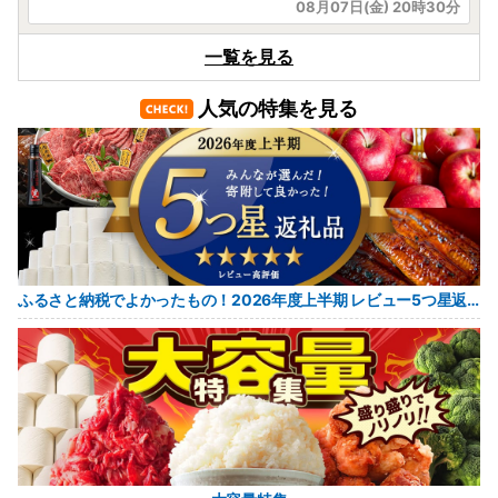
08月07日(金) 20時30分
岐阜県大垣市
一覧を見る
＼しっとり香る、大人のバウムクーヘン。／
人気の特集を見る
08月08日(土) 11時47分
北海道函館市
函館名物を手軽に✨北海道産いかそーめん
500g
08月08日(土) 11時20分
山口県美祢市
ふるさと納税でよかったもの！2026年度上半期 レビュー5つ星返礼品
美祢市限定 シナモロール トートバッグ カラー
3色セット ( ブルー・ピンク・ブラック )
08月08日(土) 09時14分
北海道安平町
十勝名物 豚丼の具 甘辛しょうゆ 110g × 30p