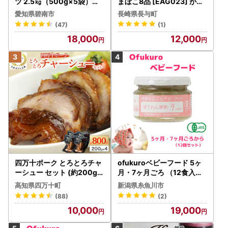
ツ 2.5㎏（500g×5袋）油
まぼこ8品 [EAG023] かま
不使用 アーモンド カシュー
ぼこ 長与町
愛知県碧南市
長崎県長与町
ナッツ くるみ マカダミア
(47)
(1)
ピスタチオ ヘーゼルナッツ
18,000
12,000
ピーカンナッツ 直火焙煎 お
つまみ おやつ 大満足 チャ
ック付き 美容 健康 高リピ
ート H059-143
四万十ポーク とろとろチャ
ofukuroベビーフード 5ヶ
ーシュー セット (約200g×
月・7ヶ月ごろ （12食入り
4) 焼豚 焼き豚 チャーシュ
） 有機JAS認定 新潟県 糸魚
高知県四万十町
新潟県糸魚川市
ー ／Adf-27
川 味千汐路 有機野菜 離乳
(88)
(2)
食 おいしくて体に良い物 出
10,000
19,000
産祝い ofukuro離乳食 ベビ
ー 赤ちゃん