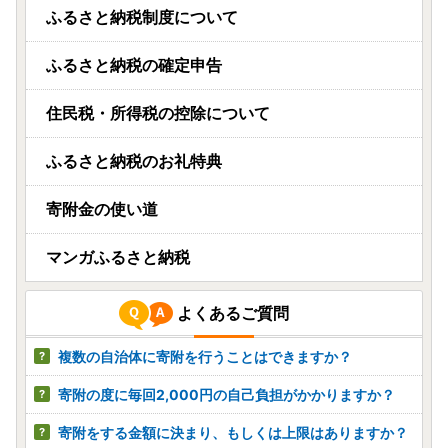
ふるさと納税制度について
宮崎県日南市
ふるさと納税の確定申告
＼豚肉5種盛り合わせセット 合計3.7kg!!／【宮
崎県日南市】
08月07日(金) 20時33分
住民税・所得税の控除について
北海道斜里町
ふるさと納税のお礼特典
🐟✨知床産 鮭ほぐし 60g×12本(計720g)🐟✨
寄附金の使い道
08月07日(金) 20時30分
マンガふるさと納税
よくあるご質問
複数の自治体に寄附を行うことはできますか？
寄附の度に毎回2,000円の自己負担がかかりますか？
寄附をする金額に決まり、もしくは上限はありますか？