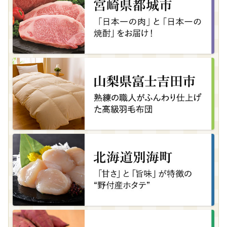
岐阜県大垣市
＼しっとり香る、大人のバウムクーヘン。／
08月08日(土) 11時47分
北海道函館市
函館名物を手軽に✨北海道産いかそーめん
500g