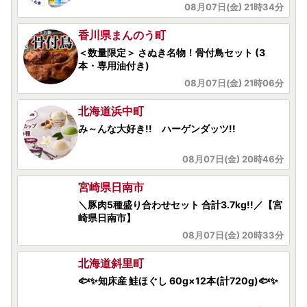
08月07日(金) 21時34分
香川県まんのう町
＜数量限定＞ さぬき名物！骨付鳥セット (3
本・専用油付き)
08月07日(金) 21時06分
北海道浜中町
み～んな大好き!! ハーゲンダッツ!!
08月07日(金) 20時46分
宮崎県日南市
＼豚肉5種盛り合わせセット 合計3.7kg!!／【宮
崎県日南市】
08月07日(金) 20時33分
北海道斜里町
🐟✨知床産 鮭ほぐし 60g×12本(計720g)🐟✨