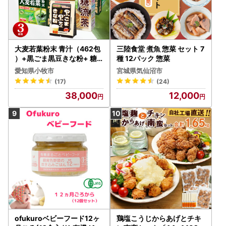
大麦若葉粉末 青汁（462包
三陸食堂 煮魚 惣菜 セット 7
）+黒ごま黒豆きな粉+ 糖
種 12パック 惣菜
流茶 山本漢方製薬 [027Y0
愛知県小牧市
宮城県気仙沼市
8]
(17)
(24)
38,000
12,000
ofukuroベビーフード12ヶ
鶏塩こうじからあげとチキ