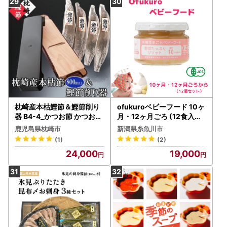
枕崎産本枯鰹節＆鰹節削り
ofukuroベビーフード 10ヶ
器 B4-4_かつお節 かつおぶ
月・12ヶ月ごろ (12食入り)
し 鰹節 カツオ節 鰹節削り
有機JAS認定 新潟県 糸魚川
鹿児島県枕崎市
新潟県糸魚川市
器 削り器 本枯れ節 本枯節
味千汐路 有機野菜 離乳食
(1)
(2)
削り節 花かつお かつお カ
おいしくて体に良い物 出産
24,000
19,000
ツオ 鰹 だし 出汁 お吸い物
祝い ofukuro離乳食 ベビー
味噌汁 煮物 国産 加工品 枕
赤ちゃん
崎産 枕崎 鹿児島県 家庭用
ギフト 送料無料_【配送不
可地域：離島】【1457803
】