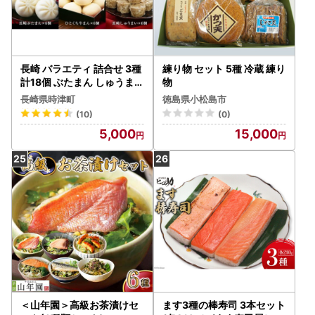
長崎 バラエティ 詰合せ 3種
練り物 セット 5種 冷蔵 練り
計18個 ぶたまん しゅうまい
物
【FT12】
長崎県時津町
徳島県小松島市
(10)
(0)
5,000
15,000
＜山年園＞高級お茶漬けセ
ます3種の棒寿司 3本セット