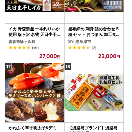
イカ 青森県産 一本釣りいか
昆布締め 刺身 詰め合わせ 5
使用 鰺ヶ沢 名物 天日生干
種 セット おつまみ 加工食
しイカ セット （1.8kg以上
品 黒かじき 真だら そでい
青森県鰺ヶ沢町
富山県魚津市
8枚～12枚入り） いか 干物
か 車鯛 ひらめ 魚介 魚介類
(19)
(2)
干物セット するめ スルメ
海鮮 魚 つまみ 海鮮セット
27,000
22,000
スルメイカ 海鮮 魚介類 魚
かねみつ
介 海産物 ※ ご入金確認後 3
ヶ月以内の発送になります
。 青森県鰺ヶ沢町
かねふく辛子明太子&デミ
【淡路島ブランド】淡路島