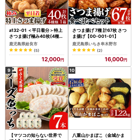
a132-01 ＜平日着分＞特上
さつま揚げ 7種 計67枚 さつ
さつま揚げ極み40枚(4種類
ま揚げ【00-001-01】
)【薩摩のまごころ】
鹿児島県姶良市
鹿児島県いちき串木野市
(5)
(2)
12,000
16,000
【マツコの知らない世界で
八重山かまぼこ（金城かま