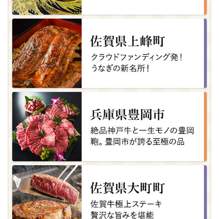
秋田県仙北市
🌾数量限定🍚無洗米あきたこまち10kg🍙今だけ
🌾
08月07日(金) 16時08分
岐阜県北方町
【訳あり品】先行予約 令和8年11月中旬順次発
送 富有柿 ( 8個 ／ 1.8kg ) 1箱
08月07日(金) 16時05分
宮城県石巻市
銀だら 西京漬 2切パック × 4セット
08月07日(金) 16時03分
高知県南国市
アイスブリュレ4種セット