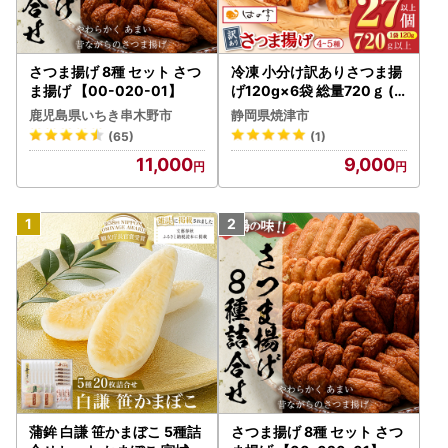
さつま揚げ 8種 セット さつ
冷凍 小分け訳ありさつま揚
ま揚げ 【00-020-01】
げ120g×6袋 総量720ｇ (a
08-008)
鹿児島県いちき串木野市
静岡県焼津市
(65)
(1)
11,000
9,000
蒲鉾 白謙 笹かまぼこ 5種詰
さつま揚げ 8種 セット さつ