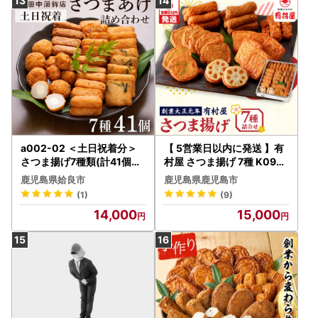
a002-02 ＜土日祝着分＞
【 5営業日以内に発送 】有
さつま揚げ7種類(計41個入)
村屋 さつま揚げ 7種 K094-
詰め合わせセット【田中か
002 スピード配送 最短 す
鹿児島県姶良市
鹿児島県鹿児島市
まぼこ店】姶良市 さつま揚
ぐ届く お急ぎ
(1)
(9)
げ さつまあげ 薩摩揚げ 惣
14,000
15,000
菜 おかず おつまみ