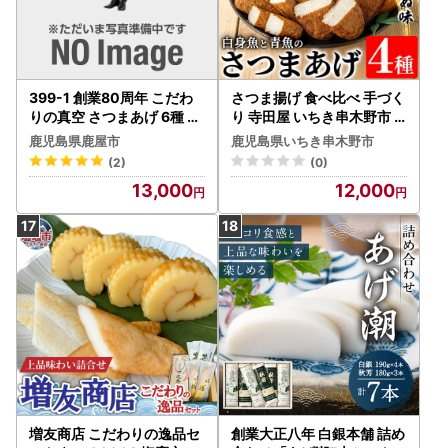
399-1 創業80周年 こだわ
さつま揚げ 食べ比べ 手づく
りの真空 さつまあげ 6種 41
り 寺田屋 いちき串木野市
枚詰合せ KN022-002 惣菜
さつま揚げ【00-031-13】
鹿児島県鹿屋市
鹿児島県いちき串木野市
総菜
(2)
(0)
13,000
12,000
増友商店 こだわりの逸品セ
創業大正八年 白銀本舗 詰め