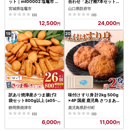
ット｜mt00002 塩竈市 塩
合わせ「あげ潮7本セット」
釜 (有)増友商店
株式会社杉本利兵衛本店 山
宮城県塩竈市
山口県防府市
口県 防府市 B-D04 かまぼ
(0)
(0)
こ 蒲鉾 練り物 白身魚 焼き
12,500
24,000
抜き 焼き抜きかまぼこ 詰め
合わせ 贈り物 贈答 山口名
産 特産品
訳あり焼津産さつま揚げ2
味付け すり身 計2kg 500g
袋セット800g以上 (a05-0
×4P 国産 鹿児島 さつまあ
22)
げ さつま揚げ お惣菜【石倉
静岡県焼津市
鹿児島県肝付町
蒲鉾】A10009
(0)
(0)
6,000
11,000