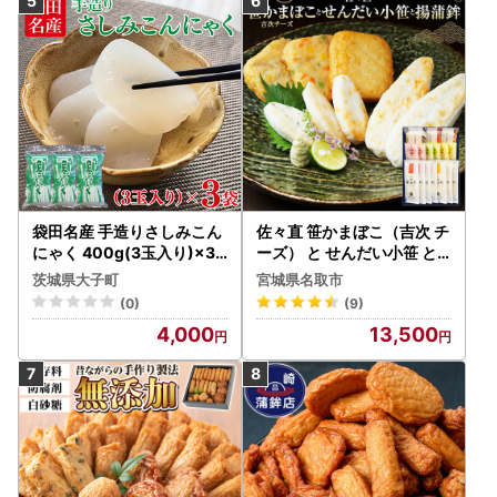
袋田名産 手造りさしみこん
佐々直 笹かまぼこ（吉次 チ
にゃく 400g(3玉入り)×3
ーズ） と せんだい小笹 と
袋｜コンニャク 蒟蒻 白こん
揚蒲鉾［彩-131］大正5年
茨城県大子町
宮城県名取市
にゃく さしみこんにゃく 刺
創業 手のひら蒲鉾 笹かまぼ
(0)
(9)
身 手作り 国産 5000円以下
こ
4,000
13,500
茨城県 大子町(CP001)