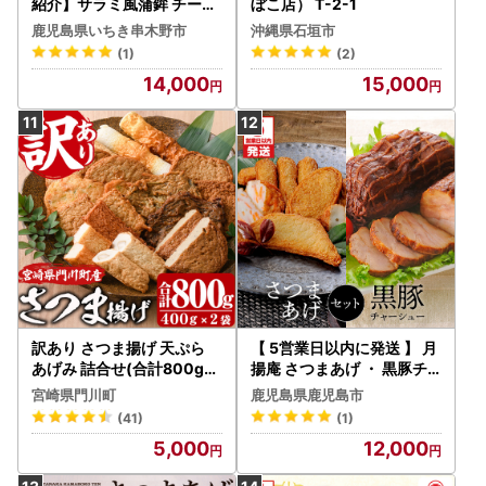
紹介】サラミ風蒲鉾 チーズ
ぼこ店） T-2-1
入り魚っち(うおっち）7本
鹿児島県いちき串木野市
沖縄県石垣市
【00-001-03】
(1)
(2)
14,000
15,000
訳あり さつま揚げ 天ぷら
【 5営業日以内に発送 】 月
あげみ 詰合せ(合計800g・
揚庵 さつまあげ ・ 黒豚チ
400g×2袋)すりみ さつま
ャーシュー セット K003-0
宮崎県門川町
鹿児島県鹿児島市
あげ 国産 【KI-7】【イチマ
02 肉 豚肉 スピード配送 最
(41)
(1)
ル食品加工】
短 すぐ届く お急ぎ
5,000
12,000