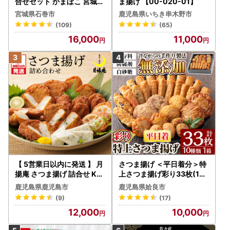
合せセット かまぼこ 宮城県
ま揚げ 【00-020-01】
石巻市
宮城県石巻市
鹿児島県いちき串木野市
(109)
(65)
16,000
11,000
【 5営業日以内に発送 】 月
さつま揚げ ＜平日着分＞特
揚庵 さつま揚げ 詰合せ K0
上さつま揚げ彩り33枚(10
03-001 スピード配送 最短
種類)【薩摩のまごころ】a1
鹿児島県鹿児島市
鹿児島県姶良市
すぐ届く お急ぎ
46-01
(9)
(17)
12,000
10,000