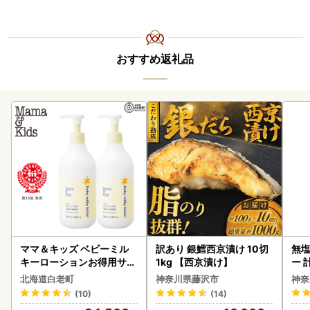
おすすめ返礼品
ママ＆キッズ ベビーミル
訳あり 銀鱈西京漬け 10切
無塩
キーローションお得用サイ
1kg 【西京漬け】
ー 
ズ 380ml 2本セット CH21
】
北海道白老町
神奈川県藤沢市
神奈
0
(10)
(14)