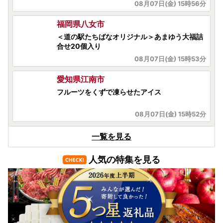
08月07日(金) 15時56分
福岡県八女市
＜道の駅たちばなオリジナル＞あまゆう大福詰
合せ20個入り
08月07日(金) 15時53分
愛知県江南市
フルーツをくずで凍らせたアイス
08月07日(金) 15時52分
秋田県仙北市
一覧を見る
🌾数量限定🍚無洗米あきたこまち10kg🍙今だけ
🌾
人気の特集を見る
08月07日(金) 16時08分
岐阜県北方町
【訳あり品】先行予約 令和8年11月中旬順次発
送 富有柿 ( 8個 ／ 1.8kg ) 1箱