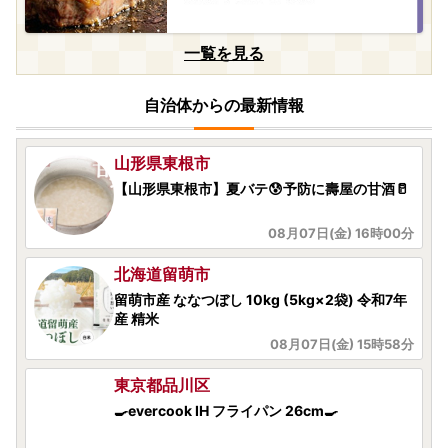
08月07日(金) 16時03分
愛知県阿久比町
一覧を見る
🔥新京ベストコンディションラーメン🔥2人前
4袋🍜✨
自治体からの最新情報
08月07日(金) 16時00分
山形県東根市
【山形県東根市】夏バテ😰予防に壽屋の甘酒🥛
08月07日(金) 16時00分
北海道留萌市
留萌市産 ななつぼし 10kg (5kg×2袋) 令和7年
産 精米
08月07日(金) 15時58分
東京都品川区
🍳evercook IH フライパン 26cm🍳