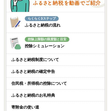
北海道留萌市
留萌市産 ななつぼし 10kg (5kg×2袋) 令和7年
らくらく3ステップ
産 精米
ふるさと納税の流れ
08月07日(金) 15時58分
東京都品川区
控除上限額の限度額と目安
🍳evercook IH フライパン 26cm🍳
控除シミュレーション
08月07日(金) 15時56分
ふるさと納税制度について
福岡県八女市
ふるさと納税の確定申告
＜道の駅たちばなオリジナル＞あまゆう大福詰
合せ20個入り
08月07日(金) 15時53分
住民税・所得税の控除について
愛知県江南市
ふるさと納税のお礼特典
フルーツをくずで凍らせたアイス
寄附金の使い道
08月07日(金) 15時52分