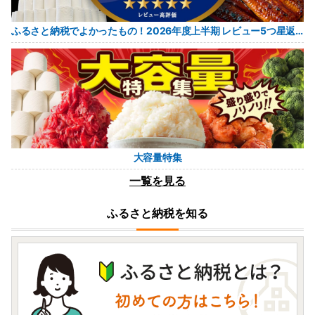
08月07日(金) 16時05分
宮城県石巻市
ふるさと納税でよかったもの！2026年度上半期 レビュー5つ星返礼品
銀だら 西京漬 2切パック × 4セット
08月07日(金) 16時03分
高知県南国市
アイスブリュレ4種セット
大容量特集
08月07日(金) 16時03分
一覧を見る
愛知県阿久比町
🔥新京ベストコンディションラーメン🔥2人前
ふるさと納税を知る
4袋🍜✨
08月07日(金) 16時00分
山形県東根市
【山形県東根市】夏バテ😰予防に壽屋の甘酒🥛
08月07日(金) 16時00分