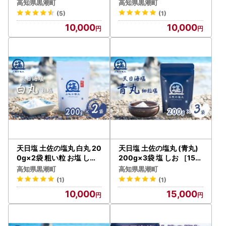
塩 しお [1514-3]
いでご負担いただくことになります。
高知県黒潮町
高知県黒潮町
また、『贈答』の場合でも、受取人様に着払いでご負担いた
(5)
(1)
だくこととなりますことを、あらかじめご了承ください。
10,000
10,000
そのため、お届け先のご住所の入力には十分にご注意くださ
いますようお願いいたします。
※詳細はヤマト運輸HPにてご確認ください。
https://www.yamato-hd.co.jp/important/info_230417_
2.html
＝＝＝＝＝＝＝＝＝＝＝＝＝＝＝＝＝＝＝＝＝＝
◆ふるさと納税の対象となる地方団体の指定について◆
黒潮町は2025（令和7）年9月26日、総務大臣より「ふるさ
と納税の対象となる地方団体」として指定を受けました。
天日塩 土佐の塩丸 白丸 20
天日塩 土佐の塩丸 (青丸)
【指定対象期間：2025（令和7）年10月1日～2026（令和
0g×2袋 粗い粒 お塩 しお
200g×3袋 塩 しお ［1518
［1515-3］
-2］
8）年9月30日】
高知県黒潮町
高知県黒潮町
この指定により黒潮町へのふるさと納税は、これまでどおり
(1)
(1)
特例控除（所得税と住民税）の対象となります。
10,000
15,000
引き続き、黒潮町を応援くださいますよう何卒よろしくお願
いいたします。
＝＝＝＝＝＝＝＝＝＝＝＝＝＝＝＝＝＝＝＝＝＝