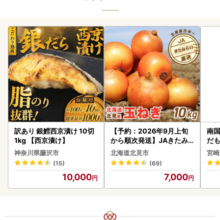
訳あり 銀鱈西京漬け 10切
【予約：2026年9月上旬
南国
1kg 【西京漬け】
から順次発送】JAきたみ
だも
らい産 玉ねぎ Lサイズ 10k
ス【
神奈川県藤沢市
北海道北見市
宮崎
g ( タマネギ たまねぎ 野菜
(15)
(69)
)【210-0003-2026】
10,000
7,000