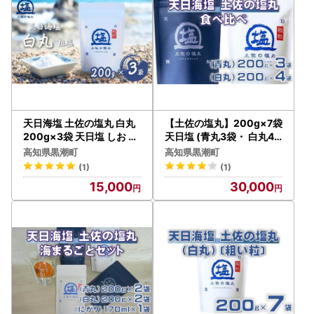
天日海塩 土佐の塩丸 白丸
【土佐の塩丸】200g×7袋
200g×3袋 天日塩 しお ［
天日塩 (青丸3袋・ 白丸4
1520-2]
袋)［1522-2］
高知県黒潮町
高知県黒潮町
(1)
(1)
15,000
30,000