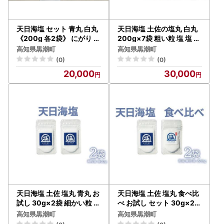
天日海塩 セット 青丸 白丸
天日海塩 土佐の塩丸 白丸
《200g 各2袋》 にがり 《
200g×7袋 粗い粒 塩 塩 塩
170ml×1袋》 調味料 調味
塩 塩 ［1521-2］
高知県黒潮町
高知県黒潮町
料 調味料 調味料 調味料 ［
(0)
(0)
1517-2］
20,000
30,000
天日海塩 土佐 塩丸 青丸 お
天日海塩 土佐 塩丸 食べ比
試し 30g×2袋 細かい粒 細
べ お試し セット 30g×2袋
粒 天日塩 自然塩 海水塩 調
青丸1 白丸1 天日塩 自然塩
高知県黒潮町
高知県黒潮町
味料 塩 小分けセット 青丸
海水塩 粗塩 細かい塩 塩セ