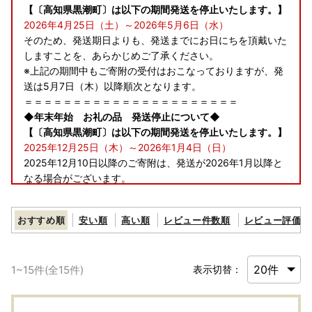
【〔高知県黒潮町〕は以下の期間発送を停止いたします。】
2026年4月25日（土）～2026年5月6日（水）
そのため、発送期日よりも、発送までにお日にちを頂戴いた
しますことを、あらかじめご了承ください。
※上記の期間中もご寄附の受付はおこなっておりますが、発
送は5月7日（木）以降順次となります。
＝＝＝＝＝＝＝＝＝＝＝＝＝＝＝＝＝＝＝＝＝＝
◆年末年始 お礼の品 発送停止について◆
【〔高知県黒潮町〕は以下の期間発送を停止いたします。】
2025年12月25日（木）～2026年1月4日（日）
2025年12月10日以降のご寄附は、発送が2026年1月以降と
なる場合がございます。
お礼の品毎で、発送に要する日数が異なるため、12月9日ま
でに決済が完了された場合でも、1月以降となる場合がござ
おすすめ順
安い順
高い順
レビュー件数順
レビュー評価順
います。
12月～1月のご寄附は、お申込みの増加に伴い、通常より発
送にお日にちを頂戴いたしますことを、あらかじめご了承く
1
~
15
件(全
15
件)
表示切替：
ださい。
＝＝＝＝＝＝＝＝＝＝＝＝＝＝＝＝＝＝＝＝＝＝