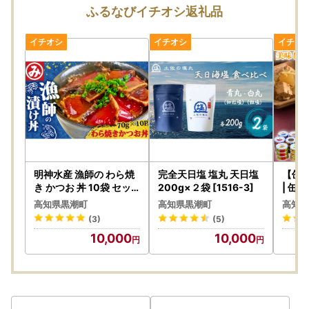
◆年末年始 ワンストップ特例申請書類送付について◆
ふるなびイチオシ返礼品
ワンストップ特例申請および変更届
【申請期限 ご寄附の翌年1月10日】
書面申請の場合【【1月10日必着】】となりますのでご注意
ください。
※土日祝日にかかわらず、1月10日必着となります。
※〔普通郵便〕の配達は、郵送日を含め3日または4日を要し
ます。また、土日祝日の配達はされませんのでご注意くださ
い。
≪ご注意ください≫ 12月25日～12月31日のご寄附
明神水産 漁師の わら焼
完全天日塩 塩丸 天日塩
【缶詰
寄附フォームで、『ワンストップ特例申請書について 「希
き かつお 丼 10袋 セッ
200g×２袋 [1516-3]
| 缶詰 
ト K-10 ［1633］
望する」 』を選択された寄附者様へ、黒潮町より申請書類
高知県黒潮町
高知県黒潮町
高知県
を送付いたします。
(3)
(5)
選択いただいた寄附者様へ順次送付いたしますが、申請書類
10,000
10,000
が年明けまたは申請期限間際での配達となる可能性がござい
ます。
期限間際で書類が届かない場合は、お申込みサイトまたは以
下にてダウンロードのうえ、申請期限までにご提出をお願い
いたします。