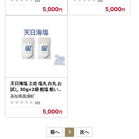
(0)
(0)
塩 下味塩 料理用 塩 丸塩
ット 調味料 小分け 塩丸青
5,000
5,000
塩2袋 食卓塩 使いやすい
丸 塩丸白丸 下味塩 仕上げ
塩 高知 黒潮町 手作り塩 完
塩 振り塩 料理用 塩 詰め合
全天日塩 こだわり塩 塩セ
わせ 手作り塩 完全天日塩
ット 塩 詰め合わせ しお [1
高知 黒潮町 塩2袋 セット
706]
［1705］
天日海塩 土佐 塩丸 白丸 お
試し 30g×2袋 粗塩 粗い粒
天日塩 自然塩 海水塩 調味
高知県黒潮町
料 塩 小分けセット 白丸塩
(0)
振り塩 仕上げ塩 下味塩 料
5,000
理用 塩 丸塩 粗粒 塩2袋 土
佐の塩丸 高知 黒潮町 手作
り塩 完全天日塩 塩ギフト
塩セット 塩 詰め合わせ し
前へ
1
次へ
お 食塩 [1707]