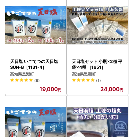
◆寄附毎に申請が必要です。
◆年末から申請期限にかけては、皆さまからのご提出が非常
に集中いたします。
◆期限にかかわらず、早めに申請くださいますよう、ご協力
をお願いいたします。
◆ワンストップ特例申請書類ダウンロードURL
黒潮町公式ホームページ
天日塩 いごてつの天日塩
天日塩セット 小瓶×2種 平
SUN-B［1131-4］
袋×4種 ［1651］
ワンストップ特例申請申請書（寄附金税額控除に係る申告特
高知県黒潮町
高知県黒潮町
例申請書）
(5)
(1)
https://www.town.kuroshio.lg.jp/img/files/pv/sosiki/2022/
19,000
24,000
04/onestop-sinsei202204.pdf
ワンストップ特例申請変更届出書（寄附金税額控除に係る申
告特例申請事項変更届出書）
https://www.town.kuroshio.lg.jp/img/files/pv/sosiki/2022/
04/onestop-sinsei-henkou202204.pdf