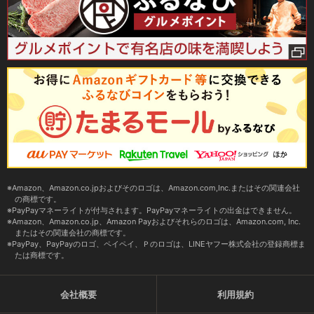
Amazon、Amazon.co.jpおよびそのロゴは、Amazon.com,Inc.またはその関連会社
の商標です。
PayPayマネーライトが付与されます。PayPayマネーライトの出金はできません。
Amazon、Amazon.co.jp、Amazon Payおよびそれらのロゴは、Amazon.com, Inc.
またはその関連会社の商標です。
PayPay、PayPayのロゴ、ペイペイ、Ｐのロゴは、LINEヤフー株式会社の登録商標ま
たは商標です。
会社概要
利用規約