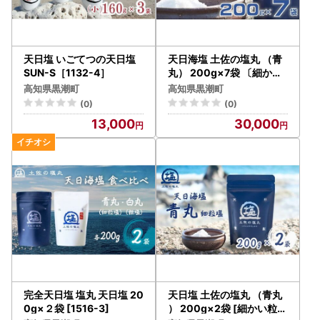
マイナンバーカードをお持ちの方はスマートフォンでワンス
トップ特例申請および変更届がオンライン申請できます！
［ふるさと納税総合窓口 ふるまど］
https://furumado.jp/
天日塩 いごてつの天日塩
天日海塩 土佐の塩丸 （青
SUN-S［1132-4］
丸） 200g×7袋 〔細かい
粒〕 ［1519-2］
●送付先
高知県黒潮町
高知県黒潮町
〒400-0864 山梨県甲府市湯田二丁目12-18
(0)
(0)
黒潮町ワンストップ受付センター
13,000
30,000
※黒潮町は、ワンストップ特例申請受付業務を外部委託し
ています。
＝＝＝＝＝＝＝＝＝＝＝＝＝＝＝＝＝＝＝＝＝＝
◆《重要》ヤマト運輸のお届け先住所変更【転送有料化】に
ついて（ご注意ください！）◆
ヤマト運輸のサービス変更に伴い、2023年6月1日から、送
り状に記載された住所以外にお届け先を変更（転送）する
際、転送料が発生する場合があります。
発送前（発送準備完了後で発送停止ができない場合）や発送
完全天日塩 塩丸 天日塩 20
天日塩 土佐の塩丸 （青丸
後の転送（変更）は、受取人となる寄附者様に転送料を着払
0g×２袋 [1516-3]
） 200g×2袋 [細かい粒]