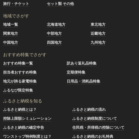
旅行・チケット
セット類 その他
地域でさがす
地域一覧
北海道地方
東北地方
関東地方
中部地方
近畿地方
中国地方
四国地方
九州地方
おすすめ特集でさがす
おすすめ特集一覧
訳あり返礼品特集
担当者おすすめ特集
定期便特集
地元が誇る家電特集
日用品・消耗品特集
ふるなび限定特集
ふるさと納税を知る
ふるさと納税とは？
ふるさと納税の流れ
控除上限額シミュレーション
ふるさと納税制度について
ふるさと納税の確定申告
住民税・所得税の控除について
ワンストップ特例制度とは？
ふるさと納税のお礼特典