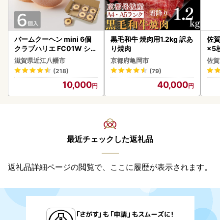
バームクーヘン mini 6個
黒毛和牛 焼肉用1.2kg 訳あ
佐賀
クラブハリエ FC01W シェ
り焼肉
×5枚
アボックス バウムクーヘ
滋賀県近江八幡市
京都府亀岡市
佐賀
ン
(218)
(79)
10,000
40,000
最近チェックした返礼品
返礼品詳細ページの閲覧で、ここに履歴が表示されます。