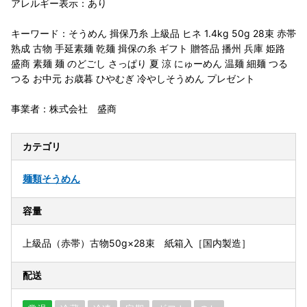
アレルギー表示：あり
キーワード：そうめん 揖保乃糸 上級品 ヒネ 1.4kg 50g 28束 赤帯
熟成 古物 手延素麺 乾麺 揖保の糸 ギフト 贈答品 播州 兵庫 姫路
盛商 素麺 麺 のどごし さっぱり 夏 涼 にゅーめん 温麺 細麺 つる
つる お中元 お歳暮 ひやむぎ 冷やしそうめん プレゼント
事業者：株式会社 盛商
カテゴリ
麺類
そうめん
容量
上級品（赤帯）古物50g×28束 紙箱入［国内製造］
配送