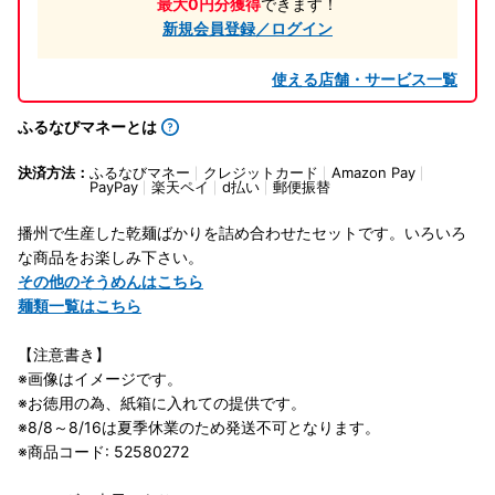
最大0円分獲得
できます！
新規会員登録／ログイン
使える店舗・サービス一覧
ふるなびマネーとは
決済方法：
ふるなびマネー
クレジットカード
Amazon Pay
PayPay
楽天ペイ
d払い
郵便振替
播州で生産した乾麺ばかりを詰め合わせたセットです。いろいろ
な商品をお楽しみ下さい。
その他のそうめんはこちら
麺類一覧はこちら
【注意書き】
※画像はイメージです。
※お徳用の為、紙箱に入れての提供です。
※8/8～8/16は夏季休業のため発送不可となります。
※商品コード: 52580272