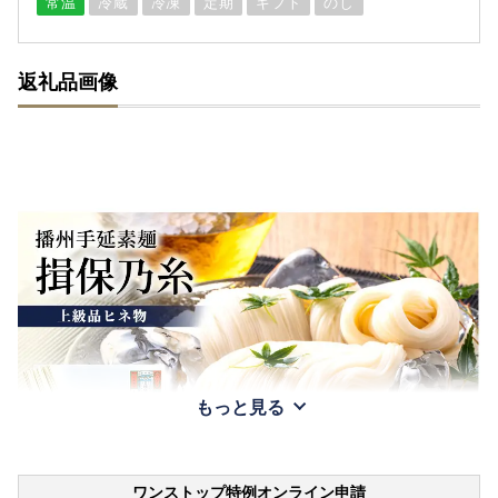
常温
冷蔵
冷凍
定期
ギフト
のし
返礼品画像
もっと見る
ワンストップ特例オンライン申請