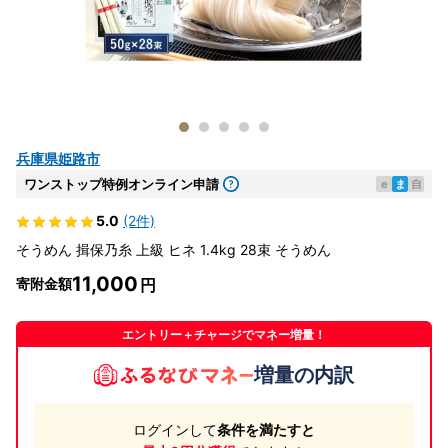
兵庫県姫路市
ワンストップ特例オンライン申請
e
ま
自
5.0
(2件)
そうめん 揖保乃糸 上級 ヒネ 1.4kg 28束 そうめん
11,000
寄附金額
エントリー＋チャージでマネー増量！
増量の内訳
ログインして
条件を満たすと