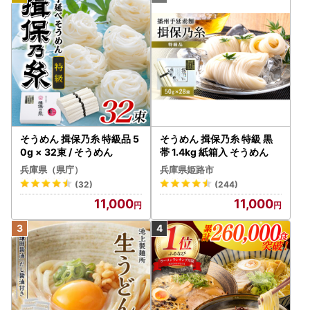
そうめん 揖保乃糸 特級品 5
そうめん 揖保乃糸 特級 黒
0g × 32束 / そうめん
帯 1.4kg 紙箱入 そうめん
兵庫県（県庁）
兵庫県姫路市
(32)
(244)
11,000
11,000