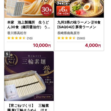
本家 池上製麺所 生うど
九州3県の味ラーメン 計6食
ん30食（鎌田醤油付） うど
[SAQ042] 豚骨ラーメン
ん
香川県高松市
長崎県南島原市
(10)
(590)
10,000
4,000
【宵ごねづくり】 三輪素
麺 誉(三輪そうめん ほま