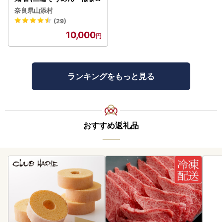
れ) 2kg(50g×40束)
奈良県山添村
(29)
10,000
ランキングをもっと見る
おすすめ返礼品