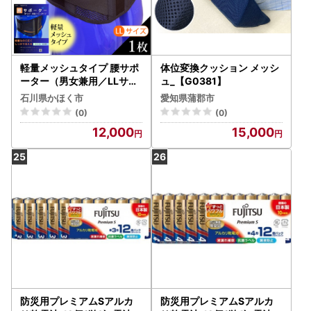
軽量メッシュタイプ 腰サポ
体位変換クッション メッシ
ーター（男女兼用／LLサイ
ュ_【G0381】
ズ）|腰ベルト コルセット
石川県かほく市
愛知県蒲郡市
腰痛ベルト
(0)
(0)
12,000
15,000
防災用プレミアムSアルカ
防災用プレミアムSアルカ