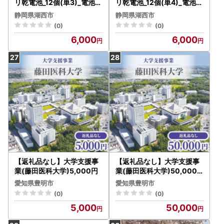
リ乾電池_12個(単3)_電池_1
リ乾電池_12個(単4)_電池_1
2個(単3)_【1692586】
2個(単4)_【1692603】
静岡県湖西市
静岡県湖西市
(0)
(0)
6,000
6,000
【返礼品なし】大学支援事
【返礼品なし】大学支援事
業(藤田医科大学)5,000円
業(藤田医科大学)50,000
円
愛知県豊明市
愛知県豊明市
(0)
(0)
5,000
50,000