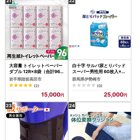
大容量 トイレットペーパー
白十字 サルバ尿とりパッド
ダブル 12R×8袋（合計96
スーパー男性用 60枚入×4
個） 備蓄 防災グッズ 無香
セット
岩手県陸前高田市
群馬県伊勢崎市
料
(2)
(0)
15,000
25,000