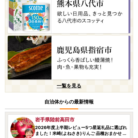
08月09日(日) 12時18分
北海道安平町
安平 成吉思汗 厚切 味付 ロース 700g × 2p
08月09日(日) 10時05分
熊本県小国町
小国町出身画家「坂本善三」氏のデザインティ
ッシュ50箱（150組300枚）セット
08月09日(日) 09時43分
宮城県大崎市
一覧を見る
【尾西のごはん】(和風/洋風)12個 災害・備蓄
ごはん 大崎市 尾西食品
自治体からの最新情報
08月08日(土) 23時53分
岩手県陸前高田市
2026年度上半期レビュー5つ星返礼品に選ばれ
ました！米崎(よねさき)りんご 品種おまかせ ...