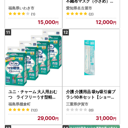
不織布マスク（小さめ）
30枚入×4箱
福島県いわき市
愛知県名古屋市
(1)
(2)
15,000
12,000
ユニ・チャーム 大人用おむ
介護 介護用品 吸ty吸引歯ブ
つ ライフリーうす型軽快
ラシ10本セット【ショート
パンツ Mサイズ 22枚×4
・ふつう】 介護 【fain000
福島県棚倉町
三重県伊賀市
(88枚)_ 吸収量 多い 送料無
4-4】
(12)
(0)
料 _【1043198】
29,000
31,000