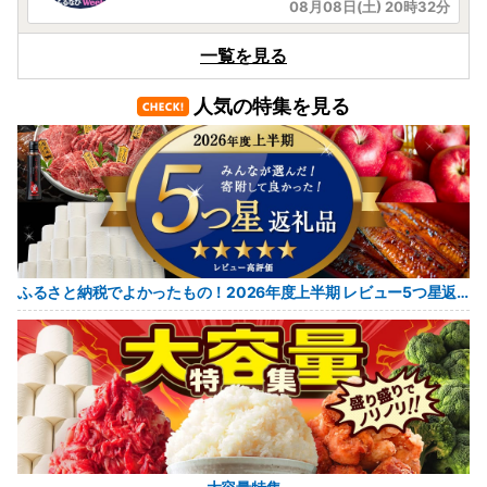
08月08日(土) 20時32分
広島県北広島町
一覧を見る
🍨🎉生乳アイスで夏を涼しく！❄️
人気の特集を見る
08月09日(日) 12時58分
茨城県下妻市
＜在庫追加＞ふるなび限定！R7年産 にじのきら
めき 精米10kg 10月
08月09日(日) 12時18分
北海道安平町
ふるさと納税でよかったもの！2026年度上半期 レビュー5つ星返礼品
安平 成吉思汗 厚切 味付 ロース 700g × 2p
08月09日(日) 10時05分
熊本県小国町
小国町出身画家「坂本善三」氏のデザインティ
ッシュ50箱（150組300枚）セット