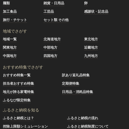
麺類
雑貨・日用品
卵
加工食品
工芸品
感謝状・記念品
旅行・チケット
セット類 その他
地域でさがす
地域一覧
北海道地方
東北地方
関東地方
中部地方
近畿地方
中国地方
四国地方
九州地方
おすすめ特集でさがす
おすすめ特集一覧
訳あり返礼品特集
担当者おすすめ特集
定期便特集
地元が誇る家電特集
日用品・消耗品特集
ふるなび限定特集
ふるさと納税を知る
ふるさと納税とは？
ふるさと納税の流れ
控除上限額シミュレーション
ふるさと納税制度について