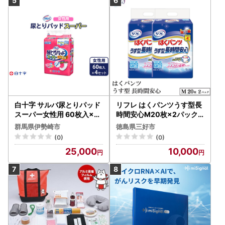
白十字 サルバ尿とりパッド
リフレ はくパンツうす型長
スーパー女性用 60枚入×4
時間安心M20枚×2パック
セット
尿ケア 紙おむつ 【 リフレ
群馬県伊勢崎市
徳島県三好市
】
(0)
(0)
25,000
10,000