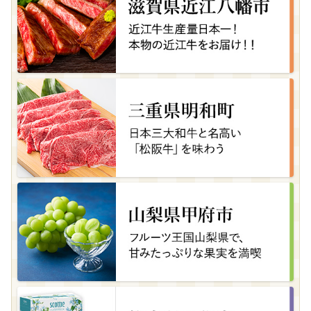
広島県北広島町
🍨🎉生乳アイスで夏を涼しく！❄️
08月09日(日) 12時58分
茨城県下妻市
＜在庫追加＞ふるなび限定！R7年産 にじのきら
めき 精米10kg 10月