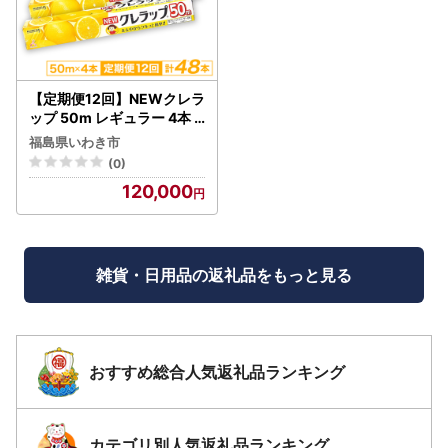
【定期便12回】NEWクレラ
ップ 50m レギュラー 4本 |
日用品 ラップ 消耗品 雑貨
福島県いわき市
調理 ギフト 粗品 クレハ 防
(0)
災 引っ越し まとめ買い 弁
120,000
当 酸化防止 挨拶 おにぎり
準備 保存 料理 台所 新生活
ストック フラシティいわき
定期便 12回 | ZF001-4s-t1
2
雑貨・日用品の返礼品をもっと見る
おすすめ総合人気返礼品ランキング
カテゴリ別人気返礼品ランキング