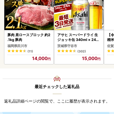
豚肉 肩ロースブロック 約2
アサヒ スーパードライ 生
【
.1kg 豚肉
ジョッキ缶 340ml × 24本
精米 
(1ケース) ＜茨城工場＞ 缶
福岡県田川市
茨城県守谷市
佐賀
ビール お酒 Asahi 守谷市
(11)
(302)
14,000
15,000
最近チェックした返礼品
返礼品詳細ページの閲覧で、ここに履歴が表示されます。