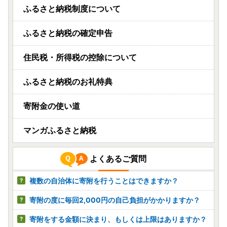
ふるさと納税制度について
福島県いわき市
ふるさと納税の確定申告
個包装の「ねぎとろ」がたっぷり 約1kg♪食べた
いときにすぐ解凍
08月08日(土) 20時35分
住民税・所得税の控除について
宮崎県日南市
ふるさと納税のお礼特典
＼豚肉5種盛り合わせセット 合計3.7kg!!／【宮
崎県日南市】
寄附金の使い道
08月08日(土) 20時32分
マンガふるさと納税
よくあるご質問
複数の自治体に寄附を行うことはできますか？
寄附の度に毎回2,000円の自己負担がかかりますか？
寄附をする金額に決まり、もしくは上限はありますか？