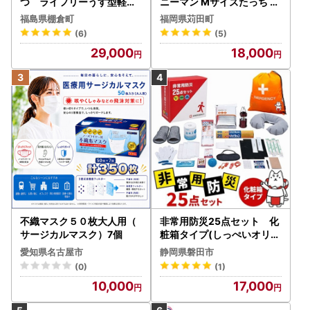
つ ライフリーうす型軽快
ニーマン Mサイズたっち 5
パンツ Lサイズ 20枚×4
2枚×3袋 新技術 赤ちゃん
福島県棚倉町
福岡県苅田町
(80枚)_吸収量 多い 送料無
パンツ
(6)
(5)
料_【1043199】
29,000
18,000
不織マスク５０枚大人用（
非常用防災25点セット 化
サージカルマスク）7個
粧箱タイプ(しっぺいオリジ
ナル)_雑貨・日用品 防災グ
愛知県名古屋市
静岡県磐田市
ッズ _【1605266】
(0)
(1)
10,000
17,000