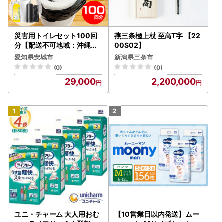
災害用トイレセット100回
燕三条極上杖 至高T字 【22
分【配送不可地域：沖縄県
00S02】
】【1584128】
愛知県安城市
新潟県三条市
(0)
(0)
29,000
2,200,000
ユニ・チャーム 大人用おむ
【10営業日以内発送】ムー