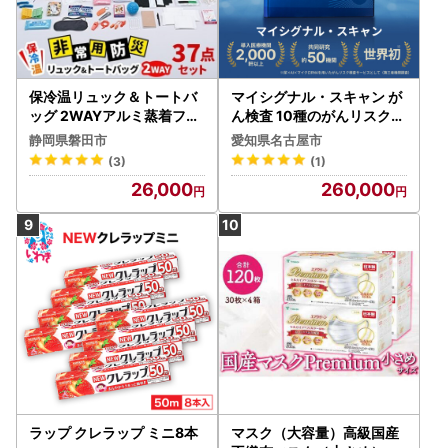
保冷温リュック＆トートバ
マイシグナル・スキャン が
ッグ 2WAYアルミ蒸着フィ
ん検査 10種のがんリスク部
ルム使用 37点セット し
位別判定
静岡県磐田市
愛知県名古屋市
っぺいオリジナル【16282
(3)
(1)
31】
26,000
260,000
ラップ クレラップ ミニ8本
マスク（大容量）高級国産