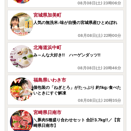
08月08日(土) 23時06分
宮城県加美町
人気の無洗米♪味が自慢の宮城県産ひとめぼれ
08月08日(土) 22時00分
北海道浜中町
み～んな大好き!! ハーゲンダッツ!!
08月08日(土) 20時46分
福島県いわき市
個包装の「ねぎとろ」がたっぷり 約1kg♪食べた
いときにすぐ解凍
08月08日(土) 20時35分
宮崎県日南市
＼豚肉5種盛り合わせセット 合計3.7kg!!／【宮
崎県日南市】