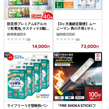
防災用プレミアムSアルカ
【3ヶ月連続定期便】ムー
リ乾電池_サスティナ2種(単
ニーマン 男の子用 Lサイズ
3・単4) 電池 セット【1514
44枚×4袋 新技術 赤ちゃん
静岡県湖西市
福岡県苅田町
710】
パンツ
(0)
(0)
14,000
73,000
ライフリーうす型軽快パン
「FIRE SHOKA STICK(フ