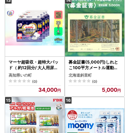
マーヤ超吸収・超特大パッ
募金証書(5,000円)しれと
ド（ 約12回分/ 大人用尿と
こ100平方メートル運動の
りパッド1800ml / 夜・長時
森トラスト_ 地域サービス
高知県いの町
北海道斜里町
間用 / 紙おむつ）
(0)
(0)
34,000
5,000