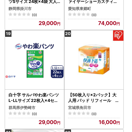
ツSサイズ 24枚×4袋 大人
ァイヤーショーカスティッ
用おむつ【配送不可地域：
ク)」100秒 オフホワイト
静岡県掛川市
愛知県東郷町
離島・北海道・沖縄県】【1
【配送不可地域：沖縄県】
(0)
(0)
494363】
【1577010】
29,000
74,000
白十字 サルバやわ楽パンツ
【50枚入り×2パック】大
L-LLサイズ 22枚入×4セッ
人用 パッド リフィール 快
ト
適下着用 尿とりパッド
群馬県伊勢崎市
宮城県角田市
４回吸収 ５０枚入 NAD-P
(0)
(0)
D42-50
29,000
16,000