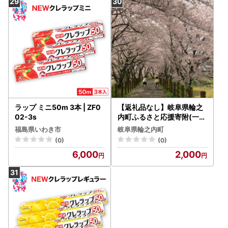
ラップ ミニ50m 3本 | ZF0
【返礼品なし】岐阜県輪之
02-3s
内町ふるさと応援寄附(一口
:2,000円)
福島県いわき市
岐阜県輪之内町
(0)
(0)
6,000
2,000