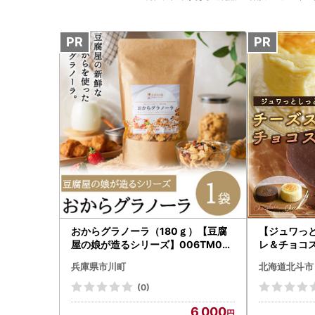
おからグラノーラ（180ｇ）【豆腐
【ジュワっ
屋の娘が造るシリーズ】006TM01N
レ＆チョコス
.／おから 豆腐 グラノーラ グルテン
兵庫県市川町
北海道北斗市
フリー スイーツ ふるさと納税3.0
(0)
6,000