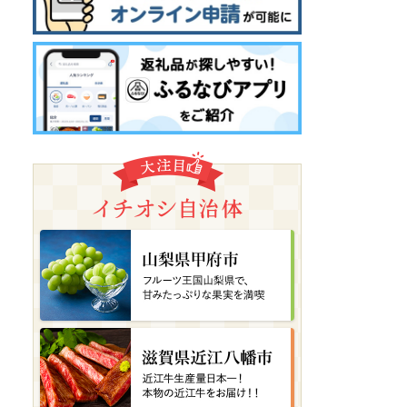
茨城県稲敷市
SHOEIヘルメット【X-
Fifteen DAIJIRO(SILVER...
08月06日(木) 15時46分