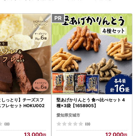
としっとり】チーズスフ
堅あげかりんとう 食べ比べセット 4
フレセット HOKU002
種×3袋【1658905】
愛知県安城市
(0)
(0)
13,000
12,000