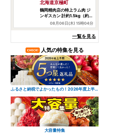
茨城県常陸大宮市
味の素 クノール フリーズド
ライスープ 「クノールR」...
08月06日(木) 14時41分
茨城県稲敷市
一覧を見る
SHOEIヘルメット【X-
Fifteen DAIJIRO(SILVER...
人気の特集を見る
08月06日(木) 15時46分
愛知県東浦町
🌟カリモク家具🌟サイドテ
ーブルB
ふるさと納税でよかったもの！2026年度上半期 レビュー5つ星返礼品
08月06日(木) 15時43分
愛知県西尾市
✨一色産めすうなぎ無頭長蒲
焼2尾✨（300g）
08月06日(木) 15時40分
大容量特集