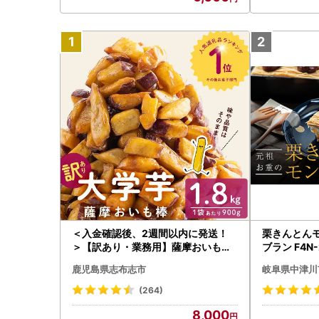
＜入金確認後、2週間以内に発送！
栗きんとんモ
＞【訳あり・業務用】薩摩おいも棒
ブラン F4N-
セット 計1.8kg(900g×2袋) p8-142
鹿児島県志布志市
岐阜県中津川
-2w
(264)
8,000