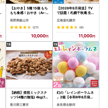
【おやき】5種 15個 もち
【2026年9月発送】TV
もち食感！おやき（Ar-0
で話題！札幌千秋庵 生ノ
02）長野 信州
ースマン 4個入り 2箱 合
長野県飯山市
北海道札幌市
計8個 銘菓 パイまんじゅ
う 菓子 北海道 人気 スイ
(27)
(6)
ーツ
10,000
11,000
【納税】焙煎ミックスナ
幻の「レインボーラムネ
・
ッツ(4種の無塩) 4kg(10
」2箱【令和8年8月発送
セ
00g×4袋)
】レインボーラムネ 華や
香川県三豊市
奈良県生駒市
かな彩り インスタ映え か