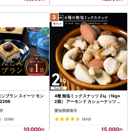
ンブラン スイーツ モン
4種 無塩ミックスナッツ 2㎏（1kg×
2298
2袋） アーモンド カシューナッツ マ
カダミアナッツ くるみ 生ナッツ 直
市
愛知県碧南市
火焙煎 おつまみ おやつ 大満足 チャ
ック付き 美容 健康 人気 高リピート
(206)
(810)
ナッツ H059-151
10,000
15,000