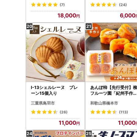
ゅう 菓子 北海道 人気 ス
(7)
(24)
イーツ
18,000
6,000
I-13シェルレーヌ プレ
あんぽ柿【先行受付】
ーン15個入り
フルーツ園「紀州手作
あんぽ柿」24個入り
三重県鳥羽市
和歌山県橋本市
配送不可地域：離島】
1077179】
(26)
(113)
11,000
11,000