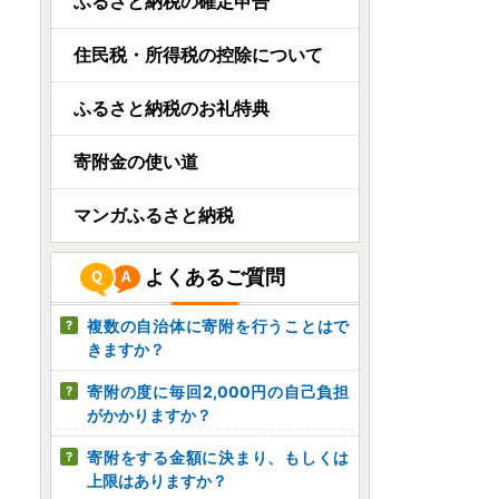
新潟県長岡市
ふるさと納税の確定申告
寄附金額を見直しました！
高級銀だら越後味比べ5種...
住民税・所得税の控除について
08月06日(木) 15時07分
ふるさと納税のお礼特典
北海道京極町
鶴岡精肉店の特上ラム肉 ジ
寄附金の使い道
ンギスカン 計約1.5kg（約...
08月06日(木) 15時04分
マンガふるさと納税
茨城県常陸大宮市
よくあるご質問
味の素 クノール フリーズド
ライスープ 「クノールR」...
複数の自治体に寄附を行うことはで
08月06日(木) 14時41分
きますか？
寄附の度に毎回2,000円の自己負担
がかかりますか？
寄附をする金額に決まり、もしくは
上限はありますか？