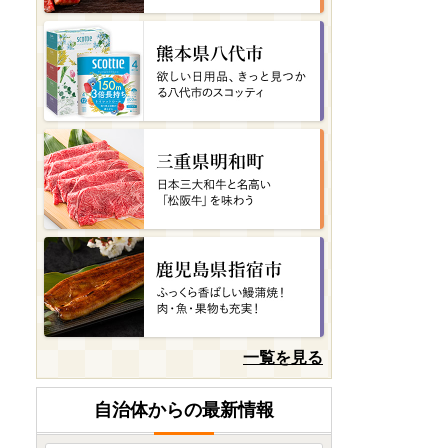
愛知県東浦町
🌟カリモク家具🌟サイドテ
ーブルB
08月06日(木) 15時43分
愛知県西尾市
✨一色産めすうなぎ無頭長蒲
焼2尾✨（300g）
08月06日(木) 15時40分
徳島県海陽町
阿波尾鶏 手羽先 手羽元 セッ
ト 各10本 計20本 阿波尾...
08月06日(木) 15時31分
鹿児島県西之表市
一覧を見る
【 先行予約 】 種子島 野﨑フ
ァーム 安納いも ( こがね ) ...
自治体からの最新情報
08月06日(木) 15時31分