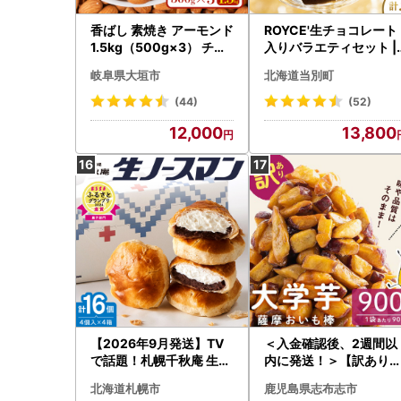
香ばし 素焼き アーモンド
ROYCE'生チョコレート
1.5kg（500g×3） チャ
入りバラエティセット |
ック袋 | アーモンド
ロイズ チョコレート
岐阜県大垣市
北海道当別町
(44)
(52)
12,000
13,800
【2026年9月発送】TV
＜入金確認後、2週間以
で話題！札幌千秋庵 生ノ
内に発送！＞【訳あり
ースマン 4個入り 4箱 合
業務用】薩摩おいも棒
北海道札幌市
鹿児島県志布志市
計16個 銘菓 パイまんじ
ット 900g p6-014-2w