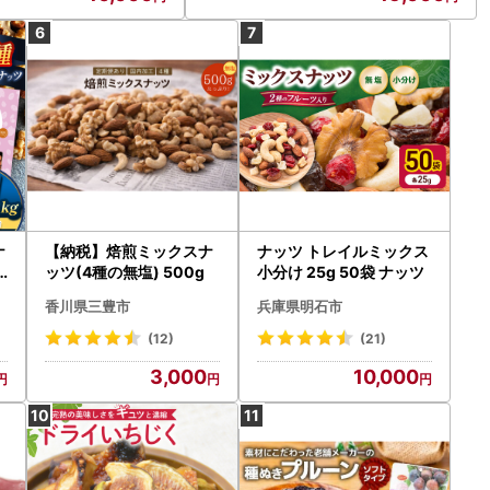
ナ
【納税】焙煎ミックスナ
ナッツ トレイルミックス
ッツ(4種の無塩) 500g
小分け 25g 50袋 ナッツ
g
香川県三豊市
兵庫県明石市
g
(12)
(21)
3,000
10,000