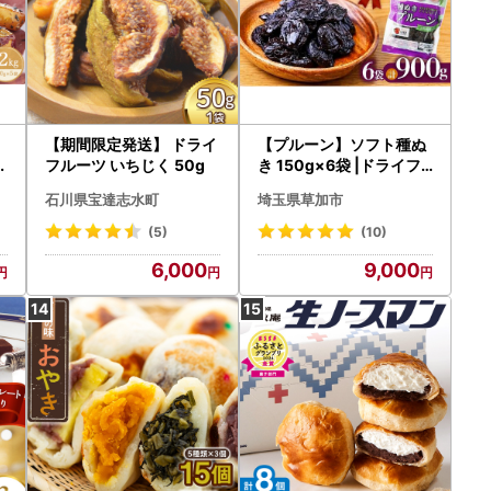
【期間限定発送】 ドライ
【プルーン】ソフト種ぬ
菓
フルーツ いちじく 50g
き 150g×6袋 |ドライフ
ルーツ
石川県宝達志水町
埼玉県草加市
(5)
(10)
6,000
9,000