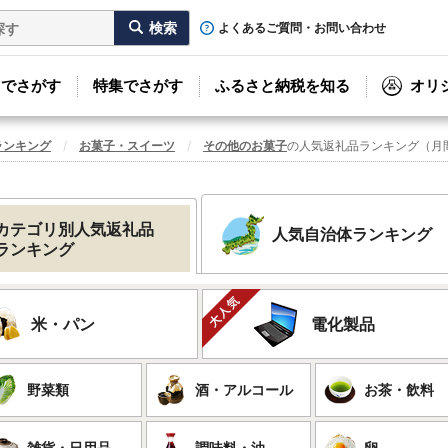
よくあるご質問・お問い合わせ
リでさがす
特集でさがす
ふるさと納税を知る
オリ
ランキング
お菓子・スイーツ
その他のお菓子
の人気返礼品ランキング（月
カテゴリ別人気返礼品
人気自治体ランキング
ランキング
米・パン
電化製品
野菜類
酒・アルコール
お茶・飲料
雑貨・日用品
調味料・油
卵