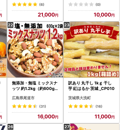
わいい ラムネ 幻 ギフト
(6)
(0)
大人気 お菓子 スイーツ
21,000
10,000
おやつ 駄菓子 数量限定
国産 製菓 菓子 やみつき
甘酸っぱい カリカリ ふん
わり トロッ お取り寄せ
奈良県 生駒市 送料無料
柳
無添加・無塩 ミックスナ
訳あり 丸干し 1kｇ 干し
り
ッツ 約1.2kg（約600g×
芋 紅はるか 茨城 _CP010
【
2袋）
広島県尾道市
茨城県大洗町
【
(31)
(16)
16,000
11,000