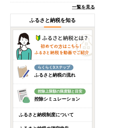
徳島県海陽町
一覧を見る
阿波尾鶏 手羽先 手羽元 セッ
ト 各10本 計20本 阿波尾...
ふるさと納税を知る
08月06日(木) 15時31分
鹿児島県西之表市
【 先行予約 】 種子島 野﨑フ
ァーム 安納いも ( こがね ) ...
08月06日(木) 15時31分
京都府福知山市
らくらく3ステップ
栗 くり 氷蔵 丹波栗 銀寄 2L
ふるさと納税の流れ
1kg
08月06日(木) 15時26分
控除上限額の限度額と目安
佐賀県小城市
控除シミュレーション
トイレットペーパーダブル
ホワイト 計72個 トイレッ...
ふるさと納税制度について
08月06日(木) 15時24分