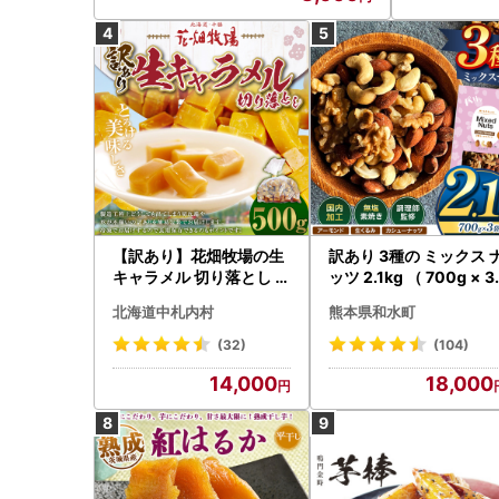
【訳あり】花畑牧場の生
訳あり 3種の ミックス 
キャラメル 切り落とし 約
ッツ 2.1kg （ 700g × 3
500g 沖縄配送可 生キャ
袋 ） | 選べる 容量 500
北海道中札内村
熊本県和水町
ラメル キャラメル 花畑牧
700g 1.4kg 2.1kg 2.8k
場 お菓子 スイーツ おや
3.5kg
(32)
(104)
つ おかし [P1-14C]
14,000
18,000