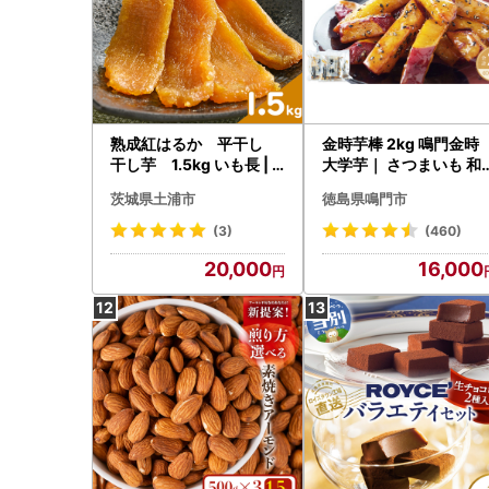
熟成紅はるか 平干し
金時芋棒 2kg 鳴門金時
干し芋 1.5kg いも長 |
大学芋｜ さつまいも 和
紅はるか 干しいも ほしい
子 スイーツ お菓子 サツ
茨城県土浦市
徳島県鳴門市
も 国産 熟成 ※着日指定
マイモ 芋棒 大学芋 なる
不可 ※離島への配送不可
と金時 お菓子
(3)
(460)
20,000
16,000