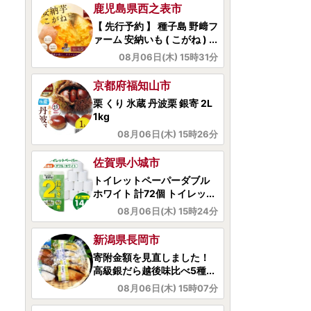
京都府福知山市
栗 くり 氷蔵 丹波栗 銀寄 2L
1kg
08月06日(木) 15時26分
佐賀県小城市
トイレットペーパーダブル
ホワイト 計72個 トイレッ...
08月06日(木) 15時24分
新潟県長岡市
寄附金額を見直しました！
高級銀だら越後味比べ5種...
08月06日(木) 15時07分
北海道京極町
鶴岡精肉店の特上ラム肉 ジ
ンギスカン 計約1.5kg（約...
08月06日(木) 15時04分