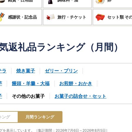
感謝状・記念品
旅行・チケット
セット類 そ
気返礼品
ランキング（月間）
テラ
焼き菓子
ゼリー・プリン
芋
饅頭・羊羹・大福
お煎餅・おかき
子
その他のお菓子
お菓子の詰合せ・セット
キング
月間ランキング
表示しています。［集計期間：2026年7月6日～2026年8月5日］