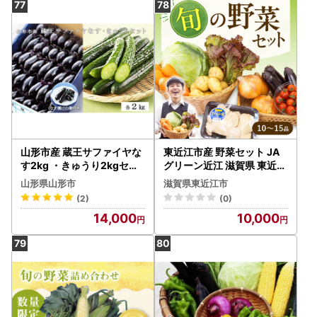
山形市産 蔵王サファイヤな
東近江市産 野菜セット JA
す2kg ・きゅうり2kgセッ
グリーン近江 滋賀県 東近江
ト FZ26-825
市 A14 新鮮 旬 詰め合わせ
山形県山形市
滋賀県東近江市
産地直送 有機野菜 厳選 お
(2)
(0)
取り寄せ
14,000
10,000