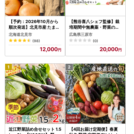
【予約：2026年10月から
【熊谷喜八シェフ監修】栽
順次発送】北見市産 たまね
培期間中無農薬・野菜のプ
ぎとじゃがいもセット 約15
ロが選ぶ. 旬の野菜・卵・天
北海道北見市
広島県三原市
kg ( 野菜 たまねぎ 玉ねぎ
然塩 全６～８品詰め合わせ
(98)
(0)
タマネギ 玉葱 ジャガイモ
セット（レシピ付き） 野菜
12,000
20,000
じゃがいも 北海道 セット
塩 卵 たまご 有機農家 野菜
ふるさと納税 )【002-001
セット オーガニック レシピ
2】
広島県 三原市 佐木島 0830
04
近江野菜詰め合せセット 1.5
【4回お届け定期便】春夏