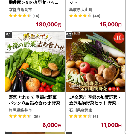
機農園＞旬の京野菜セット
ット
Ｌ 野菜
京都府亀岡市
鳥取県大山町
(14)
(40)
180,000
15,000
野菜 とれたて 季節の野菜
JA金沢市 季節の加賀野菜・
パック 8品 詰め合わせ 野菜
金沢地物野菜セット 野菜詰
め合わせ
静岡県袋井市
石川県金沢市
(36)
(6)
6,000
11,000