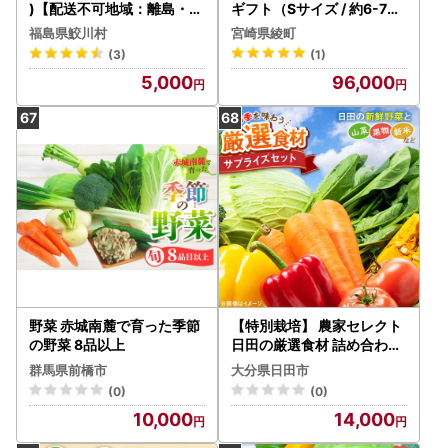
)【配送不可地域：離島・沖
ギフト（Sサイズ / 約6-7種
縄県】【1210553】
）1～2人分 / 野菜 朝どれ 無
福島県鮫川村
宮崎県綾町
農薬 減農薬 栽培期間中 有
(3)
(1)
機栽培 産地直送 新鮮 旬 詰
5,000
96,000
め合わせ サラダ 果物 きの
こ類 やさい 送料無料 定期
便 12カ月 【オーガニックの
まち 宮崎県綾町】_A0004
-103
野菜 赤城南麓で育った季節
【特別栽培】 農家セレクト
の野菜 8品以上
日田の厳選食材 詰め合わせ
日田市 野菜 果物 米 産地直
群馬県前橋市
大分県日田市
送 新鮮 セット [ARBR001]
(0)
(0)
10,000
14,000