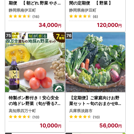
期便 【 朝どれ 野菜 やさ
間の定期便 【 野菜 】
い 新鮮 】
静岡県南伊豆町
静岡県南伊豆町
(16)
(6)
34,000
120,000
特製ポン酢付き！安心安全
【定期便】ご家庭向けお野
の地ドレ野菜（旬が香る7種
菜セット～旬のおまかせBO
セット） 野菜便 野菜 国産
X～春夏秋冬4回分
高知県四万十町
兵庫県淡路市
野菜 詰め合わせ 水耕セリ
(10)
(10)
アスパラ ミョウガ ニラ 冷
10,000
56,000
蔵 ／Qjs-05