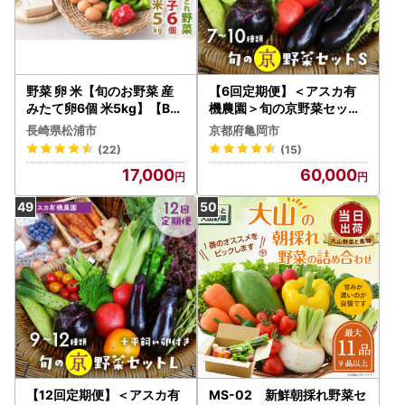
野菜 卵 米【旬のお野菜 産
【6回定期便】＜アスカ有
みたて卵6個 米5kg】【B7-
機農園＞旬の京野菜セット
039】
Ｓ 野菜
長崎県松浦市
京都府亀岡市
(22)
(15)
17,000
60,000
【12回定期便】＜アスカ有
MS-02 新鮮朝採れ野菜セ