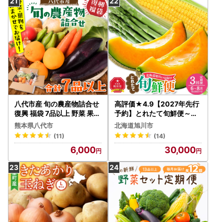
八代市産 旬の農産物詰合せ
高評価★4.9【2027年先行
復興 福袋 7品以上 野菜 果物
予約】とれたて旬鮮便～北
熊本県 八代市
海道旭川市から旬の定期便
熊本県八代市
北海道旭川市
～ 全3回 | アスパラ メロン
(11)
(14)
とうもろこし _01107
6,000
30,000