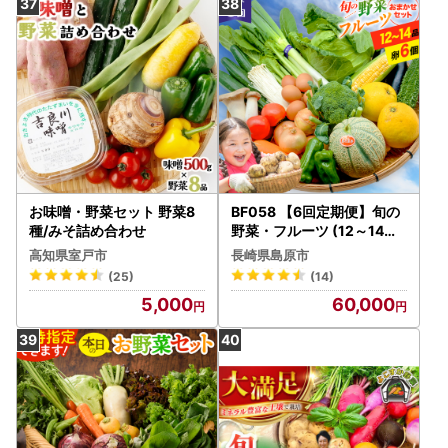
お味噌・野菜セット 野菜8
BF058 【6回定期便】旬の
種/みそ詰め合わせ
野菜・フルーツ (12～14品
目)・卵 (6個) おまかせ セッ
高知県室戸市
長崎県島原市
ト
(25)
(14)
5,000
60,000