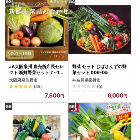
JA大阪泉州 直売所店長セレ
野菜 セット じばさんずの野
クト 新鮮野菜セット 7～10
菜セット 006-05
個
大阪府泉佐野市
神奈川県秦野市
(89)
(0)
7,500
6,000