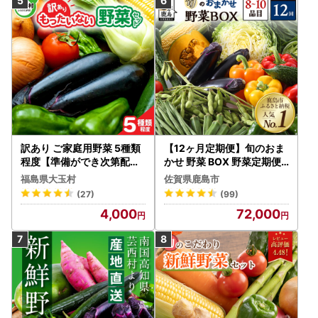
訳あり ご家庭用野菜 5種類
【12ヶ月定期便】旬のおま
程度【準備ができ次第配送
かせ 野菜 BOX 野菜定期便
】
旬の野菜 詰め合わせ 野菜
福島県大玉村
佐賀県鹿島市
新鮮 野菜 8～10品目 H-13
(27)
(99)
4,000
72,000