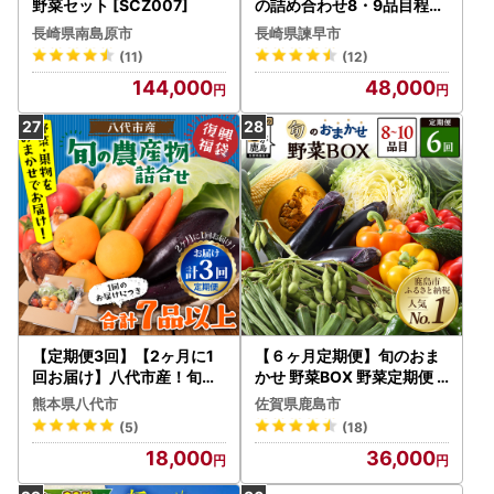
野菜セット [SCZ007]
の詰め合わせ8・9品目程度
[AHDI002]
長崎県南島原市
長崎県諫早市
(11)
(12)
144,000
48,000
【定期便3回】【2ヶ月に1
【６ヶ月定期便】旬のおま
回お届け】八代市産！旬の
かせ 野菜BOX 野菜定期便
農産物詰合せ 復興 福袋 7品
旬の野菜 詰合せ 野菜 新鮮
熊本県八代市
佐賀県鹿島市
以上 野菜 果物 熊本県 八代
野菜 8～10品目E-72
(5)
(18)
市
18,000
36,000