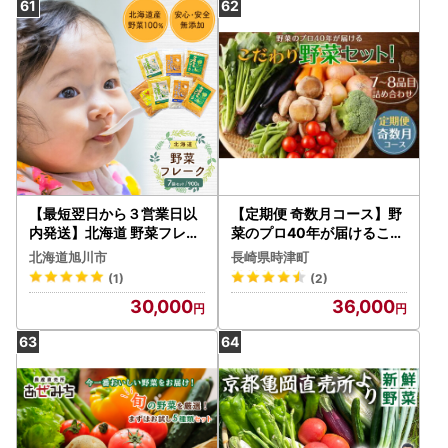
【最短翌日から３営業日以
【定期便 奇数月コース】野
内発送】北海道 野菜フレー
菜のプロ40年が届けるこだ
ク 7袋セット 計900g 離乳
わり野菜セット！ 7～8品目
北海道旭川市
長崎県時津町
食 離乳食 _02122
詰め合わせ 【2026年1月上
(1)
(2)
旬より発送開始】
30,000
36,000