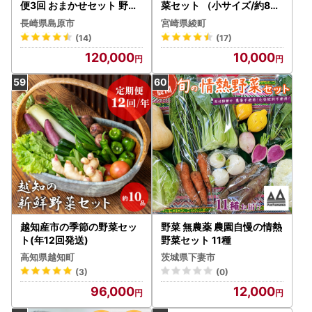
便3回 おまかせセット 野菜
菜セット （小サイズ/約8～
フルーツ12～14品目 卵6玉
10種） / 野菜 有機栽培 産地
長崎県島原市
宮崎県綾町
直送 新鮮 旬 詰め合わせ 宮
(14)
(17)
崎県綾町_A0053-001
120,000
10,000
越知産市の季節の野菜セッ
野菜 無農薬 農園自慢の情熱
ト(年12回発送)
野菜セット 11種
高知県越知町
茨城県下妻市
(3)
(0)
96,000
12,000