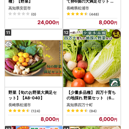
種）【野菜】
て卵6個の大満足セット 【A
8-039】
高知県安芸市
長崎県松浦市
(0)
(448)
24,000
8,000
野菜【旬のお野菜大満足セ
【少量多品種】 四万十育ち
ット】【A8-040】
の地採れ 野菜セット （6〜
8種類）野菜 ／Qjs-A21
長崎県松浦市
高知県四万十町
(124)
(94)
8,000
6,000