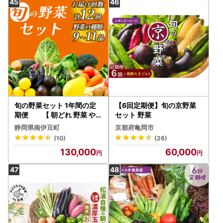
旬の野菜セット 1年間の定
【6回定期便】旬の京野菜
期便 【 朝どれ 野菜 や
セット 野菜
さい 新鮮 】
静岡県南伊豆町
京都府亀岡市
(10)
(26)
130,000
60,000