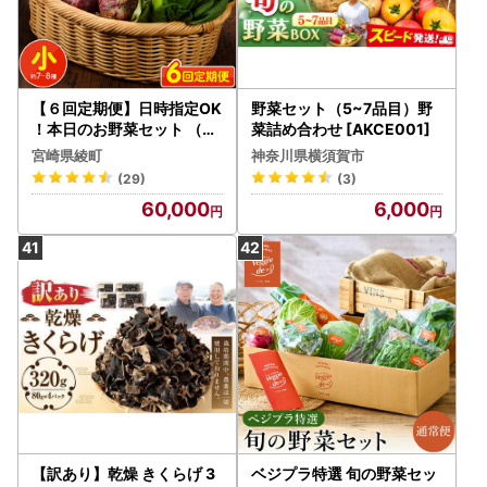
【６回定期便】日時指定OK
野菜セット（5~7品目）野
！本日のお野菜セット （小
菜詰め合わせ [AKCE001]
サイズ/約8～10種） / 野菜
宮崎県綾町
神奈川県横須賀市
有機栽培 産地直送 新鮮 旬
(29)
(3)
詰め合わせ きのこ類 やさい
60,000
6,000
送料無料 【オーガニックの
まち 宮崎県綾町】_A0053
-003
【訳あり】乾燥 きくらげ 3
ベジプラ特選 旬の野菜セッ