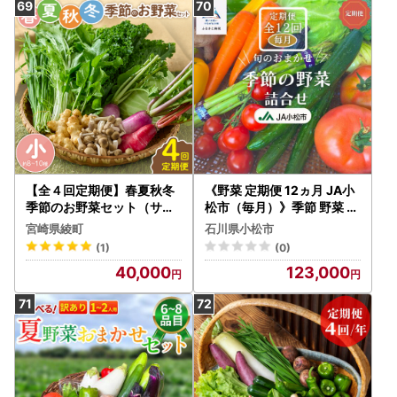
【全４回定期便】春夏秋冬
《野菜 定期便 12ヵ月 JA小
季節のお野菜セット（サイ
松市（毎月）》季節 野菜 詰
ズ小） 約8～10種 宮崎県産
合せ 定期便 詰合せ 石川県
宮崎県綾町
石川県小松市
野菜定期便 詰め合わせ 新鮮
小松市 北陸 石川県 北陸
(1)
(0)
野菜 産地直送 野菜セット
40,000
123,000
農家直送 有機栽培 送料無料
【オーガニックのまち 宮崎
県綾町】_A0053-013