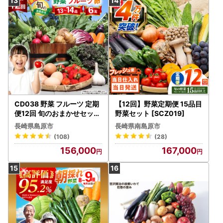
CD038 野菜 フルーツ 定期
【12回】野菜定期便 15品目
便12回 旬のおまかせセット
野菜セット [SCZ019]
野菜 フルーツ13～14品目
長崎県島原市
長崎県南島原市
卵6玉
(108)
(28)
156,000
167,000