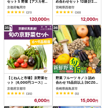
セットＳ 野菜【アスカ有機
め合わせセット 12袋 計2.3
農園】
kg＜31-1a＞
京都府亀岡市
宮崎県西都市
(21)
(30)
120,000
12,000
【じねんと市場】京野菜セ
野菜 フルーツ キノコ 詰め
ット［6,000円コース］［
合わせ 15品目以上 [SCZ00
京都 伏見 直売所 伏見直送
1] ｜野菜セット
京都府京都市
長崎県南島原市
京野菜 野菜 新鮮 旬 人気 お
(35)
(5)
すすめ 美味しい 人気 お取
6,000
15,000
り寄せ 通販 送料無料 ふる
さと納税 ］