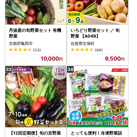
丹波産の旬野菜セット 有機
いろどり野菜セット ／ 旬
野菜
野菜 【A049】
京都府亀岡市
佐賀県玄海町
(23)
(66)
10,000
9,500
【12回定期便】旬の京野菜
とっても便利！冷凍野菜詰