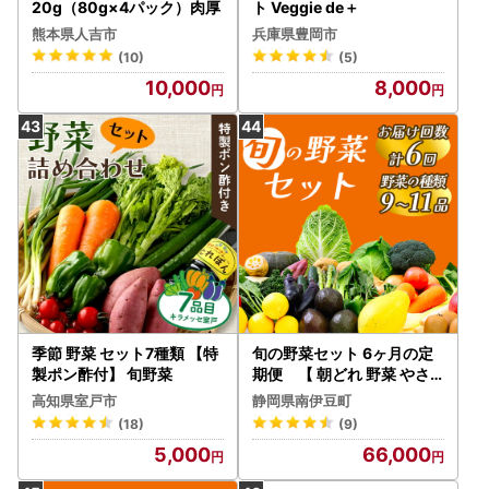
20g（80g×4パック）肉厚
ト Veggie de＋
熊本県人吉市
兵庫県豊岡市
(10)
(5)
10,000
8,000
季節 野菜 セット7種類 【特
旬の野菜セット 6ヶ月の定
製ポン酢付】 旬野菜
期便 【 朝どれ 野菜 やさ
い 新鮮 】
高知県室戸市
静岡県南伊豆町
(18)
(9)
5,000
66,000