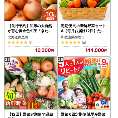
【先行予約】知床の大自然
定期便 旬の新鮮野菜セット
が育む黄金色の芋「きたあ
A【毎月お届け12回】たっ
かり」・知床の恵み凝縮「
ぷり13品以上【8004-2】
北海道斜里町
和歌山県御坊市
玉葱」10kgセット じゃが
(1)
(4)
いも たまねぎ
10,000
144,000
【12回】野菜定期便 11品目
野菜 6回定期便 諫早産野菜