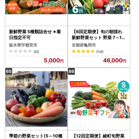
新鮮野菜 5種類詰合せ ※着
【6回定期便】旬の朝採れ
日指定不可
新鮮野菜セット 野菜 7～10
品
栃木県宇都宮市
京都府亀岡市
(0)
(14)
5,000
46,000
季節の野菜セット(5～10種
【12回定期便】綾町旬野菜