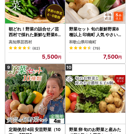
朝どれ！野菜の詰合せ／芸
野菜セット 旬の新鮮野菜8
西村で採れた新鮮な野菜6
種以上 印南町 人気 やさい
～8種類をお届けします。
高知県芸西村
和歌山県印南町
(62)
(79)
5,500
7,500
定期便/計4回 安芸野菜（10
野菜 卵 旬のお野菜と産みた