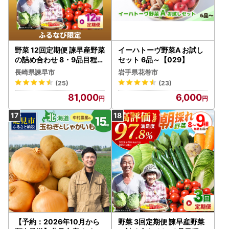
野菜 12回定期便 諫早産野菜
イーハトーヴ野菜A お試し
の詰め合わせ 8・9品目程度
セット 6品～【029】
[AHDI003]
長崎県諫早市
岩手県花巻市
(25)
(23)
81,000
6,000
【予約：2026年10月から
野菜 3回定期便 諫早産野菜