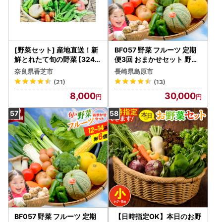
[野菜セット] 産地直送！新
BF057 野菜 フルーツ 定期
鮮とれたて旬の野菜 [3246
便3回 おまかせセット 野菜
]
フルーツ12～14品目 卵6玉
奈良県香芝市
長崎県島原市
(21)
(13)
8,000
30,000
BF057 野菜 フルーツ 定期
【日時指定OK】本日のお野