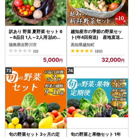
訳あり 野菜 夏野菜 セット 6
越知産市の季節の野菜セッ
～8品目 1人～2人用 詰め合
ト(年4回発送) 産地直送
わせ 野菜 夏野菜
旬野菜
徳島県吉野川市
高知県越知町
(0)
(80)
5,000
32,000
旬の野菜セット 3ヶ月の定
旬の野菜と果物セット 1年