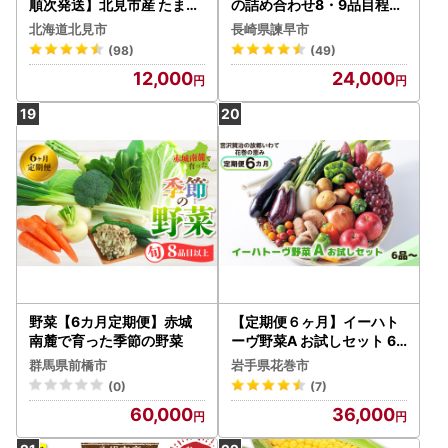
順次発送】北見市産 たまね
の詰め合わせ8・9品目程度
ぎとじゃがいもセット 約15
[AHDI001]
北海道北見市
長崎県諫早市
kg ( 野菜 たまねぎ 玉ねぎ
(98)
(49)
タマネギ 玉葱 ジャガイモ
12,000
24,000
じゃがいも 北海道 セット
ふるさと納税 )【002-001
2】
野菜【6カ月定期便】赤城
【定期便６ヶ月】イーハト
南麓で育った季節の野菜
ーヴ野菜A お試しセット 6
品～【294】
群馬県前橋市
岩手県花巻市
(0)
(7)
60,000
36,000