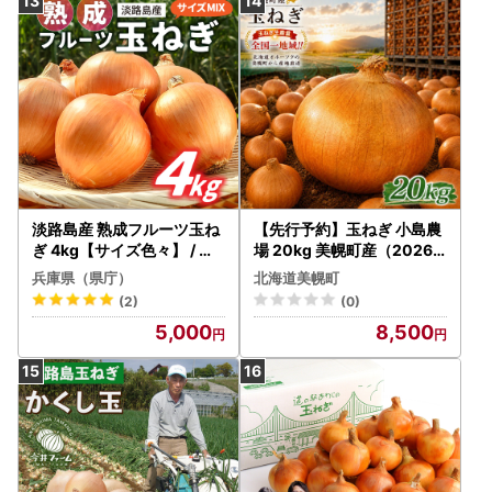
淡路島産 熟成フルーツ玉ね
【先行予約】玉ねぎ 小島農
ぎ 4kg【サイズ色々】 / 玉
場 20kg 美幌町産（2026
ねぎ
年11月以降順次発送） AW
兵庫県（県庁）
北海道美幌町
006 | 玉ねぎ
(2)
(0)
5,000
8,500