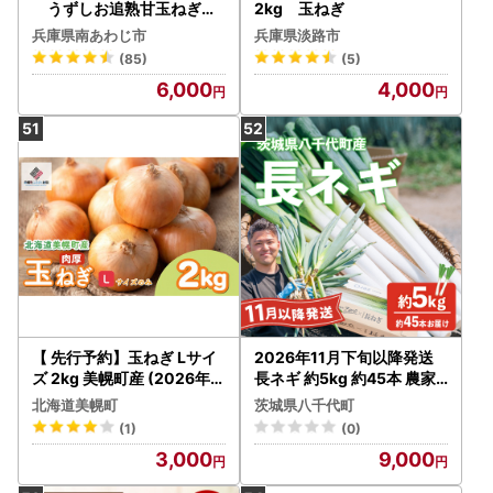
うずしお追熟甘玉ねぎ
2kg 玉ねぎ
3kg
兵庫県南あわじ市
兵庫県淡路市
(85)
(5)
6,000
4,000
【 先行予約】玉ねぎ Lサイ
2026年11月下旬以降発送
ズ 2kg 美幌町産 (2026年1
長ネギ 約5kg 約45本 農家
0月以降順次発送) たまねぎ
直送
北海道美幌町
茨城県八千代町
AF
(1)
(0)
3,000
9,000