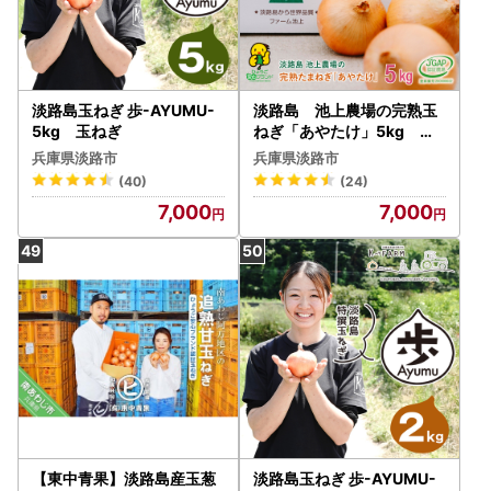
淡路島玉ねぎ 歩-AYUMU-
淡路島 池上農場の完熟玉
5kg 玉ねぎ
ねぎ「あやたけ」5kg 玉
ねぎ
兵庫県淡路市
兵庫県淡路市
(40)
(24)
7,000
7,000
【東中青果】淡路島産玉葱
淡路島玉ねぎ 歩-AYUMU-