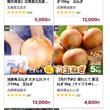
順次発送】北海道北見産 玉
ぎ 10kg 玉ねぎ
ねぎ 5kg ( 玉ねぎ 野菜 たま
北海道北見市
兵庫県淡路市
ねぎ タマネギ 玉葱 甘い ハ
(10)
(8)
ンバーグ 肉じゃが ふるさと
5,000
12,000
納税 玉ねぎ )【002-0008
-2026】
淡路島玉ねぎ 大きな2Lサイ
【先行予約】採れたて 新玉
ズ10kg 玉ねぎ
ねぎ 5kg（サイズ S M L ミ
ックス）田んぼで育てた甘
兵庫県淡路市
福井県あわら市
くて柔らか自慢の玉ねぎ！
(8)
(3)
／ 常備 野菜 玉葱 たまねぎ
13,000
4,800
新鮮 ※2027年6月上旬以降
順次発送予定 [aw056-a01