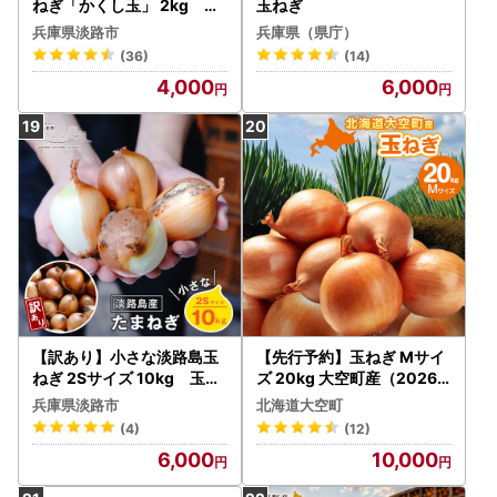
ねぎ「かくし玉」 2kg 玉
玉ねぎ
ねぎ
兵庫県淡路市
兵庫県（県庁）
(36)
(14)
4,000
6,000
【訳あり】小さな淡路島玉
【先行予約】玉ねぎ Mサイ
ねぎ 2Sサイズ 10kg 玉ね
ズ 20kg 大空町産（2026
ぎ
年11月以降順次発送） OSR
兵庫県淡路市
北海道大空町
010 | 玉ねぎ
(4)
(12)
6,000
10,000