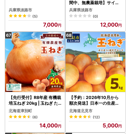
間中、無農薬栽培】サイズ
混合SS～2L 玉ねぎ
兵庫県淡路市
兵庫県淡路市
(5)
(0)
7,000
12,000
【先行受付】R8年産 有機栽
【予約：2026年10月から
培玉ねぎ 20kg | 玉ねぎ た
順次発送】日本一の生産地
まねぎ タマネギ 玉葱 大容
！北海道北見市の玉ねぎ 5k
北海道津別町
北海道北見市
量 オニオン 甘い 有機栽培
g！スープ2本付き♪ ( 玉ね
(6)
(12)
国産 産地直送 カレー ハン
ぎ 玉葱 たまねぎ タマネギ
14,000
5,000
バーグ 煮込み 炒め物 北海
オニオン スープ 即席 料理 )
道 津別町 送料無料
【164-0006-2026】