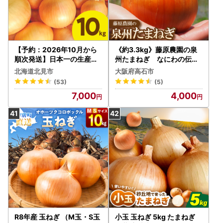
【予約：2026年10月から
《約3.3kg》藤原農園の泉
順次発送】日本一の生産地
州たまねぎ なにわの伝統
！北海道北見市の玉ねぎ 10
野菜 サイズ混合【16358
北海道北見市
大阪府高石市
kg！スープ2本付き♪ ( 玉ね
93】
(53)
(5)
ぎ 玉葱 たまねぎ タマネギ
7,000
4,000
オニオン スープ 即席 料理 )
【164-0007-2026】
R8年産 玉ねぎ （M玉・S玉
小玉 玉ねぎ 5kg たまねぎ