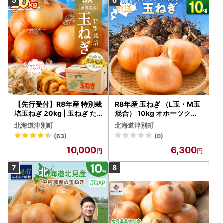
【先行受付】R8年産 特別栽
R8年産 玉ねぎ （L玉・М玉
培玉ねぎ 20kg | 玉ねぎ た
混合） 10kg オホーツクコ
まねぎ タマネギ 玉葱 大容
ロポックル | 北海道津別町
北海道津別町
北海道津別町
量 オニオン 甘い 減農薬 特
(63)
(0)
別栽培 国産 カレー ハンバ
10,000
6,300
ーグ 煮込み 炒め物 北海道
津別町 送料無料