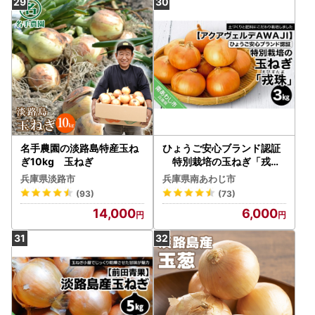
名手農園の淡路島特産玉ね
ひょうご安心ブランド認証
ぎ10kg 玉ねぎ
特別栽培の玉ねぎ「戎珠
（えびすたま）」３kg
兵庫県淡路市
兵庫県南あわじ市
(93)
(73)
14,000
6,000