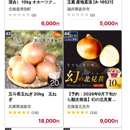
混合） 10kg オホーツクコ
玉葱 産地直送 [A-16521]
ロポックル | 北海道津別町
北海道津別町
福井県坂井市
(0)
(0)
6,000
5,000
五斗長玉ねぎ 20kg 玉ね
【予約：2026年9月下旬か
ぎ
ら順次発送】幻の北見黄 北
海道北見産 10kg ( 野菜 た
兵庫県淡路市
北海道北見市
まねぎ 玉ねぎ タマネギ Lサ
(28)
(28)
イズ 10キロ 詰合せ )【002
18,000
9,000
-0004-2026】