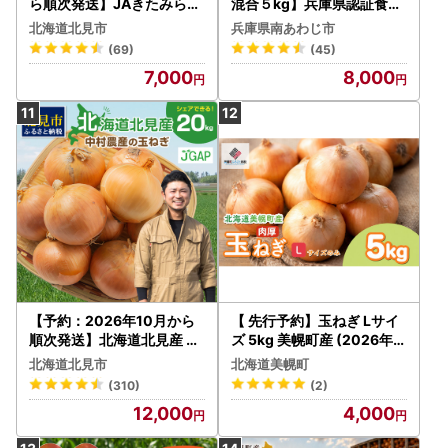
ら順次発送】JAきたみらい
混合５kg】兵庫県認証食品
産 玉ねぎ Lサイズ 10kg ( タ
★特別栽培★淡路島たまね
北海道北見市
兵庫県南あわじ市
マネギ たまねぎ 野菜 )【21
ぎ
(69)
(45)
0-0003-2026】
7,000
8,000
【予約：2026年10月から
【 先行予約】玉ねぎ Lサイ
順次発送】北海道北見産 玉
ズ 5kg 美幌町産 (2026年1
ねぎ 20kg ( 玉ねぎ 野菜 た
0月以降順次発送) たまねぎ
北海道北見市
北海道美幌町
まねぎ タマネギ 玉葱 甘い 2
AF
(310)
(2)
0キロ ハンバーグ 肉じゃが
12,000
4,000
ふるさと納税 玉ねぎ )【00
2-0011】