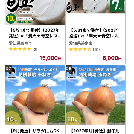
【5/31まで受付】(2027年
【5/31まで受付】(2027年
発送) ≪『満天☆青空レス
発送) ≪『満天☆青空レス
トラン』で紹介されました
トラン』で紹介されました
愛知県碧南市
愛知県碧南市
！≫新玉ねぎ 生がおいしい
！≫ 訳あり 新玉ねぎ 生が
(2)
(10)
神重農産のブランド玉ねぎ
おいしい 神重農産のブラン
15,000
8,000
「旬玉」10kg ブランド玉
ド玉ねぎ「旬玉」7kg ブラ
ねぎ 玉ねぎ 国産 愛知県産
ンド玉ねぎ 玉ねぎ 国産 愛
野菜 やさい 農家直送 畑直
知県産 野菜 やさい 農家直
送 旬 期間限定 たまねぎ 旬
送 畑直送 旬 期間限定 たま
特産 高評価 高リピート 人
ねぎ 旬 特産 高評価 高リピ
気 H105-221
ート 人気 H105-201
【9月発送】サラダにもOK
【2027年1月発送】越冬用