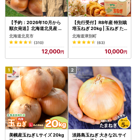
【予約：2026年10月から
【先行受付】R8年産 特別栽
順次発送】北海道北見産 玉
培玉ねぎ 20kg | 玉ねぎ た
ねぎ 20kg ( 玉ねぎ 野菜 た
まねぎ タマネギ 玉葱 大容
北海道北見市
北海道津別町
まねぎ タマネギ 玉葱 甘い 2
量 オニオン 甘い 減農薬 特
(310)
(63)
0キロ ハンバーグ 肉じゃが
別栽培 国産 カレー ハンバ
12,000
10,000
ふるさと納税 玉ねぎ )【00
ーグ 煮込み 炒め物 北海道
2-0011】
津別町 送料無料
美幌産玉ねぎ Lサイズ 20kg
淡路島玉ねぎ 大きな2Lサイ