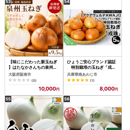
【味にこだわった新玉ねぎ
ひょうご安心ブランド認証
】はたなかさんちの泉州玉
特別栽培の玉ねぎ「戎珠
ねぎ9.5Kg
（えびすたま）」５kg
大阪府阪南市
兵庫県南あわじ市
(0)
(1)
10,000
8,000