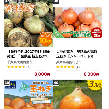
9]
【先行予約:2027年5月以降
大地の恵み！淡路島の完熟
発送】千葉県産 新玉ねぎ10
玉ねぎ【シャーロットオニ
kg 生でもおいしい！ AD00
オン 輝玉（キラ玉）】3k
千葉県大網白里市
兵庫県南あわじ市
1
g【6月中旬から配送】
(5)
(9)
8,000
6,000