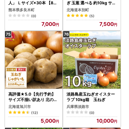
人」 Ｌサイズ×30本 【8月
ぎ 玉葱 選べる 約10kg サイ
初旬より順次発送】 114-0
ズ混合《2026年10月上旬
熊本県多良木町
北海道本別町
502
から11月上旬頃出荷》嶋崎
(0)
(5)
農園 送料無料 北海道 本別
7,000
7,500
町 北海道 十勝 本別町産 オ
ニオン カレー サラダ スー
プ 野菜
高評価★5.0【先行予約】
淡路島産玉ねぎオイスター
サイズ不揃い訳あり 北の恵
ラブ 10kg箱 玉ねぎ
み玉ねぎ・じゃがいも 合
北海道旭川市
兵庫県淡路市
計約4kgセット（2026年9
(12)
(0)
月下旬から発送）| 玉ねぎ _
5,000
10,000
04660