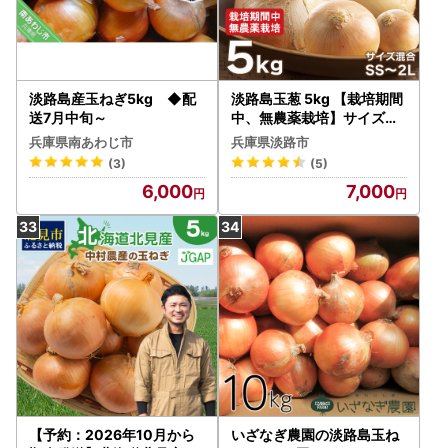
淡路島産玉ねぎ5kg ◆配
淡路島玉葱 5kg 【栽培期間
送7月中旬～
中、無農薬栽培】サイズ混
合SS～2L 玉ねぎ
兵庫県南あわじ市
兵庫県淡路市
(3)
(5)
6,000
7,000
【予約：2026年10月から
いざなぎ農園の淡路島玉ね