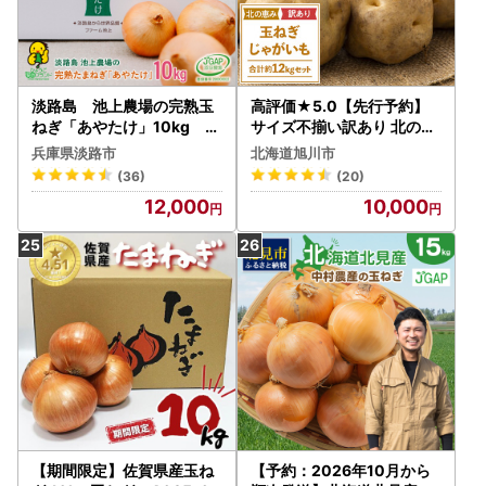
淡路島 池上農場の完熟玉
高評価★5.0【先行予約】
ねぎ「あやたけ」10kg 玉
サイズ不揃い訳あり 北の恵
ねぎ
み玉ねぎ・じゃがいも 合計
兵庫県淡路市
北海道旭川市
約12kgセット（2026年9
(36)
(20)
月下旬から発送）| 玉ねぎ _
12,000
10,000
02066
【期間限定】佐賀県産玉ね
【予約：2026年10月から