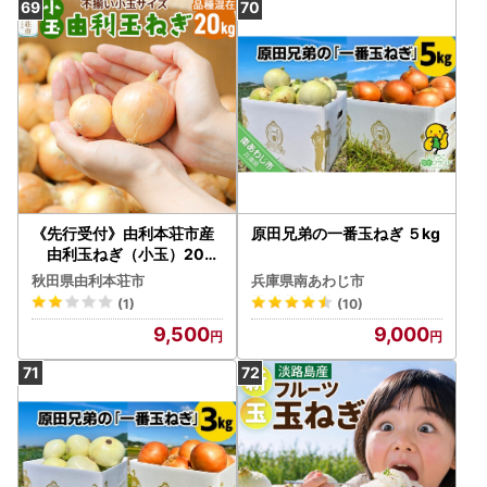
《先行受付》由利本荘市産
原田兄弟の一番玉ねぎ ５kg
由利玉ねぎ（小玉）20kg
【品種混在】
秋田県由利本荘市
兵庫県南あわじ市
(1)
(10)
9,500
9,000