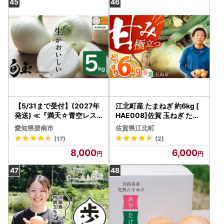
【5/31まで受付】(2027年
江北町産 たまねぎ 約6kg [
発送) ≪『満天☆青空レス
HAE008]佐賀 玉ねぎ たま
トラン』で紹介されました
ねぎ
愛知県碧南市
佐賀県江北町
！≫新玉ねぎ 生がおいしい
(17)
(2)
神重農産のブランド玉ねぎ
8,000
6,000
「旬玉」5㎏ ブランド玉ね
ぎ 玉ねぎ 国産 愛知県産 野
菜 やさい 農家直送 畑直送
旬 期間限定 たまねぎ 旬 特
産 高評価 高リピート 人気 H
105-220