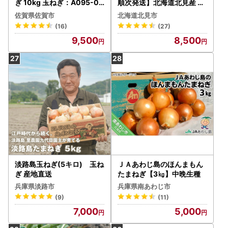
ぎ 10kg 玉ねぎ：A095-05
順次発送】北海道北見産 玉
4
ねぎ 15kg ( 野菜 たまねぎ
佐賀県佐賀市
北海道北見市
タマネギ 玉葱 玉ねぎ 甘い L
(16)
(27)
サイズ 15キロ 玉ねぎ生産量
9,500
8,500
日本一 )【002-0010-202
6】
淡路島玉ねぎ(5キロ) 玉ね
ＪＡあわじ島のほんまもん
ぎ 産地直送
たまねぎ【3㎏】中晩生種
兵庫県淡路市
兵庫県南あわじ市
(9)
(11)
7,000
5,000