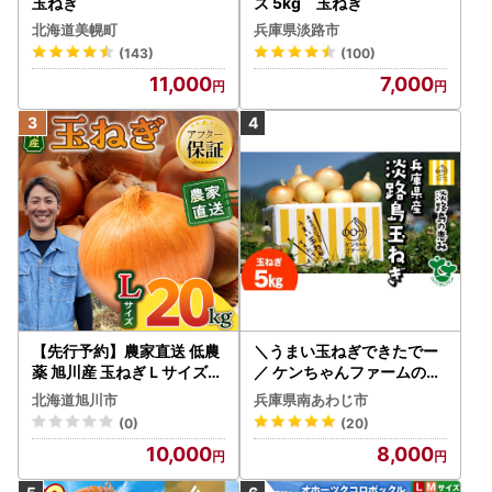
玉ねぎ
ズ 5kg 玉ねぎ
北海道美幌町
兵庫県淡路市
(143)
(100)
11,000
7,000
【先行予約】農家直送 低農
＼うまい玉ねぎできたでー
薬 旭川産 玉ねぎＬサイズ2
／ ケンちゃんファームの特
0kg(2026年9月発送開始
別栽培玉ねぎ5㎏ ～ひょう
北海道旭川市
兵庫県南あわじ市
予定)_ | 玉ねぎ 05935
ご安心ブランド認証取得～
(0)
(20)
◆配送7月～翌年1月
10,000
8,000