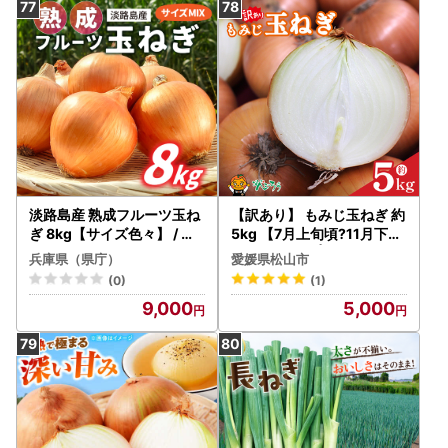
淡路島産 熟成フルーツ玉ね
【訳あり】 もみじ玉ねぎ 約
ぎ 8kg【サイズ色々】 / 玉
5kg 【7月上旬頃?11月下旬
ねぎ
頃発送予定】 | 玉ねぎ 松山
兵庫県（県庁）
愛媛県松山市
市 【VEG055】
(0)
(1)
9,000
5,000