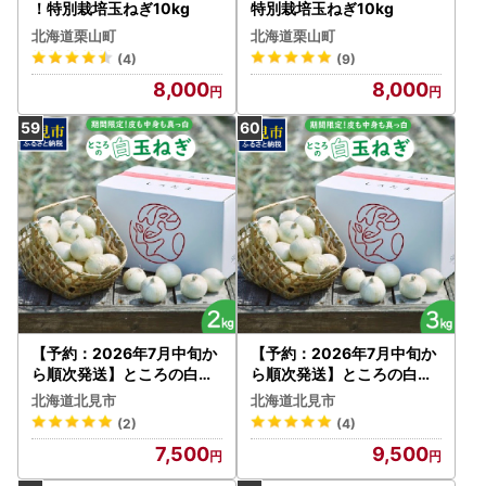
！特別栽培玉ねぎ10kg
特別栽培玉ねぎ10kg
北海道栗山町
北海道栗山町
(4)
(9)
8,000
8,000
【予約：2026年7月中旬か
【予約：2026年7月中旬か
ら順次発送】ところの白玉
ら順次発送】ところの白玉
ねぎ 2kg ( 玉ねぎ タマネギ
ねぎ 3kg ( 玉ねぎ タマネギ
北海道北見市
北海道北見市
玉葱 野菜 白玉ねぎ 2キロ 期
玉葱 野菜 白玉ねぎ 3キロ 期
(2)
(4)
間限定 辛みが少ない 生食 )
間限定 辛みが少ない 生食 )
7,500
9,500
【121-0013-2026】
【121-0003-2026】