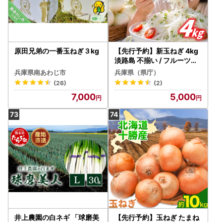
原田兄弟の一番玉ねぎ３kg
【先行予約】新玉ねぎ 4kg
淡路島 不揃い / フルーツ玉
ねぎ
兵庫県南あわじ市
兵庫県（県庁）
(26)
(2)
7,000
5,000
井上農園の白ネギ 「球磨美
【先行予約】玉ねぎ たまね