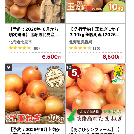
【予約：2026年10月から
【 先行予約】玉ねぎ Lサイ
順次発送】北海道北見産 玉
ズ 10kg 美幌町産 (2026年
ねぎ 10kg ( 野菜 たまねぎ
10月以降順次発送) たまね
北海道北見市
北海道美幌町
タマネギ 玉葱 玉ねぎ 甘い L
ぎ AF
(88)
(25)
サイズ 10キロ 玉ねぎ生産
6,500
6,500
量日本一 )【002-0009-2
026】
【予約：2026年9月上旬か
【あさひサンファーム】【