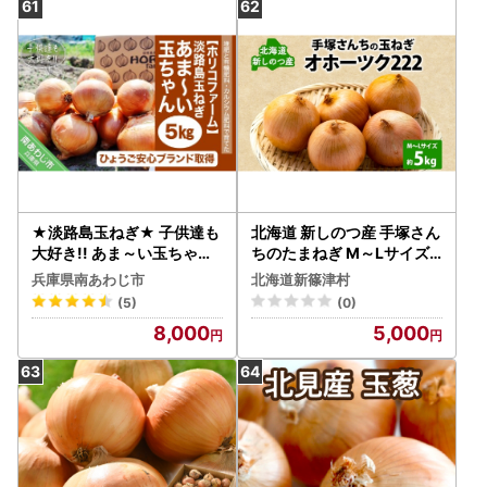
★淡路島玉ねぎ★ 子供達も
北海道 新しのつ産 手塚さん
大好き!! あま～い玉ちゃん5
ちのたまねぎ M～Lサイズ
kg☆ひょうご安心ブランド
約5kg オホーツク222 玉ね
兵庫県南あわじ市
北海道新篠津村
取得☆
ぎ 玉葱 タマネギ オニオン
(5)
(0)
スライス 旬 農作物 野菜 サ
8,000
5,000
ラダ みずみずしい シャキシ
ャキ 甘い 北海道産 産直 長
期保存 送料無料