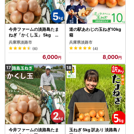
今井ファームの淡路島たま
道の駅あわじの玉ねぎ10kg
ねぎ「かくし玉」 5kg 玉
箱
ねぎ
兵庫県淡路市
兵庫県淡路市
(6)
(4)
6,000
8,000
今井ファームの淡路島たま
玉ねぎ 5kg 訳あり 淡路島 /