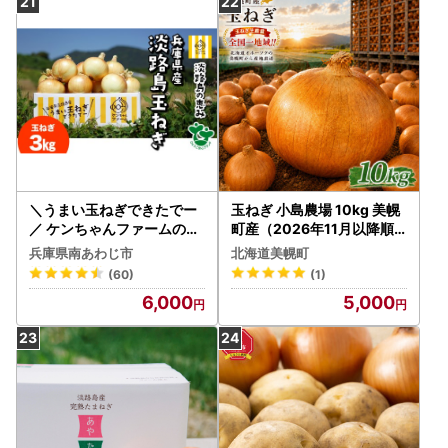
＼うまい玉ねぎできたでー
玉ねぎ 小島農場 10kg 美幌
／ ケンちゃんファームの特
町産（2026年11月以降順
別栽培・玉ねぎ3キロ ～ひ
次発送） AW005 | 玉ねぎ
兵庫県南あわじ市
北海道美幌町
ょうご安心ブランド認証取
(60)
(1)
得～ ◆配送7月～翌年1月
6,000
5,000