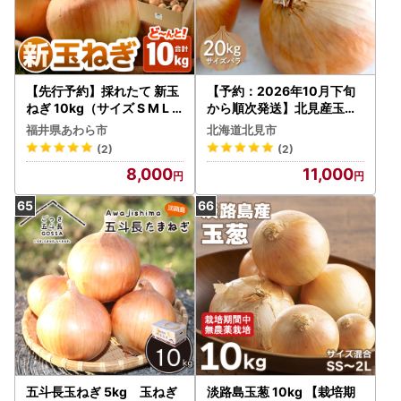
【先行予約】採れたて 新玉
【予約：2026年10月下旬
ねぎ 10kg（サイズ S M L
から順次発送】北見産玉ね
ミックス）田んぼで育てた
ぎ 20kg ( 機能性玉葱 サイ
福井県あわら市
北海道北見市
甘くて柔らか自慢の玉ねぎ
ズバラ 玉ねぎ たまねぎ タ
(2)
(2)
！／ 常備 野菜 玉葱 たまね
マネギ 玉葱 オニオン 野菜
8,000
11,000
ぎ ※2027年6月以降順次発
北海道 長期貯蔵 )【133-00
送予定 [aw056-a020]
02-2026】
五斗長玉ねぎ 5kg 玉ねぎ
淡路島玉葱 10kg 【栽培期