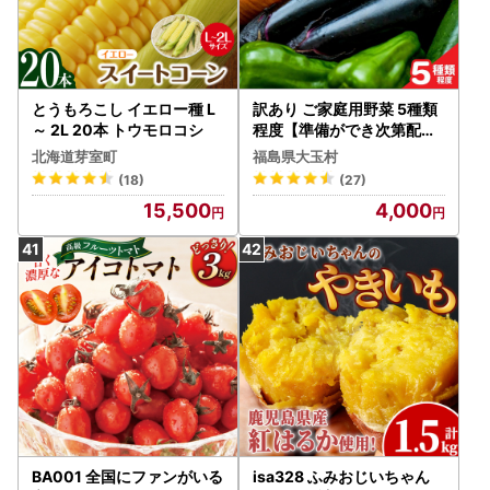
とうもろこし イエロー種 L
訳あり ご家庭用野菜 5種類
～ 2L 20本 トウモロコシ
程度【準備ができ次第配送
】
北海道芽室町
福島県大玉村
(18)
(27)
15,500
4,000
BA001 全国にファンがいる
isa328 ふみおじいちゃん