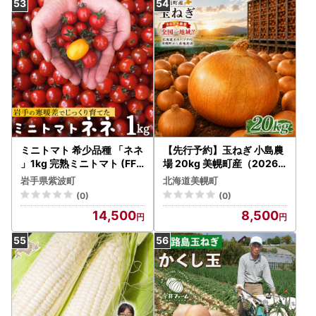
ミニトマト 希少品種 「ネネ
【先行予約】玉ねぎ 小島農
」1kg 完熟ミニトマト (FF0
場 20kg 美幌町産（2026
02)
年11月以降順次発送） AW
岩手県紫波町
北海道美幌町
006 | 玉ねぎ
(0)
(0)
14,500
8,500