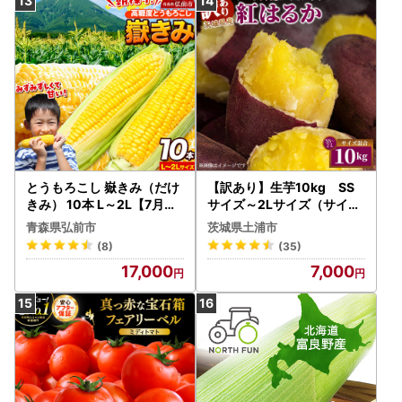
とうもろこし 嶽きみ（だけ
【訳あり】生芋10kg SS
きみ） 10本 L～2L【7月～
サイズ～2Lサイズ（サイズ
発送】
バラ） ※離島への配送不可
青森県弘前市
茨城県土浦市
※2025年12月下旬頃より
(8)
(35)
順次発送予定
17,000
7,000