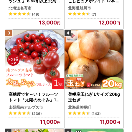
ッシュ 」 8.5kg 以上 北海
こしピュアホワイト 12本 3.
道 名寄 スイートコーン
6kg（2026年8月下旬から
北海道名寄市
北海道旭川市
発送開始） とうもろこし
(49)
(7)
13,000
12,000
高糖度で甘～い！フルーツ
美幌産玉ねぎ Lサイズ 20kg
トマト「太陽のめぐみ」1k
玉ねぎ
g ALPBI001 | 高糖度 おす
山梨県南アルプス市
北海道美幌町
すめ 産地直送 新鮮 フレッ
(236)
(143)
シュ 高栄養素 南アルプス市
11,000
11,000
山梨 |