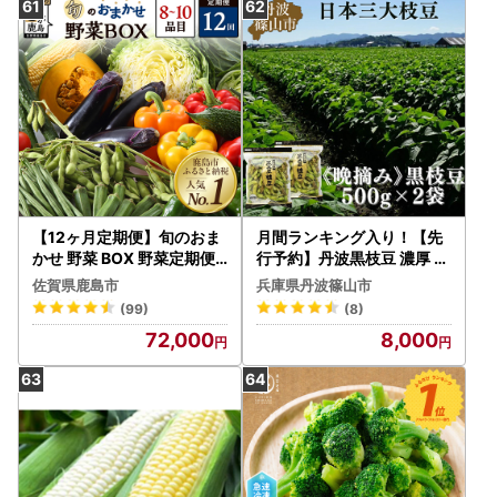
【12ヶ月定期便】旬のおま
月間ランキング入り！【先
かせ 野菜 BOX 野菜定期便
行予約】丹波黒枝豆 濃厚 5
旬の野菜 詰め合わせ 野菜
00g×2袋 晩摘み 枝豆 [CU1
佐賀県鹿島市
兵庫県丹波篠山市
新鮮 野菜 8～10品目 H-13
1]
(99)
(8)
72,000
8,000