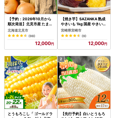
【予約：2026年10月から
【焼き芋】SAZANKA 熟成
順次発送】北見市産 たまね
やきいも 1kg 国産 やきいも
ぎとじゃがいもセット 約15
焼き芋 さつまいも 芋 おい
北海道北見市
宮崎県宮崎市
kg ( 野菜 たまねぎ 玉ねぎ
も 冷凍 さざん華 糖度 甘い
(98)
(9)
タマネギ 玉葱 ジャガイモ
クリーミー 自然解凍 電子レ
12,000
12,000
じゃがいも 北海道 セット
ンジ レンジ スイーツ デザ
ふるさと納税 )【002-001
ート グルメ ギフト お取り
2】
寄せ
とうもろこし「 ゴールドラ
【先行予約】白いとうもろ