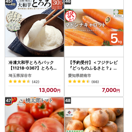
冷凍大和芋とろろパック
【予約受付】＜フジテレビ
【11218-0367】とろろ
『どっちのふるさと？』で
小分け
紹介されました！＞ 訳あり
埼玉県深谷市
愛知県碧南市
冬期限定 にんじん マドンナ
(42)
(66)
キャロット 容量 5kg 先行予
13,000
7,000
約 国産 甘い フルーツのよ
うな味わい お子様にもおす
すめ 栄養 神重農産 野菜 愛
知県 碧南市 送料無料 H105
-199