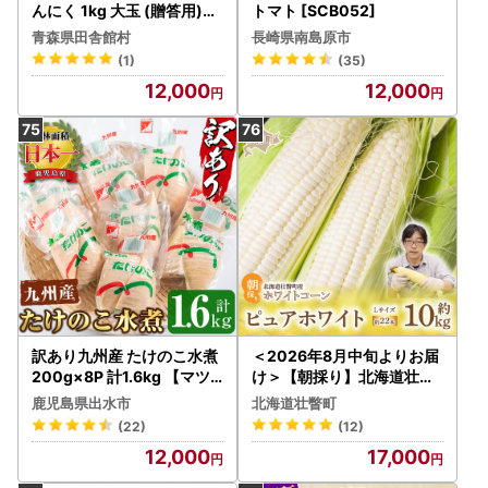
んにく 1kg 大玉 (贈答用)【
トマト [SCB052]
1635387】
青森県田舎館村
長崎県南島原市
(1)
(35)
12,000
12,000
訳あり九州産 たけのこ水煮
＜2026年8月中旬よりお届
200g×8P 計1.6kg 【マツ
け＞【朝採り】北海道壮瞥
バラ】 i535
町 ホワイトコーン「ピュア
鹿児島県出水市
北海道壮瞥町
ホワイト」Lサイズ以上22
(22)
(12)
本（約10kg） SBTQ002
12,000
17,000