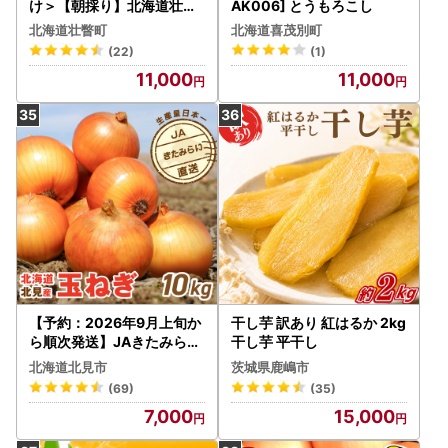
け＞【朝採り】北海道壮瞥
AK006] とうもろこし
町 ホワイトコーン「ピュア
北海道壮瞥町
北海道喜茂別町
ホワイト」Lサイズ以上12
(22)
(1)
本(約5kg) SBTQ003
11,000
11,000
【予約：2026年9月上旬か
干し芋 訳あり 紅はるか 2kg
ら順次発送】JAきたみらい
干し芋 平干し
産 玉ねぎ Lサイズ 10kg ( タ
北海道北見市
茨城県鹿嶋市
マネギ たまねぎ 野菜 )【21
(69)
(35)
0-0003-2026】
7,000
15,000