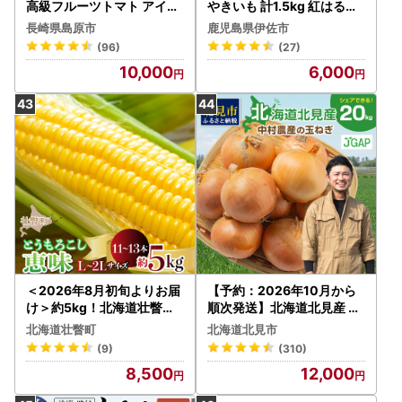
高級フルーツトマト アイコ
やきいも 計1.5kg 紅はるか
どっさり！3kg
【いさ工房】
長崎県島原市
鹿児島県伊佐市
(96)
(27)
10,000
6,000
＜2026年8月初旬よりお届
【予約：2026年10月から
け＞約5kg！北海道壮瞥産
順次発送】北海道北見産 玉
とうもろこし（恵味）【Ｌ
ねぎ 20kg ( 玉ねぎ 野菜 た
北海道壮瞥町
北海道北見市
～2Lサイズ 11～13本】 SB
まねぎ タマネギ 玉葱 甘い 2
(9)
(310)
TP002
0キロ ハンバーグ 肉じゃが
8,500
12,000
ふるさと納税 玉ねぎ )【00
2-0011】