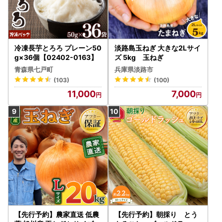
冷凍長芋とろろ プレーン50
淡路島玉ねぎ 大きな2Lサイ
g×36個【02402-0163】
ズ 5kg 玉ねぎ
青森県七戸町
兵庫県淡路市
(103)
(100)
11,000
7,000
【先行予約】農家直送 低農
【先行予約】朝採り とう