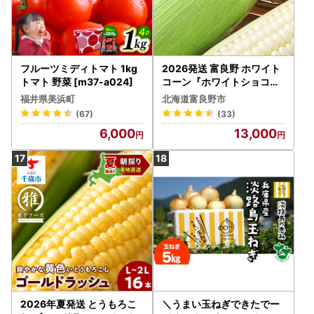
フルーツミディトマト 1kg
2026発送 富良野 ホワイト
トマト 野菜 [m37-a024]
コーン『ホワイトショコラ
』2L10本 とうもろこし
福井県美浜町
北海道富良野市
(67)
(33)
6,000
13,000
2026年夏発送 とうもろこ
＼うまい玉ねぎできたでー