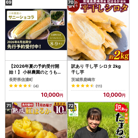
【2026年夏の予約受付開
訳あり 干し芋 シロタ 2kg
始！】 小林農園のとうもろ
干し芋
こし（8～9本セット）信濃
長野県信濃町
茨城県鹿嶋市
町産サニーショコラ｜令和
(4)
(11)
8年8月上旬からのお届け予
10,000
10,000
定 生産者直送 2026年夏
出荷分 先行予約【長野県信
濃町ふるさと納税】