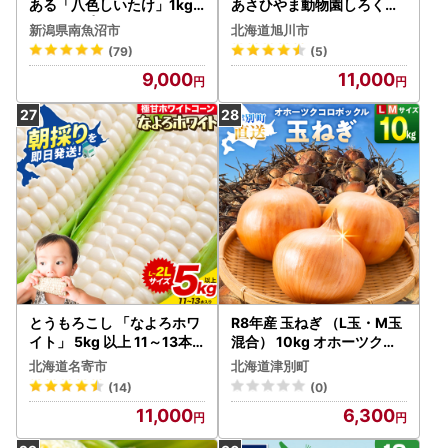
ある「八色しいたけ」1kg
あさひやま動物園しろくま
厳選 大型 | しいたけ
コーン4kg(ホワイトレディ
新潟県南魚沼市
北海道旭川市
10本)2026年8月下旬から
(79)
(5)
発送開始 | とうもろこし 北
9,000
11,000
海道産とうもろこし _0030
8
とうもろこし 「なよろホワ
R8年産 玉ねぎ （L玉・М玉
イト」 5kg 以上 11～13本
混合） 10kg オホーツクコ
名寄 とうもろこし
ロポックル | 北海道津別町
北海道名寄市
北海道津別町
(14)
(0)
11,000
6,300