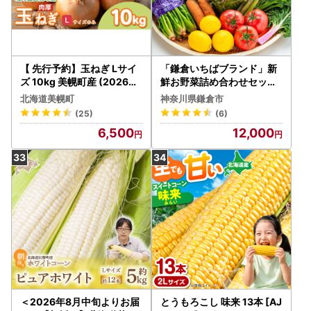
【 先行予約】玉ねぎ Lサイ
「鎌倉いちばブランド」新
ズ 10kg 美幌町産 (2026年
鮮お野菜詰め合わせセット
10月以降順次発送) たまね
10～15品 | 野菜 人気 詰合せ
北海道美幌町
神奈川県鎌倉市
ぎ AF
(25)
(6)
6,500
12,000
＜2026年8月中旬よりお届
とうもろこし 味来 13本 [AJ