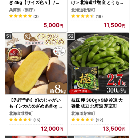
ぎ 4kg【サイズ色々】 / 玉
け＞北海道壮瞥産 とうもろ
ねぎ
こし（スイートコーン）13
兵庫県（県庁）
北海道壮瞥町
本 約5kg SBTN001
(2)
(15)
5,000
11,500
【先行予約】幻のじゃがい
枝豆 極 300g×9袋 冷凍 大
も インカのめざめ 約8kg 北
容量 枝豆 北海道 芽室町
海道壮瞥町産 8月下旬頃よ
北海道壮瞥町
北海道芽室町
りお届け SBTO002
(15)
(22)
12,000
13,500