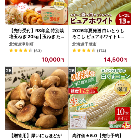
【先行受付】R8年産 特別栽
2026年夏発送 白いとうも
培玉ねぎ 20kg | 玉ねぎ た
ろこし ピュアホワイト L～
まねぎ タマネギ 玉葱 大容
2L 13本
北海道津別町
北海道千歳市
量 オニオン 甘い 減農薬 特
(63)
(174)
別栽培 国産 カレー ハンバ
10,000
14,500
ーグ 煮込み 炒め物 北海道
津別町 送料無料
【贈答用】厚いにもほどが
高評価★5.0【先行予約】