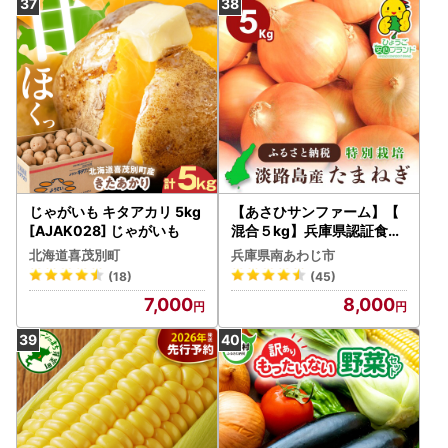
じゃがいも キタアカリ 5kg
【あさひサンファーム】【
[AJAK028] じゃがいも
混合５kg】兵庫県認証食品
★特別栽培★淡路島たまね
北海道喜茂別町
兵庫県南あわじ市
ぎ
(18)
(45)
7,000
8,000