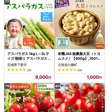
アスパラガス 1kg L～2Lサ
有機JAS 無農薬大豆（トヨ
イズ 朝採り アスパラガス
ムスメ）【400g】_I001-
夏芽 【先行受付】 【26年6
0987
茨城県下妻市
北海道白糠町
月中旬～9月発送】
(5)
(4)
8,000
1,000