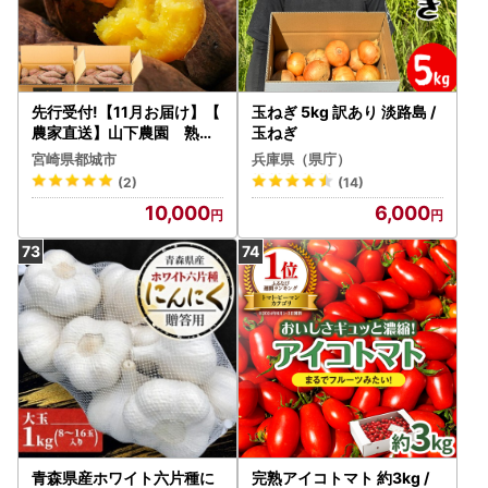
先行受付!【11月お届け】【
玉ねぎ 5kg 訳あり 淡路島 /
農家直送】山下農園 熟成
玉ねぎ
紅はるか 10kg〔AA-I705-
宮崎県都城市
兵庫県（県庁）
11〕_(都城市) 都城産 紅は
(2)
(14)
るか S～2Lサイズ混合 山下
10,000
6,000
農園 さつまいも兄弟 長期熟
成 甘い
青森県産ホワイト六片種に
完熟アイコトマト 約3kg /