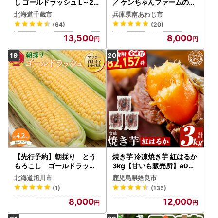
し ゴールドラッシュ L～2L
／ ケンちゃんファームの特
16本
別栽培玉ねぎ5㎏ ～ひょう
北海道千歳市
兵庫県南あわじ市
ご安心ブランド認証取得～
(64)
(20)
◆配送7月～翌年1月
13,500
8,000
【先行予約】朝採り とう
焼き芋 冷凍焼き芋 紅はるか
もろこし ゴールドラッシ
3kg【甘いも販売所】a000
ュ 4.2kg（M～Lサイズ×
1-B3
北海道旭川市
鹿児島県姶良市
13本）（2026年8月中旬か
(1)
(135)
ら順次発送）| とうもろこし
8,000
12,000
北海道産 _04658