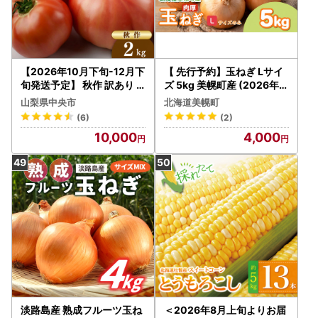
【2026年10月下旬-12月下
【 先行予約】玉ねぎ Lサイ
旬発送予定】 秋作 訳あり
ズ 5kg 美幌町産 (2026年1
桃太郎トマト 2kg [ヨダフ
0月以降順次発送) たまねぎ
山梨県中央市
北海道美幌町
ァーム]
AF
(6)
(2)
10,000
4,000
淡路島産 熟成フルーツ玉ね
＜2026年8月上旬よりお届