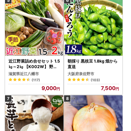
近江野菜詰め合せセット 1.5
朝採り 黒枝豆 1.8kg 畑から
㎏～2㎏ 【K002W】 野菜
直送
旬 新鮮
滋賀県近江八幡市
大阪府泉佐野市
(117)
(103)
9,000
7,500