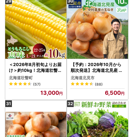
＜2026年8月初旬よりお届
【予約：2026年10月から
け＞約10kg！北海道壮瞥産
順次発送】北海道北見産 玉
とうもろこし（恵味）【Ｌ
ねぎ 10kg ( 野菜 たまねぎ
北海道壮瞥町
北海道北見市
～2Lサイズ 22～25本】 SB
タマネギ 玉葱 玉ねぎ 甘い L
(57)
(88)
TP006
サイズ 10キロ 玉ねぎ生産
13,000
6,500
量日本一 )【002-0009-2
026】