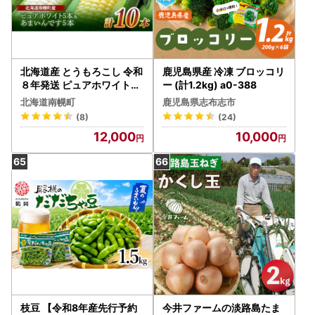
北海道産 とうもろこし 令和
鹿児島県産 冷凍 ブロッコリ
８年発送 ピュアホワイト5
ー (計1.2kg) a0-388
本＆あまいんです5本 南幌
北海道南幌町
鹿児島県志布志市
町 NP1-174
(8)
(24)
12,000
10,000
枝豆 【令和8年産先行予約
今井ファームの淡路島たま