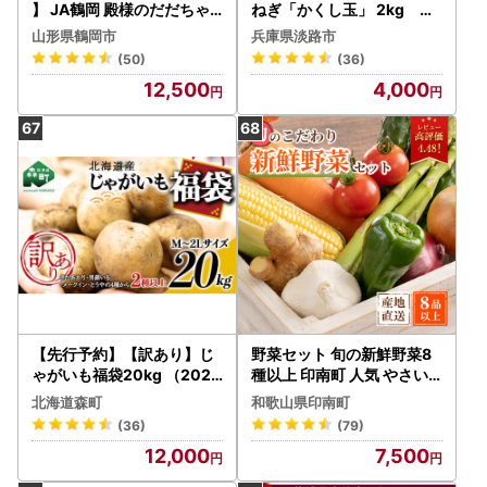
】 JA鶴岡 殿様のだだちゃ
ねぎ「かくし玉」 2kg 玉
豆 1.5kg(250g×6袋) K-83
ねぎ
山形県鶴岡市
兵庫県淡路市
1 | だだちゃ豆 特産品 産地
(50)
(36)
直送
12,500
4,000
【先行予約】【訳あり】じ
野菜セット 旬の新鮮野菜8
ゃがいも福袋20kg （2026
種以上 印南町 人気 やさい
年8月上旬～12月中旬まで
北海道森町
和歌山県印南町
順次お届け） 北海道森町産
(36)
(79)
野菜 ジャガイモ mr1-0145
12,000
7,500