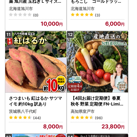
薬 旭川産 玉ねぎＬサイズ2
もろこし ゴールドラッシ
0kg(2026年9月発送開始
ュ 2.2kg（M～Lサイズ×
北海道旭川市
北海道旭川市
予定)_ | 玉ねぎ 05935
6本）（2026年8月中旬か
(0)
(3)
ら順次発送）| とうもろこし
10,000
6,000
北海道産 _05229
さつまいも 紅はるか サツマ
【4回お届け定期便】春夏
イモ 約10kg 訳あり
秋冬 野菜 定期便 FN-Limite
d-PR
茨城県八千代町
高知県室戸市
(44)
(96)
8,000
23,800