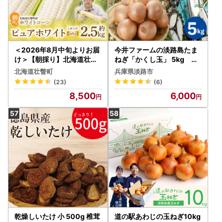
＜2026年8月中旬よりお届
今井ファームの淡路島たま
け＞【朝採り】北海道壮瞥
ねぎ「かくし玉」 5kg 玉
町産 ホワイトコーン「ピュ
ねぎ
北海道壮瞥町
兵庫県淡路市
アホワイト」Lサイズ以上6
(23)
(6)
本（約2.5kg） SBTQ004
8,500
6,000
乾燥しいたけ 小 500g 椎茸
道の駅あわじの玉ねぎ10kg