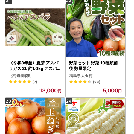
《令和8年産》夏芽 アスパ
野菜セット 野菜 10種類前
ラガス 2L 約1.0kg アスパラ
後 数量限定
ガス [発送7月] AF016
北海道美幌町
福島県大玉村
(7)
(24)
13,000
5,000