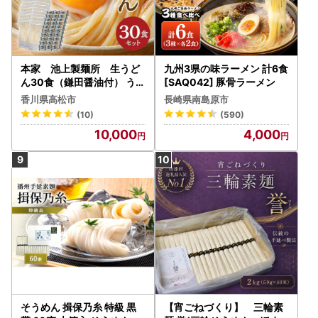
本家 池上製麺所 生うど
九州3県の味ラーメン 計6食
ん30食（鎌田醤油付） うど
[SAQ042] 豚骨ラーメン
ん
香川県高松市
長崎県南島原市
(10)
(590)
10,000
4,000
そうめん 揖保乃糸 特級 黒
【宵ごねづくり】 三輪素