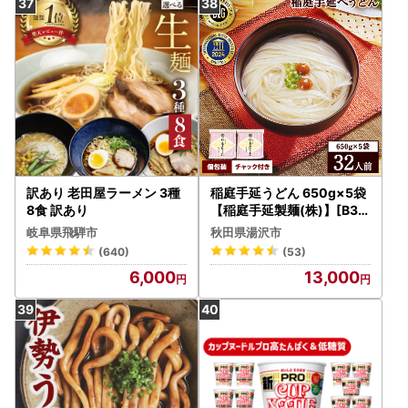
訳あり 老田屋ラーメン 3種
稲庭手延うどん 650g×5袋
8食 訳あり
【稲庭手延製麺(株)】[B3-
0901]
岐阜県飛騨市
秋田県湯沢市
(640)
(53)
6,000
13,000