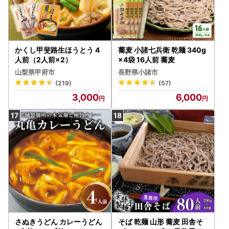
かくし甲斐路生ほうとう 4
蕎麦 小諸七兵衛 乾麺 340g
人前（2人前×2）
×4袋 16人前 蕎麦
山梨県甲府市
長野県小諸市
(219)
(57)
3,000
6,000
さぬきうどん カレーうどん
そば 乾麺 山形 蕎麦 田舎そ