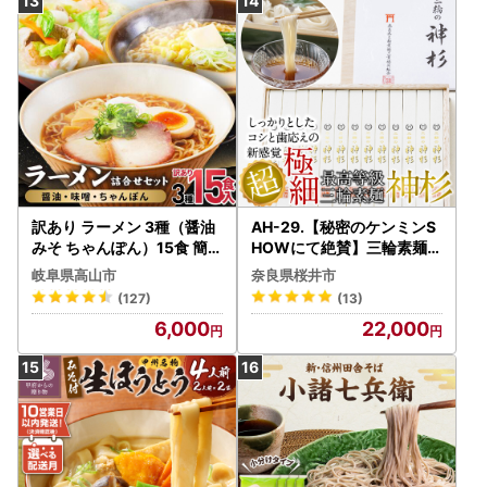
訳あり ラーメン 3種（醤油
AH-29.【秘密のケンミンS
みそ ちゃんぽん）15食 簡易
HOWにて絶賛】三輪素麺
包装 訳あり ラーメン JM00
神杉 1300g
岐阜県高山市
奈良県桜井市
2
(127)
(13)
6,000
22,000