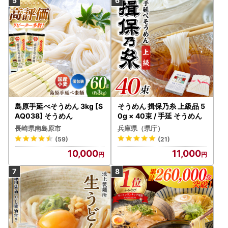
島原手延べそうめん 3kg [S
そうめん 揖保乃糸 上級品 5
AQ038] そうめん
0g × 40束 / 手延 そうめん
長崎県南島原市
兵庫県（県庁）
(59)
(21)
10,000
11,000