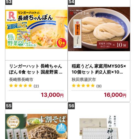
リンガーハット 長崎ちゃん
稲庭うどん 家庭用MYS05×
ぽん 6食 セット 国産野菜 具
10個セット 約2人前×10個
材入り チャンポン 簡単調理
【(有)佐藤養助商店】[B6-
長崎県長崎市
秋田県湯沢市
時短
0101]
(2)
(9)
13,000
16,000