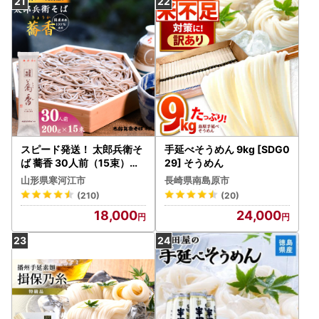
スピード発送！ 太郎兵衛そ
手延べそうめん 9kg [SDG0
ば 蕎香 30人前（15束）【
29] そうめん
全て国産原料使用】 麺 乾麺
山形県寒河江市
長崎県南島原市
蕎麦 そば 山形 018-F-TB
(210)
(20)
013
18,000
24,000