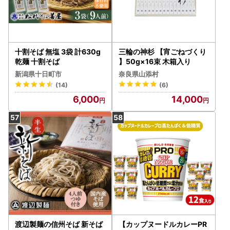
十割そば 無塩 3袋 計630g
三輪の神杉 【宵ごねづくり
乾麺 十割そば
】50g×16束 木箱入り
新潟県十日町市
奈良県山添村
(14)
(6)
6,000
14,000
渡辺製麺の信州そば 新そば
【カップヌードルカレーPR