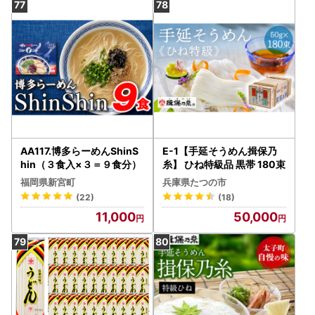
AA117.博多らーめんShinS
E-1【手延そうめん揖保乃
hin（３食入×３＝９食分）
糸】 ひね特級品 黒帯 180束
福岡県新宮町
兵庫県たつの市
(22)
(18)
11,000
50,000