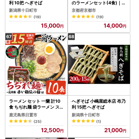
利 10把 へぎそば
のラーメンセット(4食)｜有
名 人気 ラーメン
新潟県十日町市
京都府京都市
(19)
(19)
15,000
14,000
ラーメン セット 一蘭 計10
へぎそば 小嶋屋総本店 布乃
食 ちぢれ麺 袋ラーメン ス
利 15把 へぎそば
ープ 1人暮らし
鹿児島県日置市
新潟県十日町市
(25)
(1)
12,500
21,000