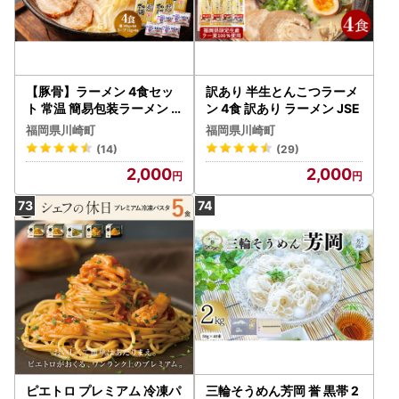
【豚骨】ラーメン 4食セッ
訳あり 半生とんこつラーメ
ト 常温 簡易包装ラーメン J
ン 4食 訳あり ラーメン JSE
SE
福岡県川崎町
福岡県川崎町
(14)
(29)
2,000
2,000
ピエトロ プレミアム 冷凍パ
三輪そうめん芳岡 誉 黒帯 2