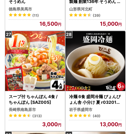
そうめん
製麺 創業136年 そうめん 冷
むぎ セット
徳島県美馬市
山形県河北町
(11)
(39)
16,500
15,000
スープ付 ちゃんぽん 4食 /
冷麺 6食 盛岡冷麺 ぴょんぴ
ちゃんぽん [SAZ005]
ょん舎 小分け 夏 r032018
00202
長崎県南島原市
岩手県盛岡市
(313)
(40)
3,000
13,000