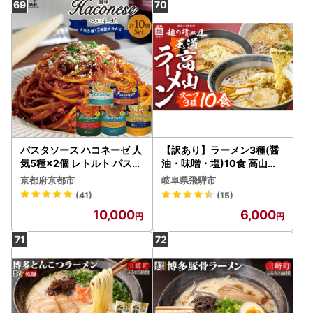
パスタソース ハコネーゼ 人
【訳あり】ラーメン3種(醤
気5種×2個 レトルト パスタ
油・味噌・塩)10食 高山ラ
創味食品
ーメン 中華そば ご当地グル
京都府京都市
岐阜県飛騨市
メ お試しセット 常温保存
(41)
(15)
お手軽 簡易包装[AL021] 飛
10,000
6,000
騨市