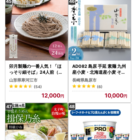
卯月製麺の一番人気！「ほ
AD082 島原 手延 素麺 九州
っそり細そば」24人前（2
産小麦・北海道産小麦 そう
00g×12袋） 012-F-UZ0
めん 詰め合わせ 2kg （50g
山形県寒河江市
長崎県島原市
02
×4束×各5袋）
(54)
(6)
12,000
10,000