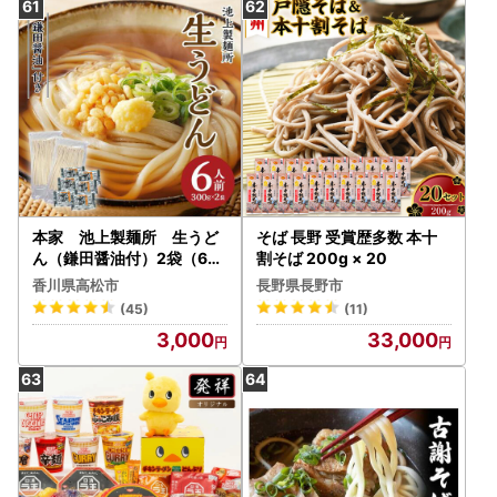
本家 池上製麺所 生うど
そば 長野 受賞歴多数 本十
ん（鎌田醤油付）2袋（6人
割そば 200g × 20
前） うどん
香川県高松市
長野県長野市
(45)
(11)
3,000
33,000