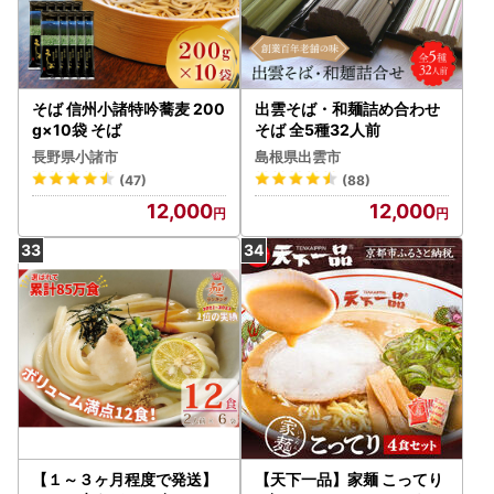
そば 信州小諸特吟蕎麦 200
出雲そば・和麺詰め合わせ
g×10袋 そば
そば 全5種32人前
長野県小諸市
島根県出雲市
(47)
(88)
12,000
12,000
【１～３ヶ月程度で発送】
【天下一品】家麺 こってり