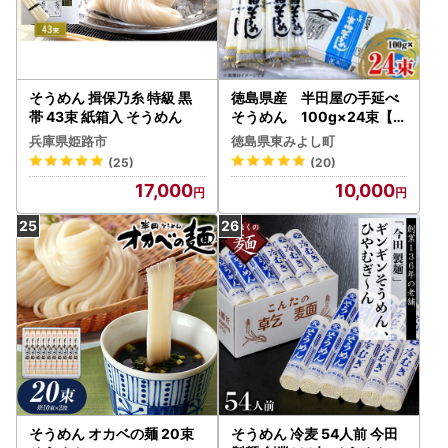
そうめん 揖保乃糸 特級 黒
徳島県産 半田屋の手延べ
帯 43束 紙箱入 そうめん
そうめん 100g×24束【1
094465】
兵庫県姫路市
徳島県東みよし町
(25)
(20)
17,000
10,000
そうめん オカベの麺 20束
そうめん 冷麦 54人前 今田