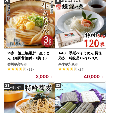
本家 池上製麺所 生うど
AA6 手延べそうめん 揖保
ん（鎌田醤油付）1袋（3人
乃糸 特級品 6kg 120束
前） うどん
香川県高松市
兵庫県宍粟市
(55)
(24)
2,000
40,000