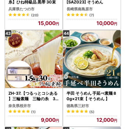
糸】ひね特級品 黒帯 30束
[SAZ023] そうめん
兵庫県たつの市
長崎県南島原市
(20)
(7)
15,000
10,000
ZH-37.【つるっとコシある
半田 そうめん 手延べ素麺 8
】三輪素麺 三輪の糸 30
0g×21束【 そうめん 】
束 (C-1.5K)
奈良県桜井市
徳島県三好市
(1)
(5)
9,000
12,000