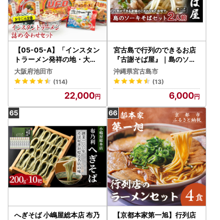
【05-05-A】「インスタン
宮古島で行列のできるお店
トラーメン発祥の地・大阪
『古謝そば屋』｜島のソー
池田」おなじみ定番セット
キそば2人前セット
大阪府池田市
沖縄県宮古島市
(114)
(13)
22,000
6,000
へぎそば 小嶋屋総本店 布乃
【京都本家第一旭】行列店