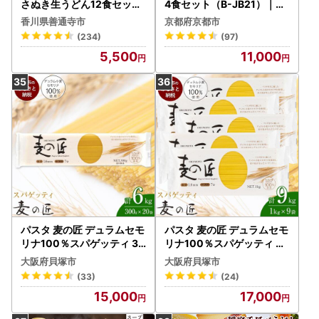
さぬき生うどん12食セット
4食セット（B-JB21）｜京
（２人前×6袋）_Z260004
都 ラーメン 有名店 人気 ラ
香川県善通寺市
京都府京都市
0
ーメン
(234)
(97)
5,500
11,000
パスタ 麦の匠 デュラムセモ
パスタ 麦の匠 デュラムセモ
リナ100％スパゲッティ 30
リナ100％スパゲッティ １
0g×20袋 パスタ麺
kg×9袋 パスタ麺
大阪府貝塚市
大阪府貝塚市
(33)
(24)
15,000
17,000