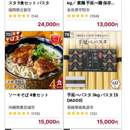
スタ 5食セット パスタ
kg／ 素麺 手延べ麺 保存食
温かい 鍋の締め 化粧箱 お
福岡県古賀市
奈良県宇陀市
取り寄せ ギフト 奈良県 宇
(14)
(104)
陀市 ふるさと納税
24,000
13,000
ソーキそば 4食セット
手延べパスタ 3kg パスタ [S
DA009]
沖縄県豊見城市
長崎県南島原市
(115)
(12)
15,000
15,000