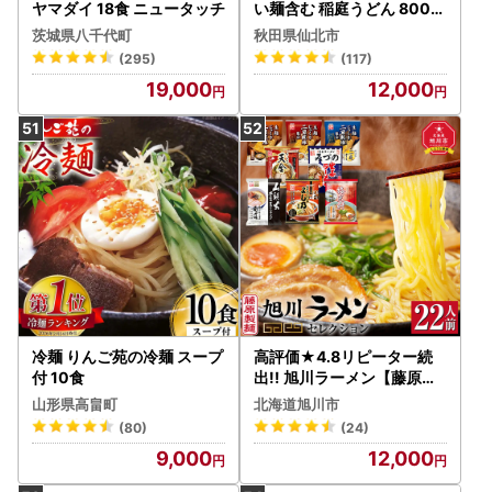
ヤマダイ 18食 ニュータッチ
い麺含む 稲庭うどん 800g
×6袋 計4.8kgを1回お届け
茨城県八千代町
秋田県仙北市
伝統製法認定 稲庭古来うど
(295)
(117)
ん
19,000
12,000
冷麺 りんご苑の冷麺 スープ
高評価★4.8リピーター続
付 10食
出!! 旭川ラーメン【藤原製
麺】セレクション 22人前
山形県高畠町
北海道旭川市
ラーメン 北海道_01478
(80)
(24)
9,000
12,000