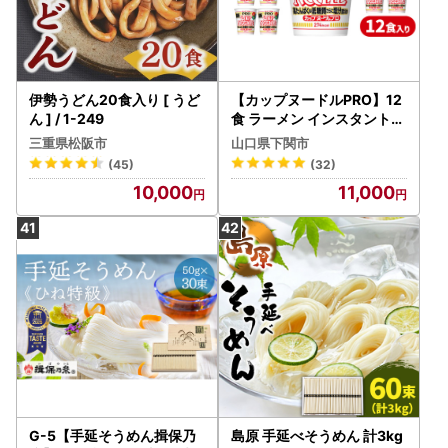
伊勢うどん20食入り [ うど
【カップヌードルPRO】12
ん ] / 1-249
食 ラーメン インスタントラ
ーメン JC
三重県松阪市
山口県下関市
(45)
(32)
10,000
11,000
G-5【手延そうめん揖保乃
島原 手延べそうめん 計3kg