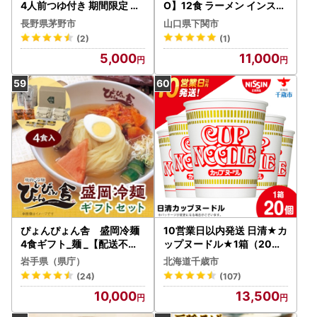
4人前つゆ付き 期間限定 国
O】12食 ラーメン インスタ
産そば粉使用 常温 信州八ヶ
ント ラーメン JC
長野県茅野市
山口県下関市
岳よりお届け【1654907】
(2)
(1)
5,000
11,000
ぴょんぴょん舎 盛岡冷麺
10営業日以内発送 日清★カ
4食ギフト_麺 _【配送不可
ップヌードル★1箱（20食
地域：離島】【1156291】
入）
岩手県（県庁）
北海道千歳市
(24)
(107)
10,000
13,500