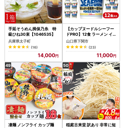
手延そうめん揖保乃糸 特
【カップヌードルシーフー
級ひね30束【1046535】
ドPRO】12食 ラーメン イ
ンスタント ラーメン JC
兵庫県太子町
山口県下関市
(16)
(23)
14,000
11,000
凄麺 ノンフライ カップ麺
稲庭古来堂 訳あり 非常に短