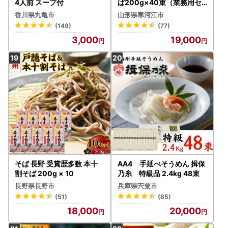
4人前 スープ付
ば200g×40束（業務用セ
ット80人前）019-F-AB00
香川県丸亀市
山形県寒河江市
4
(149)
(77)
3,000
19,000
そば 長野 受賞歴多数 本十
AA4 手延べそうめん 揖保
割そば 200g × 10
乃糸 特級品 2.4kg 48束
長野県長野市
兵庫県宍粟市
(51)
(85)
18,000
20,000