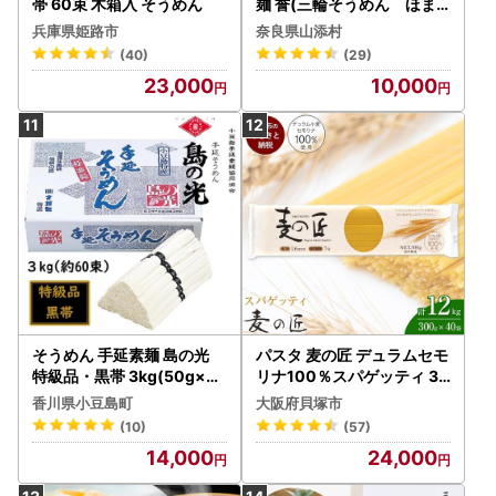
帯 60束 木箱入 そうめん
麺 誉(三輪そうめん ほま
れ) 2kg(50g×40束)
兵庫県姫路市
奈良県山添村
(40)
(29)
23,000
10,000
そうめん 手延素麺 島の光
パスタ 麦の匠 デュラムセモ
特級品・黒帯 3kg(50g×約
リナ100％スパゲッティ 30
60束) そうめん
0g×40袋 パスタ麺
香川県小豆島町
大阪府貝塚市
(10)
(57)
14,000
24,000