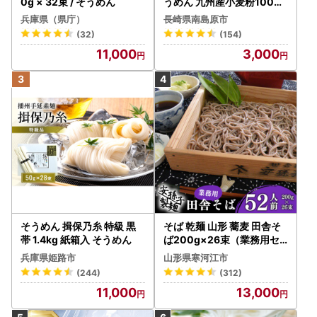
0g × 32束 / そうめん
うめん 九州産小麦粉100％
2種 食べ比べ [SCM040] そ
兵庫県（県庁）
長崎県南島原市
うめん
(32)
(154)
11,000
3,000
そうめん 揖保乃糸 特級 黒
そば 乾麺 山形 蕎麦 田舎そ
帯 1.4kg 紙箱入 そうめん
ば200g×26束（業務用セ
ット52人前）013-F-AB00
兵庫県姫路市
山形県寒河江市
1
(244)
(312)
11,000
13,000