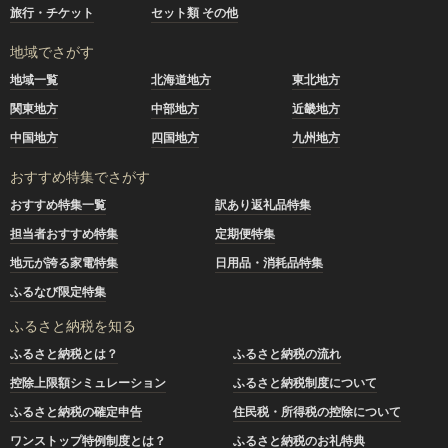
旅行・チケット
セット類 その他
地域でさがす
地域一覧
北海道地方
東北地方
関東地方
中部地方
近畿地方
中国地方
四国地方
九州地方
おすすめ特集でさがす
おすすめ特集一覧
訳あり返礼品特集
担当者おすすめ特集
定期便特集
地元が誇る家電特集
日用品・消耗品特集
ふるなび限定特集
ふるさと納税を知る
ふるさと納税とは？
ふるさと納税の流れ
控除上限額シミュレーション
ふるさと納税制度について
ふるさと納税の確定申告
住民税・所得税の控除について
ワンストップ特例制度とは？
ふるさと納税のお礼特典