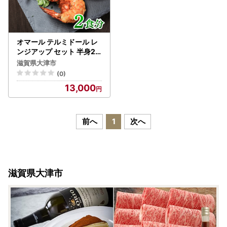
【ワンストップ特例申請書送付先】
〒910-0347
住所：福井県坂井市丸岡町熊堂3-7-1-16
福井県産業情報センタービル7階 株式会社HAQTSUY
オマール テルミドール レ
A
ンジアップ セット 半身2
個（オマール海老 1尾分）
宛先：大津市 ワンストップ特例申請受付担当 行
滋賀県大津市
[AK003] / ロブスター
(0)
※返送に係る郵送料は寄附者様のご負担となりますので、ご
13,000
了承ください。
【オンラインワンストップ申請について】
前へ
1
次へ
「自治体マイページ」よりオンラインでワンストップ特例申
請することが可能です。
ご利用には、初期登録やデジタル庁提供のマイナポータルア
プリが必要です。
滋賀県大津市
マイナンバーカードをお持ちの場合、オンライン申請が大変
便利ですので、ぜひご利用ください。
〈プライバシーポリシー（個人情報保護方針）について〉
お客様からいただいた個人情報は、大津市が責任をもって管