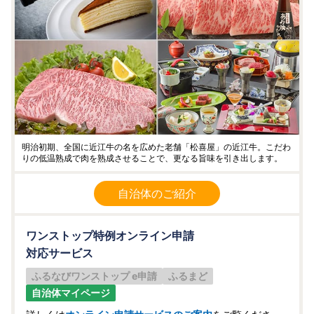
理し、関係法令で定められた場合を除き、第三者に譲渡した
り、提供したりすることはございません。
なお、お客様からいただいた個人情報は、商品の発送、事務
連絡、いただいたふるさと納税の使い道に関する報告、大津
市が主催・出展するふるさと納税関連イベント情報の提供及
び大津市のふるさと納税に関する情報提供のために使用させ
ていただき、その手段として、電子メールの配信やパンフレ
ット等の資料の郵送をさせていただくことがあります。
御不明な点や、電子メールの配信又は資料の郵送停止等のご
希望がございましたら、ふるさと納税担当(contact-otsu@o
明治初期、全国に近江牛の名を広めた老舗「松喜屋」の近江牛。こだわ
rebo.jp)までご連絡ください。
りの低温熟成で肉を熟成させることで、更なる旨味を引き出します。
自治体のご紹介
ワンストップ特例オンライン申請
対応サービス
ふるなびワンストップ e申請
ふるまど
自治体マイページ