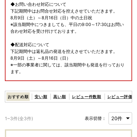
◆お問い合わせ対応について
下記期間中はお問合せ対応を控えさせていただきます。
8月9日（土）～8月16日（日）中の土日祝
※該当期間中につきましても、平日の9:00～17:30はお問い
合わせ対応を受け付けております。
◆配送対応について
下記期間中は返礼品の発送を控えさせていただきます。
8月9日（土）～8月16日（日）
※一部の事業者に関しては、該当期間中も発送を行っており
ます。
何卒ご容赦くださいますよう、お願い申し上げます。
なお、寄附については期間中も受け付けております。
おすすめ順
安い順
高い順
レビュー件数順
レビュー評価順
1
~
3
件(全
3
件)
表示切替：
【寄附お申込みの注意事項】
■配送注意事項
・配達日指定は不可となっておりますので、ご理解の上お申