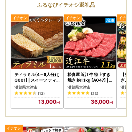
込みください。
ふるなびイチオシ返礼品
・天候・交通事情により配送が遅延する場合がございます。
・寄附が集中する12月のお申込みは発送日程が変更になる場
合がございます。
・寄附者様の長期不在などで受取が遅れた場合、宅配業者営
業所での保管期間は理由にかかわらず、
一般貨物（陸便）は、営業所到着後７日間、クール便（冷
凍・冷蔵）は、営業所到着後３日間となります。
保管期間を過ぎ、宅配業者からの返送されてまいりました
お荷物につきましては、
再発送いたしかねます
ので期間内に
必ずお受け取りくださいますようお願いいたします。
ティラミル(4～6人分) [
松喜屋 近江牛 特上すき
【先行
■寄附注意事項
Q001] | スイーツ ティ
焼き 約1.1kg [A047] |
ぎ入 
ラミス ミルクレープ 人
牛肉すき焼き
段重 [
・寄附申込みのキャンセル、返礼品の変更・返品はできませ
滋賀県大津市
滋賀県大津市
滋賀県
気スイーツ
気
ん。あらかじめご了承ください。
(13)
(23)
・ご要望を備考に記載いただいても対応いたしかねます。
13,000
36,000
・寄附回数の制限は設けておりません。寄附をいただく度に
お届けいたします。
【書類について】
ワンストップ特例申請書と寄附金受領証明書は、返礼品と別