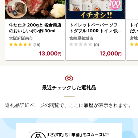
牛たたき 200gと 名倉商店
トイレットペーパー ソフ
ト
のおいしいポン酢 30ml
トダブル 100R トイレ 快
だ
速〔12-I5-TP100-R〕
6ロ
大阪府阪南市
宮崎県都城市
宮城
(18)
(0)
13,000
12,000
最近チェックした返礼品
返礼品詳細ページの閲覧で、ここに履歴が表示されます。