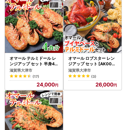
にお送りいたします。
ワンストップ特例申請書と寄附金受領証明書は、入金確認
後、注文内容確認画面の【注文者情報】に記載の住所に申込
完了日から2週間程度で発送いたします。
【ワンストップについて】
・提出期限：翌年の1月10日必着
・必要書類：ワンストップ特例申請書
オマール テルミドール レ
オマール ロブスター レン
マイナンバー確認書類（例：個人番号カードや
ンジアップ セット 半身4
ジアップ セット [AK004]
個(オマール海老 × 2尾) [A
/ ブイヤベース テルミドー
通知カード等）
滋賀県大津市
滋賀県大津市
K005] | ロブスター
ル
本人確認書類（例：運転免許証の写し等）
(17)
(3)
24,000
26,000
・お問い合わせ先：委託事業者名 株式会社HAQTSUYA
（ハックツヤ）
大津市ふるさと納税担当
TEL：050-3645-2283
MAIL：contact-otsu@orebo.jp
平日9:30～17:30(土日祝除く)