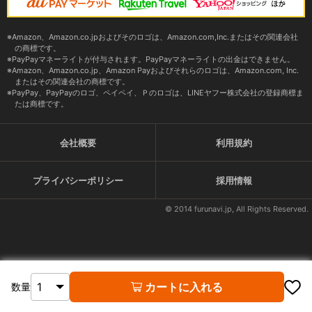
Amazon、Amazon.co.jpおよびそのロゴは、Amazon.com,Inc.またはその関連会社
の商標です。
PayPayマネーライトが付与されます。PayPayマネーライトの出金はできません。
Amazon、Amazon.co.jp、Amazon Payおよびそれらのロゴは、Amazon.com, Inc.
またはその関連会社の商標です。
PayPay、PayPayのロゴ、ペイペイ、Ｐのロゴは、LINEヤフー株式会社の登録商標ま
たは商標です。
会社概要
利用規約
プライバシーポリシー
採用情報
© 2014 furunavi.jp, All Rights Reserved.
カートに入れる
数量