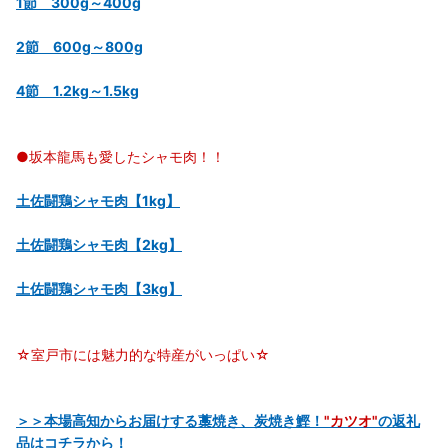
1節 300g～400g
2節 600g～800g
4節 1.2kg～1.5kg
●坂本龍馬も愛したシャモ肉！！
土佐闘鶏シャモ肉【1kg】
土佐闘鶏シャモ肉【2kg】
土佐闘鶏シャモ肉【3kg】
☆室戸市には魅力的な特産がいっぱい☆
＞＞本場高知からお届けする藁焼き、炭焼き鰹！
"カツオ"
の返礼
品はコチラから！