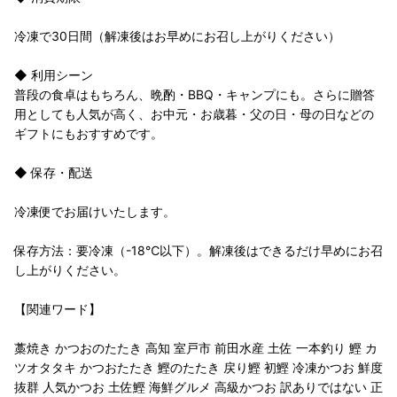
冷凍で30日間（解凍後はお早めにお召し上がりください）
◆ 利用シーン
普段の食卓はもちろん、晩酌・BBQ・キャンプにも。さらに贈答
用としても人気が高く、お中元・お歳暮・父の日・母の日などの
ギフトにもおすすめです。
◆ 保存・配送
冷凍便でお届けいたします。
保存方法：要冷凍（-18℃以下）。解凍後はできるだけ早めにお召
し上がりください。
【関連ワード】
藁焼き かつおのたたき 高知 室戸市 前田水産 土佐 一本釣り 鰹 カ
ツオタタキ かつおたたき 鰹のたたき 戻り鰹 初鰹 冷凍かつお 鮮度
抜群 人気かつお 土佐鰹 海鮮グルメ 高級かつお 訳ありではない 正