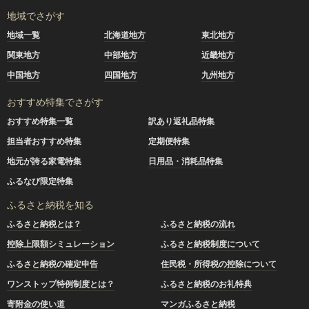
地域でさがす
地域一覧
北海道地方
東北地方
関東地方
中部地方
近畿地方
中国地方
四国地方
九州地方
おすすめ特集でさがす
おすすめ特集一覧
訳あり返礼品特集
担当者おすすめ特集
定期便特集
地元が誇る家電特集
日用品・消耗品特集
ふるなび限定特集
ふるさと納税を知る
ふるさと納税とは？
ふるさと納税の流れ
控除上限額シミュレーション
ふるさと納税制度について
ふるさと納税の確定申告
住民税・所得税の控除について
ワンストップ特例制度とは？
ふるさと納税のお礼特典
寄附金の使い道
マンガふるさと納税