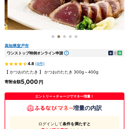
高知県室戸市
ワンストップ特例オンライン申請
e
ま
自
4.8
(4件)
【 かつおのたたき 】 かつおのたたき 300g～400g
5,000
寄附金額
エントリー＋チャージでマネー増量！
増量の内訳
ログインして
条件を満たすと