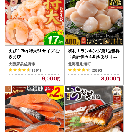
えび 1.7kg 特大5Lサイズ む
御礼！ランキング第1位獲得
きえび
！高評価★4.9 訳あり ホタ
テ 400g（ほたて 帆立 貝柱
大阪府泉佐野市
北海道別海町
冷凍 ）
(391)
(2893)
9,000
8,000