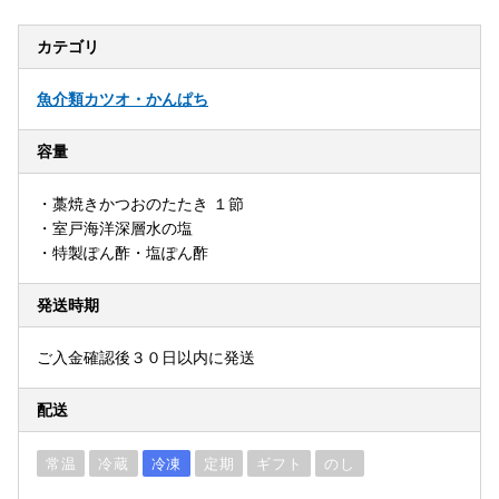
カテゴリ
魚介類
カツオ・かんぱち
容量
・藁焼きかつおのたたき １節
・室戸海洋深層水の塩
・特製ぽん酢・塩ぽん酢
発送時期
ご入金確認後３０日以内に発送
配送
常温
冷蔵
冷凍
定期
ギフト
のし