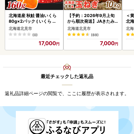
北海道産 秋鮭 醤油いくら
【予約：2026年9月上旬
＜
80g×2パック ( いくら イ
から順次発送】JAきたみ
北海
クラ 魚卵 鮭 サケ さけ 鮭い
らい産 玉ねぎ Lサイズ 10k
20
北海道北見市
北海道北見市
北海
くら 醤油漬け パック 北海
g ( タマネギ たまねぎ 野菜
(0)
(69)
道産 ふるさと納税 秋鮭 )【
)【210-0003-2026】
17,000
7,000
233-0002】
最近チェックした返礼品
返礼品詳細ページの閲覧で、ここに履歴が表示されます。