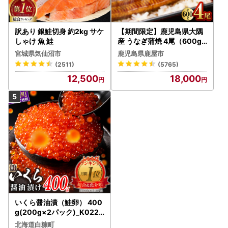
訳あり 銀鮭切身 約2kg サケ
【期間限定】鹿児島県大隅
しゃけ 魚 鮭
産 うなぎ蒲焼 4尾（600g
） KN007-004-04-cp18
宮城県気仙沼市
鹿児島県鹿屋市
うなぎ 鰻 魚 惣菜 総菜
(2511)
(5765)
12,500
18,000
いくら醤油漬（鮭卵） 400
g(200g×2パック)_K022-
1676
北海道白糠町