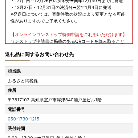
・12月1日～12月26日の決済分➡同年12月30日までに発送
・12月27日～12月31日の決済分➡翌年1月4日に発送
※発送日については、寄附件数の状況により変更となる可能
性がありますのでご了承ください。
【オンラインワンストップ特例申請をご利用いただけます】
ワンストップ申請書に掲載のあるQRコードを読み取ること
により、オンラインワンストップ特例申請をご利用いただけ
返礼品に関するお問い合わせ先
ます。
オンラインワンストップ特例申請は完全オンラインで行える
サービスで、ワンストップ特例申請書・確認書類等の紙面で
担当課
の提出は不要となり、自治体マイページからオンラインで申
ふるさと納税係
請を完結させることが可能です。
住所
〇「自治体マイページ」でのオンラインワンストップ特例申
〒7817103
高知県室戸市浮津840浦戸屋ビル1階
請では、マイナンバーカードを使用します。
〇申請にはデジタル庁提供のマイナポータルアプリが必要で
電話番号
す。
050-1730-1215
〇従来の手続き方法「書類郵送による申請」も引き続きご利
受付時間
用いただけます。
9:00～17:00 ※土日祝日､年末年始を除く