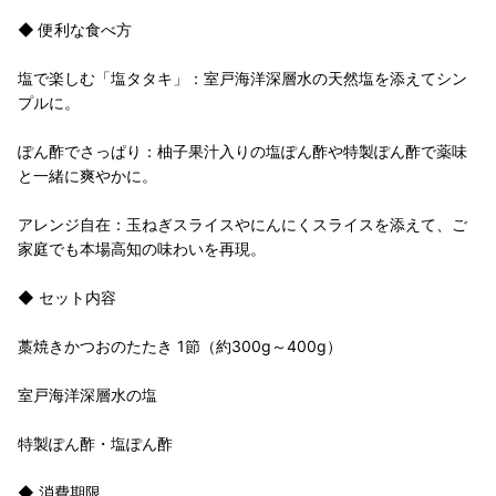
◆ 便利な食べ方
塩で楽しむ「塩タタキ」：室戸海洋深層水の天然塩を添えてシン
プルに。
ぽん酢でさっぱり：柚子果汁入りの塩ぽん酢や特製ぽん酢で薬味
と一緒に爽やかに。
アレンジ自在：玉ねぎスライスやにんにくスライスを添えて、ご
家庭でも本場高知の味わいを再現。
◆ セット内容
藁焼きかつおのたたき 1節（約300g～400g）
室戸海洋深層水の塩
特製ぽん酢・塩ぽん酢
◆ 消費期限