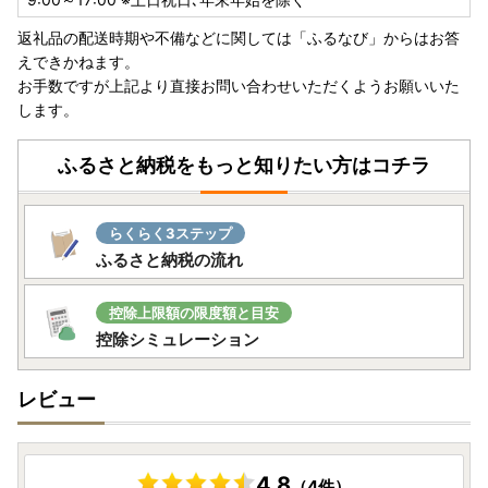
返礼品の配送時期や不備などに関しては「ふるなび」からはお答
えできかねます。
※ご本人でワンストップ特例申請書を用意されて提出される
お手数ですが上記より直接お問い合わせいただくようお願いいた
場合は、下記よりダウンロードが可能です。
します。
ワンストップ特例申請書PDF
- - 特例申請書送付先 - -
ふるさと納税をもっと知りたい方はコチラ
〒781-7185
高知県室戸市浮津25番地1
室戸市役所 産業振興課 ふるさと納税担当宛
らくらく3ステップ
- -- -- -- -- -- -- -- -
ふるさと納税の流れ
※2025年1月10日（消印有効）となりますのでご注意くださ
い。
控除上限額の限度額と目安
ご不明な点はメールまたはお電話でお問い合わせください。
控除シミュレーション
電 話：050-1730-1215（直通）
メール：muroto@furusato-supports.com
レビュー
～ご寄附のキャンセル対応について～
返礼品をすでに配送している場合は、市税の負担が発生して
おりますので、キャンセルおよび還付の対応はできませんの
4.8
（4件）