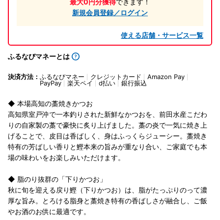
最大0円分獲得
できます！
新規会員登録／ログイン
使える店舗・サービス一覧
ふるなびマネーとは
決済方法：
ふるなびマネー
クレジットカード
Amazon Pay
PayPay
楽天ペイ
d払い
銀行振込
◆ 本場高知の藁焼きかつお
高知県室戸沖で一本釣りされた新鮮なかつおを、前田水産こだわ
りの自家製の藁で豪快に炙り上げました。藁の炎で一気に焼き上
げることで、皮目は香ばしく、身はふっくらジューシー。藁焼き
特有の芳ばしい香りと鰹本来の旨みが重なり合い、ご家庭でも本
場の味わいをお楽しみいただけます。
◆ 脂のり抜群の「下りかつお」
秋に旬を迎える戻り鰹（下りかつお）は、脂がたっぷりのって濃
厚な旨み。とろける脂身と藁焼き特有の香ばしさが融合し、ご飯
やお酒のお供に最適です。