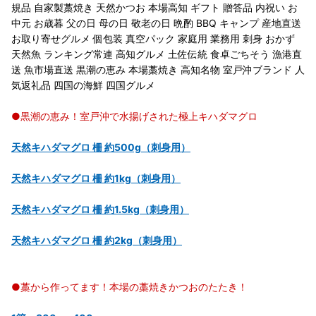
規品 自家製藁焼き 天然かつお 本場高知 ギフト 贈答品 内祝い お
中元 お歳暮 父の日 母の日 敬老の日 晩酌 BBQ キャンプ 産地直送
お取り寄せグルメ 個包装 真空パック 家庭用 業務用 刺身 おかず
天然魚 ランキング常連 高知グルメ 土佐伝統 食卓ごちそう 漁港直
送 魚市場直送 黒潮の恵み 本場藁焼き 高知名物 室戸沖ブランド 人
気返礼品 四国の海鮮 四国グルメ
●黒潮の恵み！室戸沖で水揚げされた極上キハダマグロ
天然キハダマグロ 柵 約500g（刺身用）
天然キハダマグロ 柵 約1kg（刺身用）
天然キハダマグロ 柵 約1.5kg（刺身用）
天然キハダマグロ 柵 約2kg（刺身用）
●藁から作ってます！本場の藁焼きかつおのたたき！