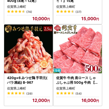
400g (8尾～12尾）
イ！】15尾
佐賀県上峰町
佐賀県上峰町
(74)
(37)
10,000
15,000
420g×6 みつせ鶏 手羽元(
佐賀牛 牛肉 肩ロース しゃ
バラ凍結) B-967
ぶしゃぶ用 500g 牛肉 【チ
ルド配送】
佐賀県上峰町
佐賀県上峰町
(39)
(54)
12,000
16,000