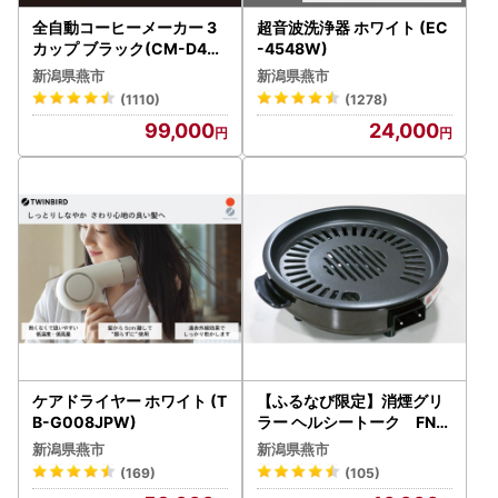
全自動コーヒーメーカー 3
超音波洗浄器 ホワイト (EC
カップ ブラック(CM-D457
-4548W)
B)
新潟県燕市
新潟県燕市
(1110)
(1278)
99,000
24,000
ケアドライヤー ホワイト (T
【ふるなび限定】消煙グリ
B-G008JPW)
ラー ヘルシートーク FN-L
imited-SP
新潟県燕市
新潟県燕市
(169)
(105)