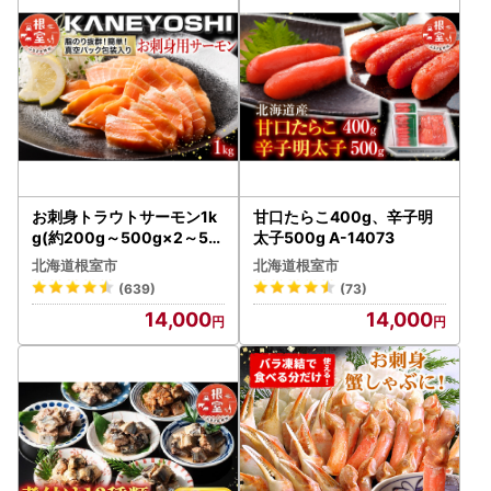
お刺身トラウトサーモン1k
甘口たらこ400g、辛子明
g(約200g～500g×2～5本
太子500g A-14073
) A-09002
北海道根室市
北海道根室市
(639)
(73)
14,000
14,000