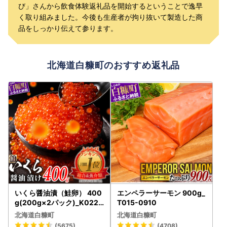
び」さんから飲食体験返礼品を開始するということで逸早
く取り組みました。今後も生産者が拘り抜いて製造した商
品をしっかり伝えて参ります。
北海道白糠町のおすすめ返礼品
いくら醤油漬（鮭卵） 400
エンペラーサーモン 900g_
g(200g×2パック)_K022-
T015-0910
1676
北海道白糠町
北海道白糠町
(5675)
(4708)