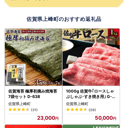
佐賀県上峰町のおすすめ返礼品
佐賀海苔 極厚初摘み焼海苔
1000g 佐賀牛｢ロースしゃ
7袋セット D-638
ぶしゃぶ･すき焼き用｣ G-11
4
佐賀県上峰町
佐賀県上峰町
(31)
(26)
23,000
50,000