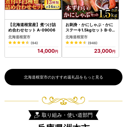
【北海道根室産】煮つけ詰
お刺身・かにしゃぶ・かに
め合わせセット A-09006
ステーキ1.5kgセット B-07
024
北海道根室市
北海道根室市
(94)
(946)
14,000
23,000
北海道根室市のおすすめ返礼品をもっと見る
取り組み・使い道部門