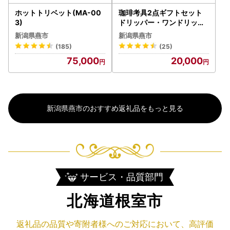
ホットトリベット(MA-00
珈琲考具2点ギフトセット
3)
ドリッパー・ワンドリップ
ポット
新潟県燕市
新潟県燕市
(185)
(25)
75,000
20,000
新潟県燕市のおすすめ返礼品をもっと見る
サービス・品質部門
北海道根室市
返礼品の品質や寄附者様へのご対応において、高評価