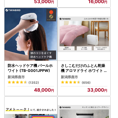
53,000
16,000
防水ヘッドケア機 パールホ
さしこむだけのふとん乾燥
ワイト (TB-G001JPPW)
機 アロマドライ ホワイト (
FD-4149W)
新潟県燕市
新潟県燕市
(1352)
(656)
48,000
33,000