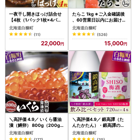
一夜干し開きほっけ詰合せ
たらこ 1kg ※ご入金確認後
【4枚（1パック1枚×4パッ
、60営業日以内にお届け※
ク）】_I022-0518
_K015-0258-60DAYS
北海道白糠町
北海道白糠町
(11)
(526)
22,000
15,000
＼高評価 4.9／ いくら醤油
＼高評価4.9／ 鍛高譚（た
漬（鱒卵） 800g（200g×
んたかたん）・鍛高譚の梅
2パック×2箱）_K036-09
酒[720ml]【4本セット】_I
北海道白糠町
北海道白糠町
79
012-0035
(177)
(35)