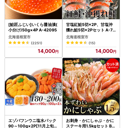
[鮭匠ふじい]いくら醤油漬(
甘塩紅鮭5切×2P、甘塩沖
小分け)50g×4P A-42095
獲れ鮭5切×2Pセット A-70
007
北海道根室市
北海道根室市
(2251)
(15)
14,000
14,000
エゾバフンウニ塩水パック
お刺身・かにしゃぶ・かに
90～100g×2P[11月上旬以
ステーキ用1.5kgセット B-5