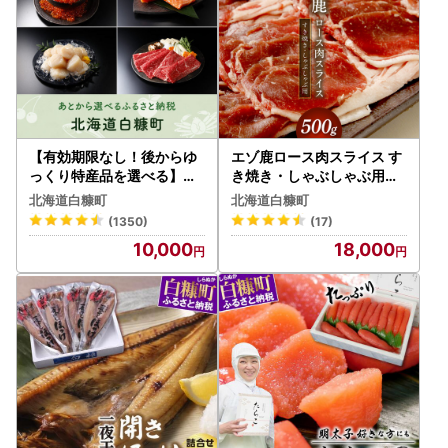
【有効期限なし！後からゆ
エゾ鹿ロース肉スライス す
っくり特産品を選べる】北
き焼き・しゃぶしゃぶ用【
海道白糠町カタログポイン
500g】_I018-0424
北海道白糠町
北海道白糠町
ト
(1350)
(17)
10,000
18,000