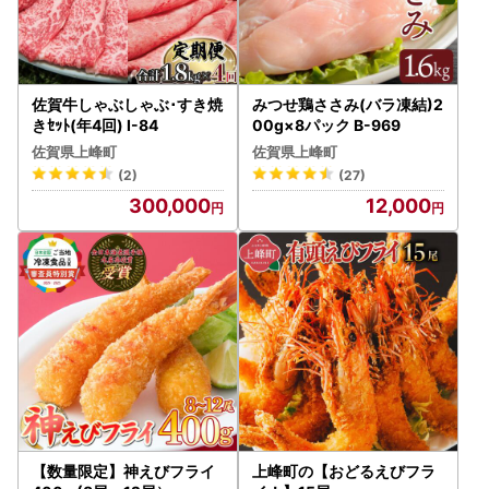
佐賀牛しゃぶしゃぶ･すき焼
みつせ鶏ささみ(バラ凍結)2
きｾｯﾄ(年4回) I-84
00g×8パック B-969
佐賀県上峰町
佐賀県上峰町
(2)
(27)
300,000
12,000
【数量限定】神えびフライ
上峰町の【おどるえびフラ