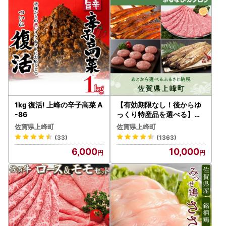
1kg 復活! 上峰の辛子高菜 A
【有効期限なし！後からゆ
-86
っくり特産品を選べる】佐
賀県上峰町カタログポイン
佐賀県上峰町
佐賀県上峰町
ト
(33)
(1363)
6,000
10,000