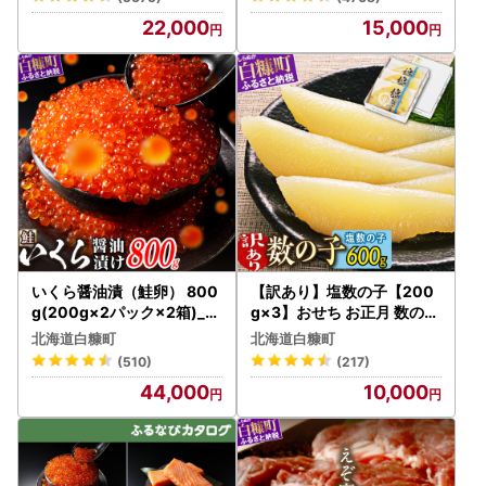
22,000
15,000
いくら醤油漬（鮭卵） 800
【訳あり】塩数の子【200
g(200g×2パック×2箱)_K
g×3】おせち お正月 数の子
044-1677
かずのこ 塩数の子 塩かずの
北海道白糠町
北海道白糠町
こ つまみ 北海道 海鮮 人気
(510)
(217)
訳あり 不揃い わけあり グ
44,000
10,000
ルメ 食べ物 魚卵 魚 魚介 北
海道 白糠町_T010-0133