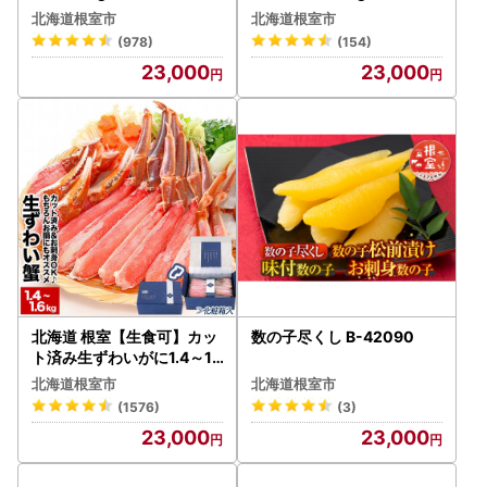
降発送] B-24015
6022
北海道根室市
北海道根室市
(978)
(154)
23,000
23,000
北海道 根室【生食可】カッ
数の子尽くし B-42090
ト済み生ずわいがに1.4～1.
6kg(700～800g×2P) B-4
北海道根室市
北海道根室市
8014
(1576)
(3)
23,000
23,000