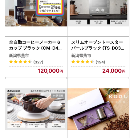
全自動コーヒーメーカー 6
スリムオーブントースター
カップ ブラック (CM-D46
パールブラック (TS-D037
5B)
PB)
新潟県燕市
新潟県燕市
(327)
(154)
120,000
24,000